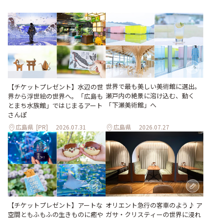
世界で最も美しい美術館に選出。
【チケットプレゼント】水辺の世
瀬戸内の絶景に溶け込む、動く
界から浮世絵の世界へ。「広島も
「下瀬美術館」へ
とまち水族館」ではじまるアート
さんぽ
広島県
[PR]
2026.07.31
広島県
2026.07.27
【チケットプレゼント】アートな
オリエント急行の客車のよう♪ ア
空間ともふもふの生きものに癒や
ガサ・クリスティーの世界に浸れ