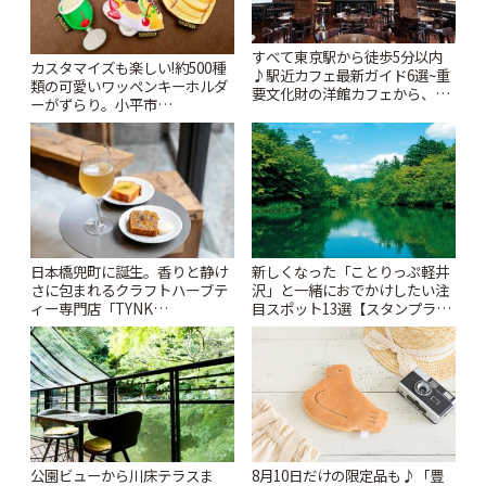
すべて東京駅から徒歩5分以内
カスタマイズも楽しい!約500種
♪駅近カフェ最新ガイド6選~重
類の可愛いワッペンキーホルダ
要文化財の洋館カフェから、改
ーがずらり。小平市
札すぐのレトロ喫茶まで~ | こと
「Kimamaya T&K」 | ことりっ
りっぷ
ぷ
日本橋兜町に誕生。香りと静け
新しくなった「ことりっぷ軽井
さに包まれるクラフトハーブテ
沢」と一緒におでかけしたい注
ィー専門店「TYNK
目スポット13選【スタンプラリ
Kabutocho」 | ことりっぷ
ー開催中】 | ことりっぷ
公園ビューから川床テラスま
8月10日だけの限定品も♪「豊