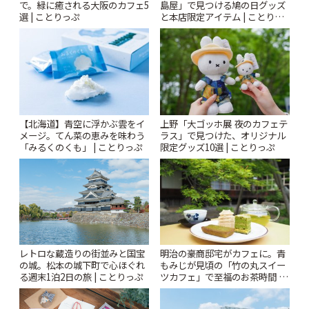
で。緑に癒される大阪のカフェ5
島屋」で見つける鳩の日グッズ
選 | ことりっぷ
と本店限定アイテム | ことりっ
ぷ
【北海道】青空に浮かぶ雲をイ
上野「大ゴッホ展 夜のカフェテ
メージ。てん菜の恵みを味わう
ラス」で見つけた、オリジナル
「みるくのくも」 | ことりっぷ
限定グッズ10選 | ことりっぷ
レトロな蔵造りの街並みと国宝
明治の豪商邸宅がカフェに。青
の城。松本の城下町で心ほぐれ
もみじが見頃の「竹の丸スイー
る週末1泊2日の旅 | ことりっぷ
ツカフェ」で至福のお茶時間 |
ことりっぷ