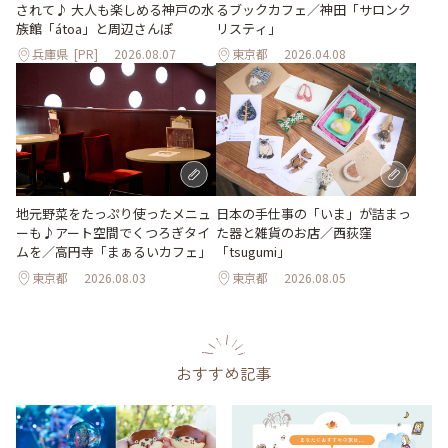
されて♪ 大人も楽しめる神戸の水
るブックカフェ／神田「サロンク
族館「átoa」と周辺さんぽ
リスティ」
兵庫県
[PR]
2026.08.07
東京都
2026.04.08
地元野菜をたっぷり使ったメニュ
日本の手仕事の「いま」が詰まっ
ーも♪アート空間でくつろぎタイ
た器と雑貨のお店／西荻窪
ムを／高円寺「まぁるいカフェ」
「tsugumi」
東京都
2026.08.03
東京都
2026.08.05
おすすめ記事