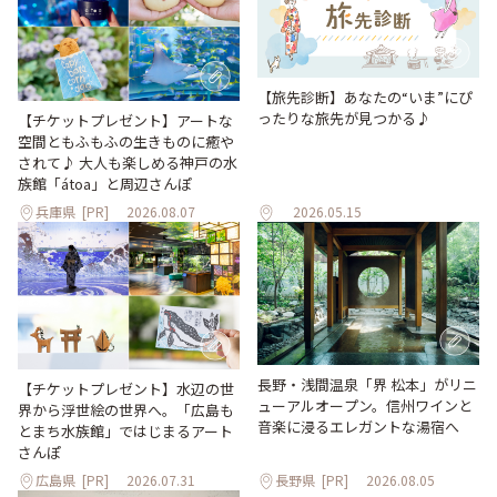
【旅先診断】あなたの“いま”にぴ
ったりな旅先が見つかる♪
【チケットプレゼント】アートな
空間ともふもふの生きものに癒や
されて♪ 大人も楽しめる神戸の水
族館「átoa」と周辺さんぽ
兵庫県
[PR]
2026.08.07
2026.05.15
長野・浅間温泉「界 松本」がリニ
【チケットプレゼント】水辺の世
ューアルオープン。信州ワインと
界から浮世絵の世界へ。「広島も
音楽に浸るエレガントな湯宿へ
とまち水族館」ではじまるアート
さんぽ
広島県
[PR]
2026.07.31
長野県
[PR]
2026.08.05