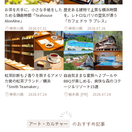
お茶を片手に、小さな手紙をした
歴史ある建物で上質な横浜時間
ためる鎌倉時間「Teahouse
を。レトロなパリの空気が漂う
AlonAlne」
「カフェ ドゥ ラ プレス」
神奈川県
2026.07.31
神奈川県
2026.07.26
紅茶診断も♪香りを旅するアメリ
自由気ままな夏旅へ♪プールや
カ発の紅茶ブランド／横浜
BBQが楽しめる、爽快な森のコテ
「Smith Teamaker」
ージ＆リゾート15選
神奈川県
2026.07.24
栃木県
[PR]
2026.07.24
のおすすめ記事
アート・カルチャー