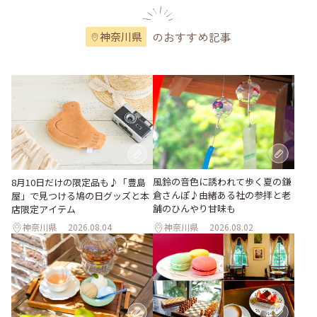
のおすすめ記事
神奈川県
風鈴の音色に誘われて歩く夏の鎌
8月10日だけの限定品も♪「豊島
倉さんぽ♪由緒ある社の参拝と老
屋」で見つける鳩の日グッズと本
舗のひんやり甘味も
店限定アイテム
神奈川県
2026.08.04
神奈川県
2026.08.02