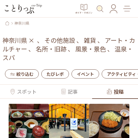
ガイド・マガジン
神奈川県
神奈川県
×
、
その他施設
、
雑貨
、
アート・カ
ルチャー
、
名所・旧跡
、
風景・景色
、
温泉・
スパ
絞り込む
たびレポ
イベント
アクティビティ
スポット
記事
投稿