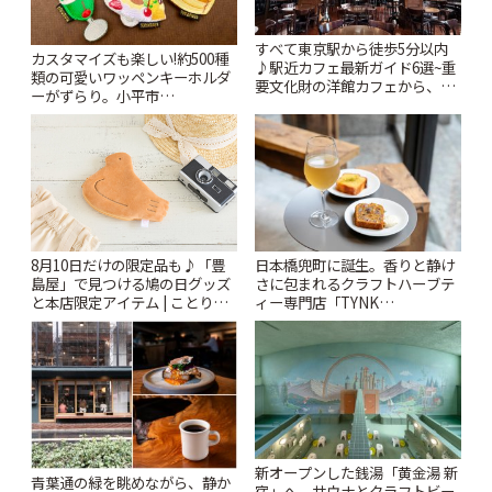
すべて東京駅から徒歩5分以内
カスタマイズも楽しい!約500種
♪駅近カフェ最新ガイド6選~重
類の可愛いワッペンキーホルダ
要文化財の洋館カフェから、改
ーがずらり。小平市
札すぐのレトロ喫茶まで~ | こと
「Kimamaya T&K」 | ことりっ
りっぷ
ぷ
日本橋兜町に誕生。香りと静け
8月10日だけの限定品も♪「豊
さに包まれるクラフトハーブテ
島屋」で見つける鳩の日グッズ
ィー専門店「TYNK
と本店限定アイテム | ことりっ
Kabutocho」 | ことりっぷ
ぷ
新オープンした銭湯「黄金湯 新
青葉通の緑を眺めながら、静か
宿」へ。サウナとクラフトビー