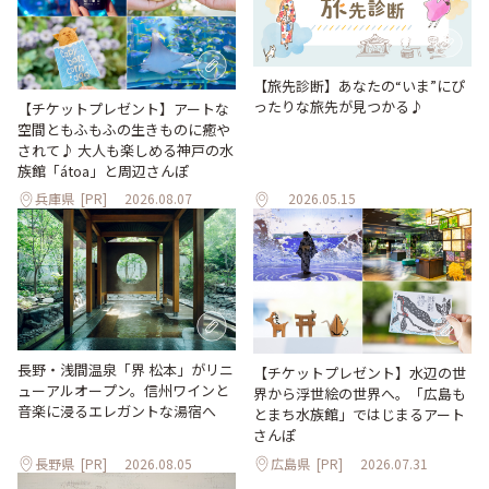
【旅先診断】あなたの“いま”にぴ
ったりな旅先が見つかる♪
【チケットプレゼント】アートな
空間ともふもふの生きものに癒や
されて♪ 大人も楽しめる神戸の水
族館「átoa」と周辺さんぽ
兵庫県
[PR]
2026.08.07
2026.05.15
長野・浅間温泉「界 松本」がリニ
【チケットプレゼント】水辺の世
ューアルオープン。信州ワインと
界から浮世絵の世界へ。「広島も
音楽に浸るエレガントな湯宿へ
とまち水族館」ではじまるアート
さんぽ
長野県
[PR]
2026.08.05
広島県
[PR]
2026.07.31