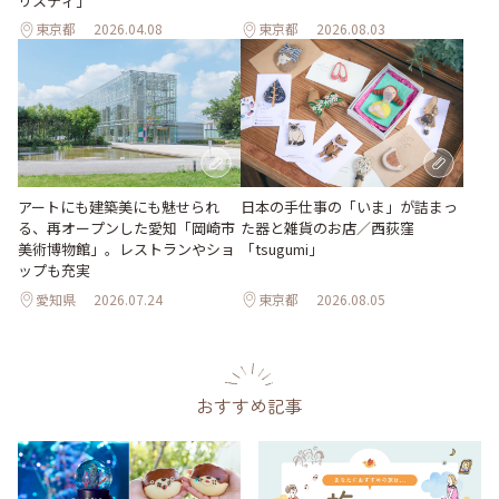
リスティ」
東京都
2026.04.08
東京都
2026.08.03
日本の手仕事の「いま」が詰まっ
アートにも建築美にも魅せられ
た器と雑貨のお店／西荻窪
る、再オープンした愛知「岡崎市
「tsugumi」
美術博物館」。レストランやショ
ップも充実
愛知県
2026.07.24
東京都
2026.08.05
おすすめ記事