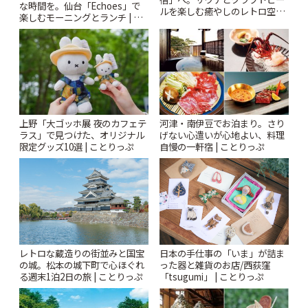
な時間を。仙台「Echoes」で
ルを楽しむ癒やしのレトロ空間
楽しむモーニングとランチ | こ
| ことりっぷ
とりっぷ
上野「大ゴッホ展 夜のカフェテ
河津・南伊豆でお泊まり。さり
ラス」で見つけた、オリジナル
げない心遣いが心地よい、料理
限定グッズ10選 | ことりっぷ
自慢の一軒宿 | ことりっぷ
レトロな蔵造りの街並みと国宝
日本の手仕事の「いま」が詰ま
の城。松本の城下町で心ほぐれ
った器と雑貨のお店/西荻窪
る週末1泊2日の旅 | ことりっぷ
「tsugumi」 | ことりっぷ