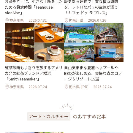
お茶を片手に、小さな手紙をした
歴史ある建物で上質な横浜時間
ためる鎌倉時間「Teahouse
を。レトロなパリの空気が漂う
AlonAlne」
「カフェ ドゥ ラ プレス」
神奈川県
2026.07.31
神奈川県
2026.07.26
紅茶診断も♪香りを旅するアメリ
自由気ままな夏旅へ♪プールや
カ発の紅茶ブランド／横浜
BBQが楽しめる、爽快な森のコテ
「Smith Teamaker」
ージ＆リゾート15選
神奈川県
2026.07.24
栃木県
[PR]
2026.07.24
のおすすめ記事
アート・カルチャー