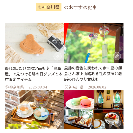
のおすすめ記事
神奈川県
風鈴の音色に誘われて歩く夏の鎌
8月10日だけの限定品も♪「豊島
倉さんぽ♪由緒ある社の参拝と老
屋」で見つける鳩の日グッズと本
舗のひんやり甘味も
店限定アイテム
神奈川県
2026.08.04
神奈川県
2026.08.02