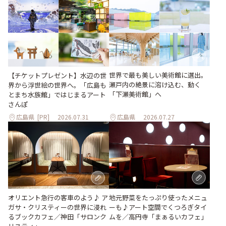
世界で最も美しい美術館に選出。
【チケットプレゼント】水辺の世
瀬戸内の絶景に溶け込む、動く
界から浮世絵の世界へ。「広島も
「下瀬美術館」へ
とまち水族館」ではじまるアート
さんぽ
広島県
[PR]
2026.07.31
広島県
2026.07.27
地元野菜をたっぷり使ったメニュ
オリエント急行の客車のよう♪ ア
ーも♪アート空間でくつろぎタイ
ガサ・クリスティーの世界に浸れ
ムを／高円寺「まぁるいカフェ」
るブックカフェ／神田「サロンク