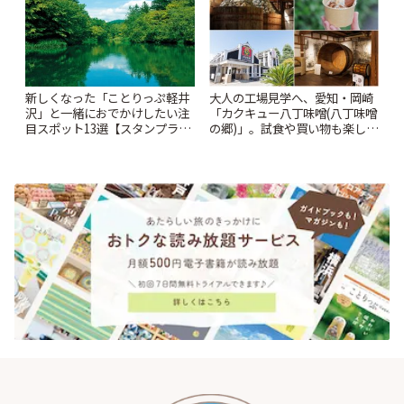
新しくなった「ことりっぷ軽井
大人の工場見学へ、愛知・岡崎
沢」と一緒におでかけしたい注
「カクキュー八丁味噌(八丁味噌
目スポット13選【スタンプラリ
の郷)」。試食や買い物も楽しみ
ー開催中】 | ことりっぷ
♪ | ことりっぷ