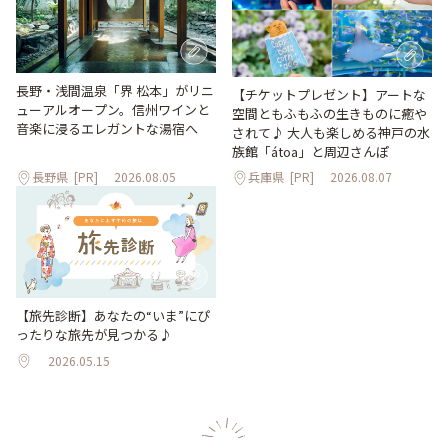
長野・浅間温泉「界 松本」がリニ
【チケットプレゼント】アートな
ューアルオープン。信州ワインと
空間ともふもふの生きものに癒や
音楽に浸るエレガントな湯宿へ
されて♪ 大人も楽しめる神戸の水
族館「átoa」と周辺さんぽ
長野県
[PR]
2026.08.05
兵庫県
[PR]
2026.08.07
【旅先診断】あなたの“いま”にぴ
ったりな旅先が見つかる♪
2026.05.15