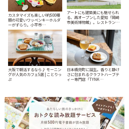
アートにも建築美にも魅せられ
カスタマイズも楽しい!約500種
る、再オープンした愛知「岡崎
類の可愛いワッペンキーホルダ
市美術博物館」。レストランや
ーがずらり。小平市
ショップも充実 | ことりっぷ
「Kimamaya T&K」 | ことりっ
ぷ
大阪で朝活するなら♪ モーニン
日本橋兜町に誕生。香りと静け
グが人気のカフェ5選 | ことりっ
さに包まれるクラフトハーブテ
ぷ
ィー専門店「TYNK
Kabutocho」 | ことりっぷ