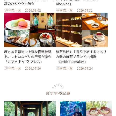
舗のひんやり甘味も
AlonAlne」
神奈川県
2026.08.02
神奈川県
2026.07.31
歴史ある建物で上質な横浜時間
紅茶診断も♪香りを旅するアメリ
を。レトロなパリの空気が漂う
カ発の紅茶ブランド／横浜
「カフェ ドゥ ラ プレス」
「Smith Teamaker」
神奈川県
2026.07.26
神奈川県
2026.07.24
おすすめ記事