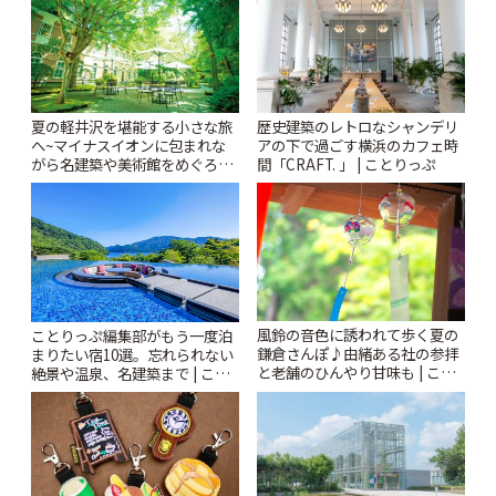
夏の軽井沢を堪能する小さな旅
歴史建築のレトロなシャンデリ
へ~マイナスイオンに包まれな
アの下で過ごす横浜のカフェ時
がら名建築や美術館をめぐろう
間「CRAFT. 」 | ことりっぷ
~ | ことりっぷ
風鈴の音色に誘われて歩く夏の
ことりっぷ編集部がもう一度泊
鎌倉さんぽ♪由緒ある社の参拝
まりたい宿10選。忘れられない
と老舗のひんやり甘味も | こと
絶景や温泉、名建築まで | こと
りっぷ
りっぷ