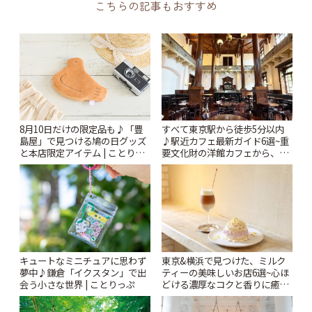
こちらの記事もおすすめ
すべて東京駅から徒歩5分以内
8月10日だけの限定品も♪「豊
♪駅近カフェ最新ガイド6選~重
島屋」で見つける鳩の日グッズ
要文化財の洋館カフェから、改
と本店限定アイテム | ことりっ
札すぐのレトロ喫茶まで~ | こと
ぷ
りっぷ
キュートなミニチュアに思わず
東京&横浜で見つけた、ミルク
夢中♪鎌倉「イクスタン」で出
ティーの美味しいお店6選~心ほ
会う小さな世界 | ことりっぷ
どける濃厚なコクと香りに癒や
されるティータイム~ | ことりっ
ぷ