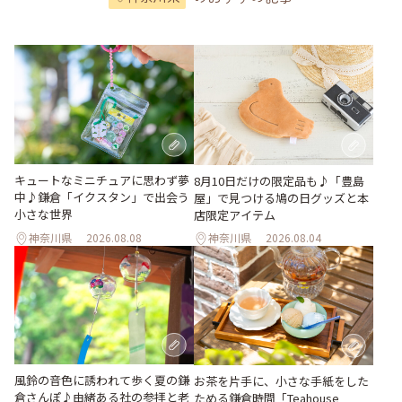
キュートなミニチュアに思わず夢
8月10日だけの限定品も♪「豊島
中♪鎌倉「イクスタン」で出会う
屋」で見つける鳩の日グッズと本
小さな世界
店限定アイテム
神奈川県
2026.08.08
神奈川県
2026.08.04
風鈴の音色に誘われて歩く夏の鎌
お茶を片手に、小さな手紙をした
倉さんぽ♪由緒ある社の参拝と老
ためる鎌倉時間「Teahouse