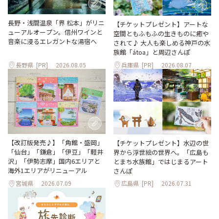
長野・浅間温泉「界 松本」がリニ
【チケットプレゼント】アートな
ューアルオープン。信州ワインと
空間ともふもふの生きものに癒や
音楽に浸るエレガントな湯宿へ
されて♪ 大人も楽しめる神戸の水
族館「átoa」と周辺さんぽ
長野県
[PR]
2026.08.05
兵庫県
[PR]
2026.08.07
【改訂版発売♪】「角館・盛岡」
【チケットプレゼント】水辺の世
「仙台」「鎌倉」「伊豆」「軽井
界から浮世絵の世界へ。「広島も
沢」「伊勢志摩」国内6エリアと
とまち水族館」ではじまるアート
海外1エリアがリニューアル
さんぽ
宮城県
2026.07.09
広島県
[PR]
2026.07.31