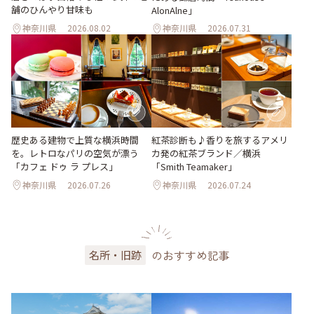
舗のひんやり甘味も
AlonAlne」
神奈川県
2026.08.02
神奈川県
2026.07.31
歴史ある建物で上質な横浜時間
紅茶診断も♪香りを旅するアメリ
を。レトロなパリの空気が漂う
カ発の紅茶ブランド／横浜
「カフェ ドゥ ラ プレス」
「Smith Teamaker」
神奈川県
2026.07.26
神奈川県
2026.07.24
のおすすめ記事
名所・旧跡