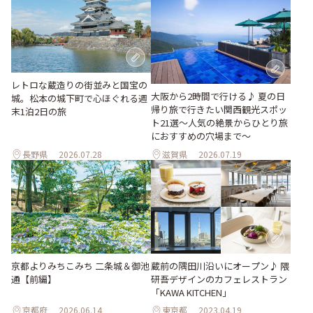
レトロな蔵造りの街並みと国宝の
大阪から2時間で行ける♪ 夏の日
城。松本の城下町で心ほぐれる週
帰り旅で行きたい関西観光スポッ
末1泊2日の旅
ト21選～人気の絶景からひとり旅
におすすめの穴場まで～
長野県
2026.07.28
滋賀県
2026.07.19
京都よりみちこみち 二条城＆御池
蔵前の隅田川沿いにオープン♪ 隈
通【前編】
研吾デザインのカフェレストラン
「KAWA KITCHEN」
京都府
2026.06.14
東京都
2023.04.19