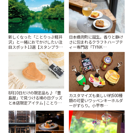
新しくなった「ことりっぷ軽井
日本橋兜町に誕生。香りと静け
沢」と一緒におでかけしたい注
さに包まれるクラフトハーブテ
目スポット13選【スタンプラリ
ィー専門店「TYNK
ー開催中】 | ことりっぷ
Kabutocho」 | ことりっぷ
8月10日だけの限定品も♪「豊
カスタマイズも楽しい!約500種
島屋」で見つける鳩の日グッズ
類の可愛いワッペンキーホルダ
と本店限定アイテム | ことりっ
ーがずらり。小平市
ぷ
「Kimamaya T&K」 | ことりっ
ぷ