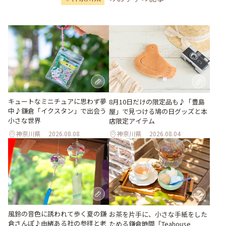
キュートなミニチュアに思わず夢
8月10日だけの限定品も♪「豊島
中♪鎌倉「イクスタン」で出会う
屋」で見つける鳩の日グッズと本
小さな世界
店限定アイテム
神奈川県
2026.08.08
神奈川県
2026.08.04
風鈴の音色に誘われて歩く夏の鎌
お茶を片手に、小さな手紙をした
倉さんぽ♪由緒ある社の参拝と老
ためる鎌倉時間「Teahouse