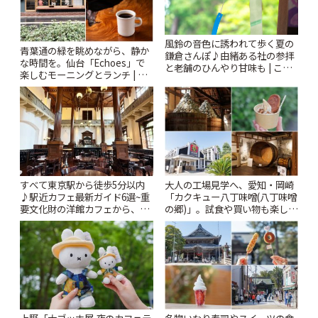
風鈴の音色に誘われて歩く夏の
青葉通の緑を眺めながら、静か
鎌倉さんぽ♪由緒ある社の参拝
な時間を。仙台「Echoes」で
と老舗のひんやり甘味も | こと
楽しむモーニングとランチ | こ
りっぷ
とりっぷ
すべて東京駅から徒歩5分以内
大人の工場見学へ、愛知・岡崎
♪駅近カフェ最新ガイド6選~重
「カクキュー八丁味噌(八丁味噌
要文化財の洋館カフェから、改
の郷)」。試食や買い物も楽しみ
札すぐのレトロ喫茶まで~ | こと
♪ | ことりっぷ
りっぷ
上野「大ゴッホ展 夜のカフェテ
名物いなり寿司やスイーツの食