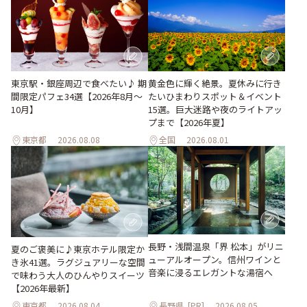
東京駅・銀座周辺で食べたい♪ 期
黄金色に輝く絶景。夏休みに行き
間限定パフェ34選【2026年8月～
たいひまわりスポット＆イベント
10月】
15選。巨大迷路や夜のライトアッ
プまで【2026年夏】
東京都
2026.08.08
全国
2026.08.01
長野・浅間温泉「界 松本」がリニ
夏のご褒美に♪東京ホテル限定か
ューアルオープン。信州ワインと
き氷41選。ラグジュアリーな空間
音楽に浸るエレガントな湯宿へ
で味わう大人のひんやりスイーツ
【2026年最新】
東京都
2026.08.04
長野県
[PR]
2026.08.05