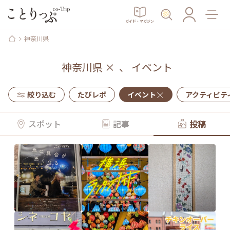
ガイド・マガジン
神奈川県
神奈川県
×
、
イベント
絞り込む
たびレポ
イベント
アクティビテ
スポット
記事
投稿