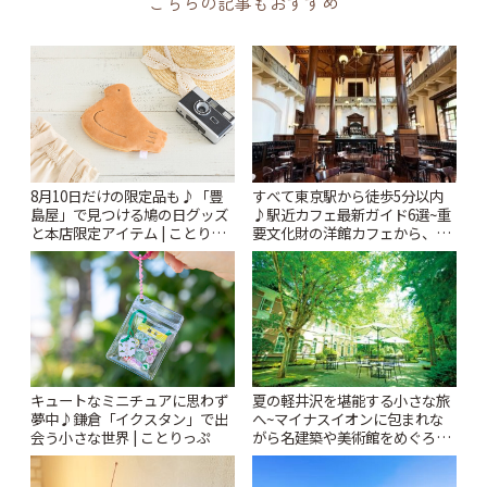
こちらの記事もおすすめ
すべて東京駅から徒歩5分以内
8月10日だけの限定品も♪「豊
♪駅近カフェ最新ガイド6選~重
島屋」で見つける鳩の日グッズ
要文化財の洋館カフェから、改
と本店限定アイテム | ことりっ
札すぐのレトロ喫茶まで~ | こと
ぷ
りっぷ
キュートなミニチュアに思わず
夏の軽井沢を堪能する小さな旅
夢中♪鎌倉「イクスタン」で出
へ~マイナスイオンに包まれな
会う小さな世界 | ことりっぷ
がら名建築や美術館をめぐろう
~ | ことりっぷ