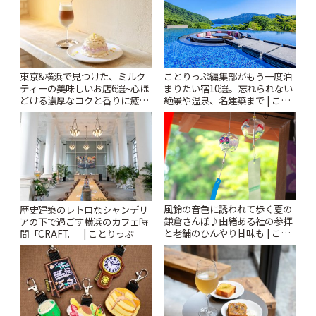
東京&横浜で見つけた、ミルク
ことりっぷ編集部がもう一度泊
ティーの美味しいお店6選~心ほ
まりたい宿10選。忘れられない
どける濃厚なコクと香りに癒や
絶景や温泉、名建築まで | こと
されるティータイム~ | ことりっ
りっぷ
ぷ
風鈴の音色に誘われて歩く夏の
歴史建築のレトロなシャンデリ
鎌倉さんぽ♪由緒ある社の参拝
アの下で過ごす横浜のカフェ時
と老舗のひんやり甘味も | こと
間「CRAFT. 」 | ことりっぷ
りっぷ