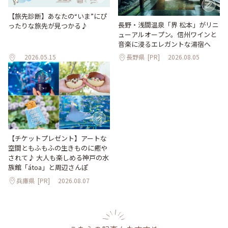
【旅先診断】あなたの“いま”にぴ
長野・浅間温泉「界 松本」がリニ
ったりな旅先が見つかる♪
ューアルオープン。信州ワインと
音楽に浸るエレガントな湯宿へ
2026.05.15
長野県
[PR]
2026.08.05
【チケットプレゼント】アートな
空間ともふもふの生きものに癒や
されて♪ 大人も楽しめる神戸の水
族館「átoa」と周辺さんぽ
兵庫県
[PR]
2026.08.07