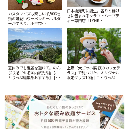
日本橋兜町に誕生。香りと静け
カスタマイズも楽しい!約500種
さに包まれるクラフトハーブテ
類の可愛いワッペンキーホルダ
ィー専門店「TYNK
ーがずらり。小平市
Kabutocho」 | ことりっぷ
「Kimamaya T&K」 | ことりっ
ぷ
夏休みでも混雑を避けて。のん
上野「大ゴッホ展 夜のカフェテ
びり過ごせる国内旅先6選【こ
ラス」で見つけた、オリジナル
とりっぷ編集部おすすめ】 | こ
限定グッズ10選 | ことりっぷ
とりっぷ