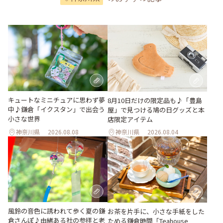
キュートなミニチュアに思わず夢
8月10日だけの限定品も♪「豊島
中♪鎌倉「イクスタン」で出会う
屋」で見つける鳩の日グッズと本
小さな世界
店限定アイテム
神奈川県
2026.08.08
神奈川県
2026.08.04
風鈴の音色に誘われて歩く夏の鎌
お茶を片手に、小さな手紙をした
倉さんぽ♪由緒ある社の参拝と老
ためる鎌倉時間「Teahouse