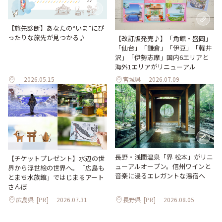
【旅先診断】あなたの“いま”にぴ
ったりな旅先が見つかる♪
【改訂版発売♪】「角館・盛岡」
「仙台」「鎌倉」「伊豆」「軽井
沢」「伊勢志摩」国内6エリアと
海外1エリアがリニューアル
2026.05.15
宮城県
2026.07.09
長野・浅間温泉「界 松本」がリニ
【チケットプレゼント】水辺の世
ューアルオープン。信州ワインと
界から浮世絵の世界へ。「広島も
音楽に浸るエレガントな湯宿へ
とまち水族館」ではじまるアート
さんぽ
広島県
[PR]
2026.07.31
長野県
[PR]
2026.08.05