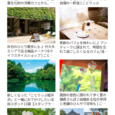
要文化財の洋館カフェから、改
自慢の一軒宿 | ことりっぷ
札すぐのレトロ喫茶まで~ | こと
りっぷ
季節のパフェを味わいに♪ アン
休日のひとり散歩にも♪ 代々木
ティークに囲まれて、時間を忘
エリアで巡る絶品ドーナツ&ラ
れて過ごしたくなるカフェ/浅草
イフスタイルショップ | ことり
「annorum cafe」 | ことりっぷ
っぷ
風鈴の音色に誘われて歩く夏の
新しくなった「ことりっぷ軽井
鎌倉さんぽ♪由緒ある社の参拝
沢」と一緒におでかけしたい注
と老舗のひんやり甘味も | こと
目スポット13選【スタンプラリ
りっぷ
ー開催中】 | ことりっぷ