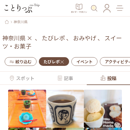
ガイド・マガジン
神奈川県
神奈川県
×
、
たびレポ
、
おみやげ
、
スイー
ツ・お菓子
絞り込む
たびレポ
イベント
アクティビテ
スポット
記事
投稿