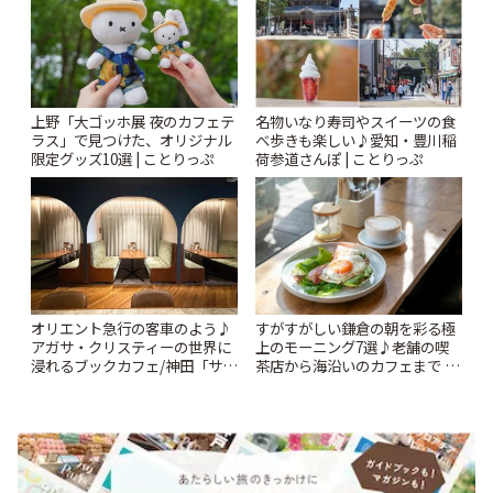
上野「大ゴッホ展 夜のカフェテ
名物いなり寿司やスイーツの食
ラス」で見つけた、オリジナル
べ歩きも楽しい♪愛知・豊川稲
限定グッズ10選 | ことりっぷ
荷参道さんぽ | ことりっぷ
オリエント急行の客車のよう♪
すがすがしい鎌倉の朝を彩る極
アガサ・クリスティーの世界に
上のモーニング7選♪老舗の喫
浸れるブックカフェ/神田「サロ
茶店から海沿いのカフェまで |
ンクリスティ」 | ことりっぷ
ことりっぷ