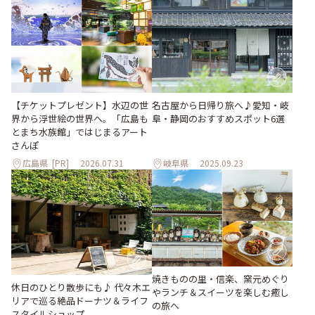
【チケットプレゼント】水辺の世
名古屋から日帰り旅へ♪愛知・岐
界から浮世絵の世界へ。「広島も
阜・静岡のおすすめスポット6選
とまち水族館」ではじまるアート
さんぽ
広島県
[PR]
2026.07.31
岐阜県
2025.09.23
焼きものの里・信楽、窯元めぐり
休日のひとり散歩にも♪ 代々木エ
やランチ＆スイーツを楽しむ癒し
リアで巡る絶品ドーナツ＆ライフ
の旅へ
スタイルショップ