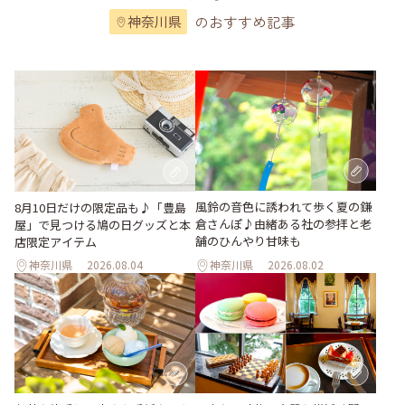
のおすすめ記事
神奈川県
風鈴の音色に誘われて歩く夏の鎌
8月10日だけの限定品も♪「豊島
倉さんぽ♪由緒ある社の参拝と老
屋」で見つける鳩の日グッズと本
舗のひんやり甘味も
店限定アイテム
神奈川県
2026.08.04
神奈川県
2026.08.02