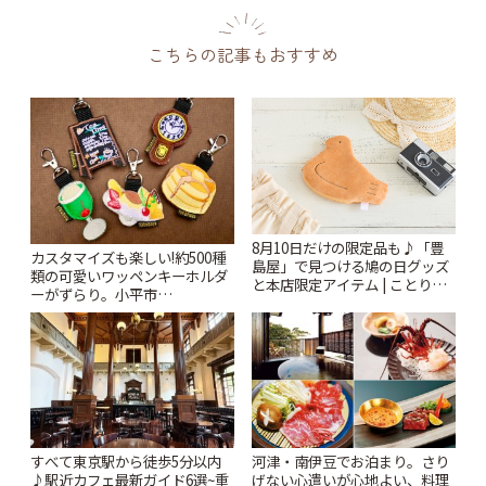
こちらの記事もおすすめ
8月10日だけの限定品も♪「豊
カスタマイズも楽しい!約500種
島屋」で見つける鳩の日グッズ
類の可愛いワッペンキーホルダ
と本店限定アイテム | ことりっ
ーがずらり。小平市
ぷ
「Kimamaya T&K」 | ことりっ
ぷ
すべて東京駅から徒歩5分以内
河津・南伊豆でお泊まり。さり
♪駅近カフェ最新ガイド6選~重
げない心遣いが心地よい、料理