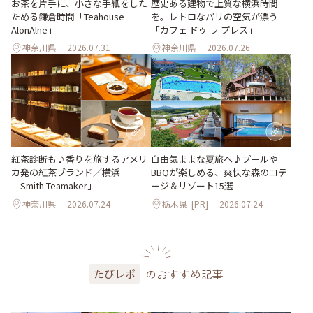
お茶を片手に、小さな手紙をした
歴史ある建物で上質な横浜時間
ためる鎌倉時間「Teahouse
を。レトロなパリの空気が漂う
AlonAlne」
「カフェ ドゥ ラ プレス」
神奈川県
2026.07.31
神奈川県
2026.07.26
紅茶診断も♪香りを旅するアメリ
自由気ままな夏旅へ♪プールや
カ発の紅茶ブランド／横浜
BBQが楽しめる、爽快な森のコテ
「Smith Teamaker」
ージ＆リゾート15選
神奈川県
2026.07.24
栃木県
[PR]
2026.07.24
のおすすめ記事
たびレポ