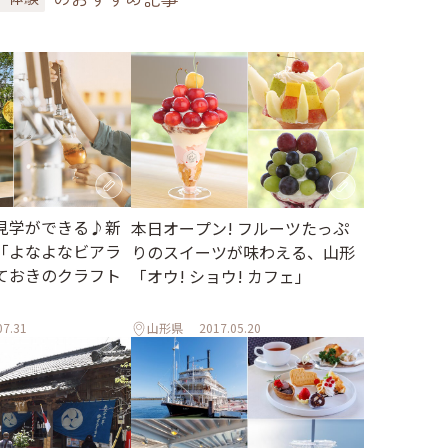
見学ができる♪新
本日オープン! フルーツたっぷ
「よなよなビアラ
りのスイーツが味わえる、山形
ておきのクラフト
「オウ! ショウ! カフェ」
07.31
山形県
2017.05.20