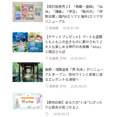
【改訂版発売♪】「角館・盛岡」「仙
台」「鎌倉」「伊豆」「軽井沢」「伊
勢志摩」国内6エリアと海外1エリアが
リニューアル
宮城県
2026.07.09
【チケットプレゼント】アートな空間
ともふもふの生きものに癒やされて♪
大人も楽しめる神戸の水族館「átoa」
と周辺さんぽ
兵庫県
[PR]
2026.08.07
長野・浅間温泉「界 松本」がリニュー
アルオープン。信州ワインと音楽に浸
るエレガントな湯宿へ
長野県
[PR]
2026.08.05
【旅先診断】あなたの“いま”にぴった
りな旅先が見つかる♪
2026.05.15