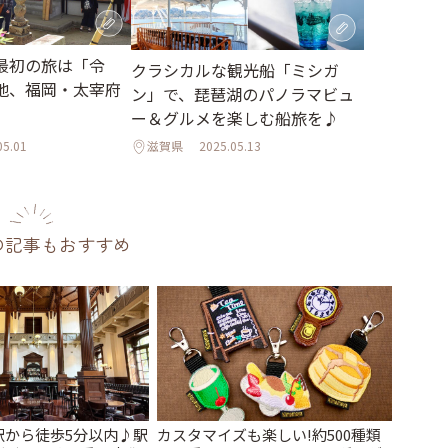
最初の旅は「令
クラシカルな観光船「ミシガ
地、福岡・太宰府
ン」で、琵琶湖のパノラマビュ
ー＆グルメを楽しむ船旅を♪
05.01
滋賀県
2025.05.13
の記事もおすすめ
駅から徒歩5分以内♪駅
カスタマイズも楽しい!約500種類