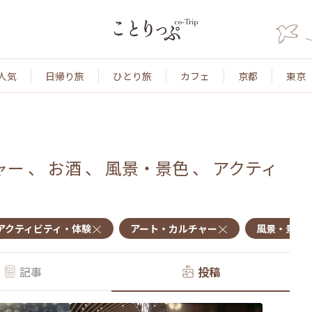
人気
日帰り旅
ひとり旅
カフェ
京都
東京
ャー
、
お酒
、
風景・景色
、
アクティ
アクティビティ・体験
アート・カルチャー
風景・景色
記事
投稿