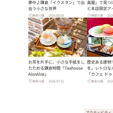
夢中♪鎌倉「イクスタン」で出
島屋」で見つ
会う小さな世界
と本店限定ア
神奈川県
2026.08.08
神奈川県
202
お茶を片手に、小さな手紙をし
歴史ある建物
たためる鎌倉時間「Teahouse
を。レトロな
AlonAlne」
「カフェ ドゥ
神奈川県
2026.07.31
神奈川県
202
アクティビティ