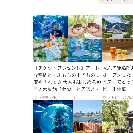
大人の醸造所
【チケットプレゼント】アート
オープンした
な空間ともふもふの生きものに
イズ」でとっ
癒やされて♪ 大人も楽しめる神
ビール体験
戸の水族館「átoa」と周辺さん
ぽ
兵庫県
[PR]
2026.08.07
大阪府
2026.