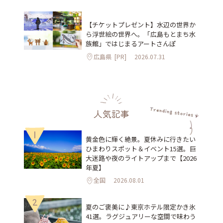
【チケットプレゼント】水辺の世界か
ら浮世絵の世界へ。「広島もとまち水
族館」ではじまるアートさんぽ
広島県
[PR]
2026.07.31
人気記事
1
黄金色に輝く絶景。夏休みに行きたい
ひまわりスポット＆イベント15選。巨
大迷路や夜のライトアップまで【2026
年夏】
全国
2026.08.01
2
夏のご褒美に♪東京ホテル限定かき氷
41選。ラグジュアリーな空間で味わう