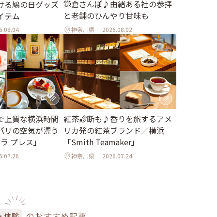
鎌倉さんぽ♪由緒ある社の参拝
ける鳩の日グッズ
と老舗のひんやり甘味も
イテム
6.08.04
神奈川県
2026.08.02
で上質な横浜時間
紅茶診断も♪香りを旅するアメ
パリの空気が漂う
リカ発の紅茶ブランド／横浜
 ラ プレス」
「Smith Teamaker」
6.07.26
神奈川県
2026.07.24
のおすすめ記事
・体験