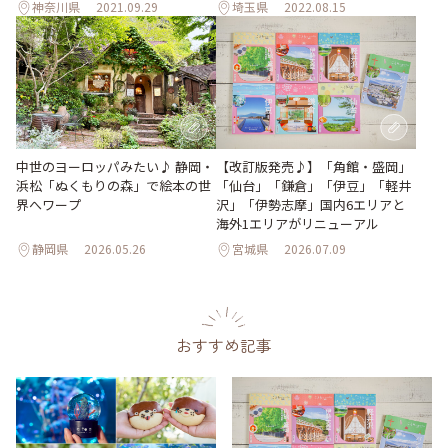
神奈川県
2021.09.29
埼玉県
2022.08.15
【改訂版発売♪】「角館・盛岡」
中世のヨーロッパみたい♪ 静岡・
「仙台」「鎌倉」「伊豆」「軽井
浜松「ぬくもりの森」で絵本の世
沢」「伊勢志摩」国内6エリアと
界へワープ
海外1エリアがリニューアル
静岡県
2026.05.26
宮城県
2026.07.09
おすすめ記事