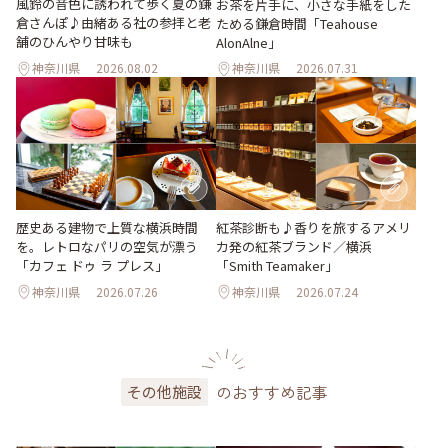
風鈴の音色に誘われて歩く夏の鎌
お茶を片手に、小さな手紙をした
倉さんぽ♪由緒ある社の参拝と老
ためる鎌倉時間「Teahouse
舗のひんやり甘味も
AlonAlne」
神奈川県
2026.08.02
神奈川県
2026.07.31
歴史ある建物で上質な横浜時間
紅茶診断も♪香りを旅するアメリ
を。レトロなパリの空気が漂う
カ発の紅茶ブランド／横浜
「カフェ ドゥ ラ プレス」
「Smith Teamaker」
神奈川県
2026.07.26
神奈川県
2026.07.24
のおすすめ記事
その他施設