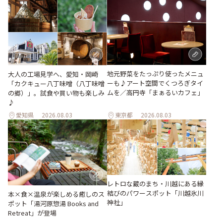
地元野菜をたっぷり使ったメニュ
大人の工場見学へ、愛知・岡崎
ーも♪アート空間でくつろぎタイ
「カクキュー八丁味噌（八丁味噌
ムを／高円寺「まぁるいカフェ」
の郷）」。試食や買い物も楽しみ
♪
愛知県
2026.08.03
東京都
2026.08.03
レトロな蔵のまち・川越にある縁
結びのパワースポット「川越氷川
本×食×温泉が楽しめる癒しのス
神社」
ポット「湯河原惣湯 Books and
Retreat」が登場