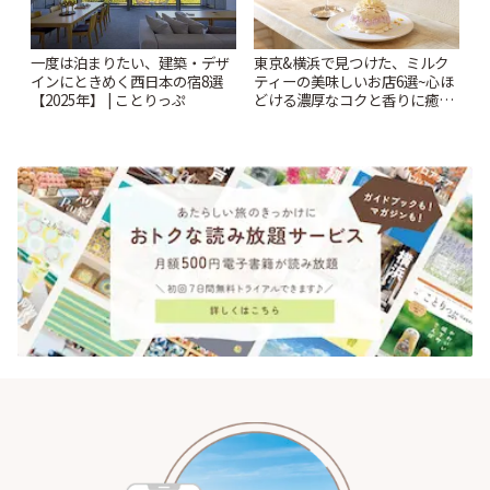
一度は泊まりたい、建築・デザ
東京&横浜で見つけた、ミルク
インにときめく西日本の宿8選
ティーの美味しいお店6選~心ほ
【2025年】 | ことりっぷ
どける濃厚なコクと香りに癒や
されるティータイム~ | ことりっ
ぷ