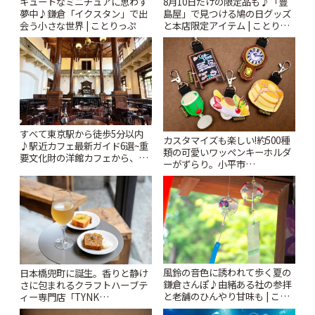
キュートなミニチュアに思わず
8月10日だけの限定品も♪「豊
夢中♪鎌倉「イクスタン」で出
島屋」で見つける鳩の日グッズ
会う小さな世界 | ことりっぷ
と本店限定アイテム | ことりっ
ぷ
すべて東京駅から徒歩5分以内
カスタマイズも楽しい!約500種
♪駅近カフェ最新ガイド6選~重
類の可愛いワッペンキーホルダ
要文化財の洋館カフェから、改
ーがずらり。小平市
札すぐのレトロ喫茶まで~ | こと
「Kimamaya T&K」 | ことりっ
りっぷ
ぷ
風鈴の音色に誘われて歩く夏の
日本橋兜町に誕生。香りと静け
鎌倉さんぽ♪由緒ある社の参拝
さに包まれるクラフトハーブテ
と老舗のひんやり甘味も | こと
ィー専門店「TYNK
りっぷ
Kabutocho」 | ことりっぷ