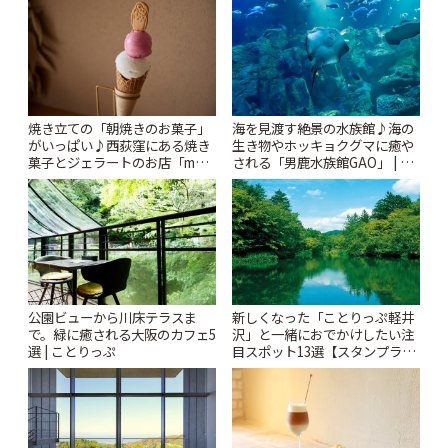
焼き立ての「朝焼きのお菓子」
海を見渡す絶景の水族館♪海の
がいっぱい♪西荻窪にある焼き
生き物やホッキョクグマに癒や
菓子とジェラートのお店「mUni
される「男鹿水族館GAO」 | こ
(ムニ)」 | ことりっぷ
とりっぷ
公園ビューから川床テラスま
新しくなった「ことりっぷ軽井
で。緑に癒される大阪のカフェ5
沢」と一緒におでかけしたい注
選 | ことりっぷ
目スポット13選【スタンプラリ
ー開催中】 | ことりっぷ