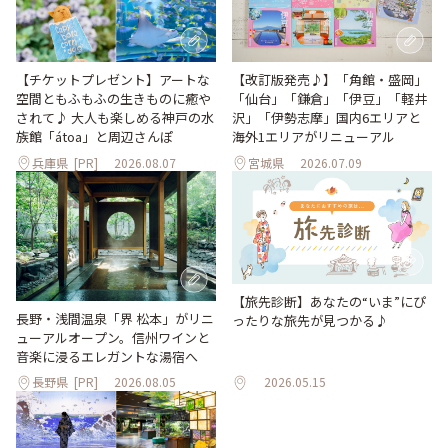
【改訂版発売♪】「角館・盛岡」
【チケットプレゼント】アートな
「仙台」「鎌倉」「伊豆」「軽井
空間ともふもふの生きものに癒や
沢」「伊勢志摩」国内6エリアと
されて♪ 大人も楽しめる神戸の水
海外1エリアがリニューアル
族館「átoa」と周辺さんぽ
兵庫県
[PR]
2026.08.07
宮城県
2026.07.09
【旅先診断】あなたの“いま”にぴ
長野・浅間温泉「界 松本」がリニ
ったりな旅先が見つかる♪
ューアルオープン。信州ワインと
音楽に浸るエレガントな湯宿へ
長野県
[PR]
2026.08.05
2026.05.15