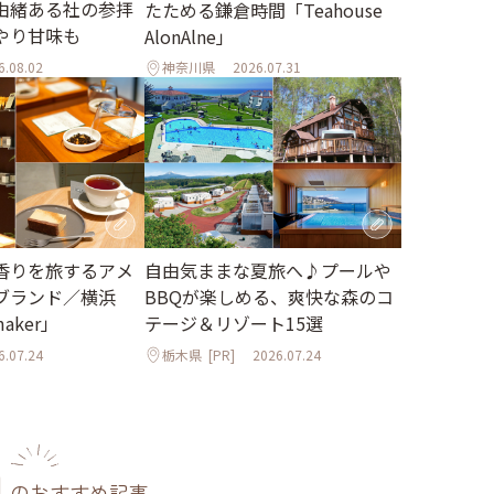
由緒ある社の参拝
たためる鎌倉時間「Teahouse
やり甘味も
AlonAlne」
6.08.02
神奈川県
2026.07.31
香りを旅するアメ
自由気ままな夏旅へ♪プールや
ブランド／横浜
BBQが楽しめる、爽快な森のコ
maker」
テージ＆リゾート15選
6.07.24
栃木県
[PR]
2026.07.24
のおすすめ記事