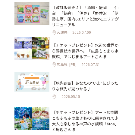
【改訂版発売♪】「角館・盛岡」「仙
台」「鎌倉」「伊豆」「軽井沢」「伊
勢志摩」国内6エリアと海外1エリアが
リニューアル
宮城県
2026.07.09
【チケットプレゼント】水辺の世界か
ら浮世絵の世界へ。「広島もとまち水
族館」ではじまるアートさんぽ
広島県
[PR]
2026.07.31
【旅先診断】あなたの“いま”にぴった
りな旅先が見つかる♪
2026.05.15
【チケットプレゼント】アートな空間
ともふもふの生きものに癒やされて♪
大人も楽しめる神戸の水族館「átoa」
と周辺さんぽ