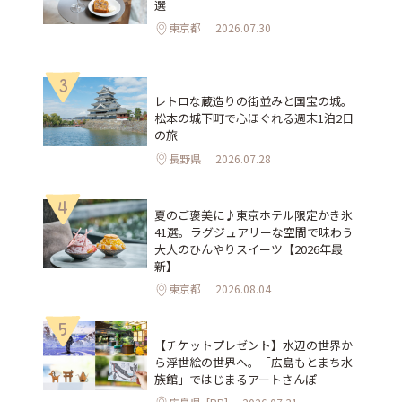
選
東京都
2026.07.30
3
レトロな蔵造りの街並みと国宝の城。
松本の城下町で心ほぐれる週末1泊2日
の旅
長野県
2026.07.28
4
夏のご褒美に♪東京ホテル限定かき氷
41選。ラグジュアリーな空間で味わう
大人のひんやりスイーツ【2026年最
新】
東京都
2026.08.04
5
【チケットプレゼント】水辺の世界か
ら浮世絵の世界へ。「広島もとまち水
族館」ではじまるアートさんぽ