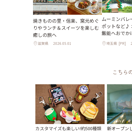
ムーミンバレ
焼きものの里・信楽、窯元めぐ
ポットなど♪
りやランチ＆スイーツを楽しむ
飯能へおでか
癒しの旅へ
滋賀県
2026.05.01
埼玉県
[PR]
こちら
カスタマイズも楽しい!約500種類
新オープンし