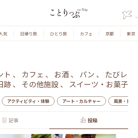
人気
日帰り旅
ひとり旅
カフェ
京都
東京
ント
、
カフェ
、
お酒
、
パン
、
たびレ
旧跡
、
その他施設
、
スイーツ・お菓子
アクティビティ・体験
アート・カルチャー
風景・景色
記事
投稿