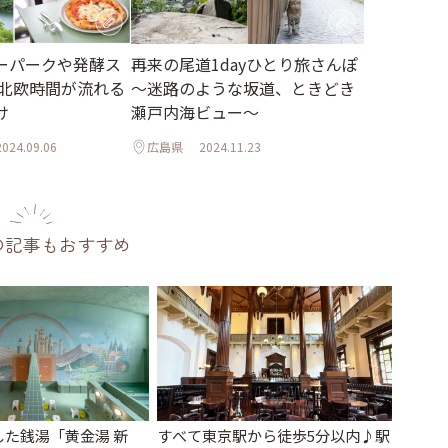
ーパークや発酵ス
再来の尾道1dayひとり旅さんぽ
 北欧時間が流れる
～迷路のような坂道、ときどき
け
瀬戸内海ビュー～
2024.09.06
広島県
2024.11.23
の記事もおすすめ
た銭湯「黄金湯 新
すべて東京駅から徒歩5分以内♪駅