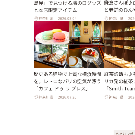
鎌倉さんぽ♪
島屋」で見つける鳩の日グッズ
と老舗のひん
と本店限定アイテム
神奈川県
2026.08.04
神奈川県
202
歴史ある建物で上質な横浜時間
紅茶診断も♪
を。レトロなパリの空気が漂う
リカ発の紅茶
「カフェ ドゥ ラ プレス」
「Smith Tea
神奈川県
2026.07.26
神奈川県
202
たびレポ