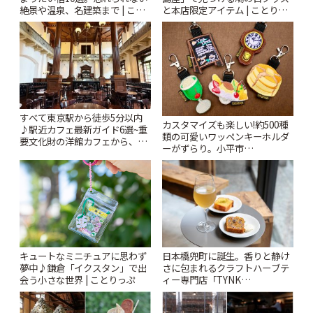
絶景や温泉、名建築まで | こと
と本店限定アイテム | ことりっ
りっぷ
ぷ
すべて東京駅から徒歩5分以内
カスタマイズも楽しい!約500種
♪駅近カフェ最新ガイド6選~重
類の可愛いワッペンキーホルダ
要文化財の洋館カフェから、改
ーがずらり。小平市
札すぐのレトロ喫茶まで~ | こと
「Kimamaya T&K」 | ことりっ
りっぷ
ぷ
キュートなミニチュアに思わず
日本橋兜町に誕生。香りと静け
夢中♪鎌倉「イクスタン」で出
さに包まれるクラフトハーブテ
会う小さな世界 | ことりっぷ
ィー専門店「TYNK
Kabutocho」 | ことりっぷ