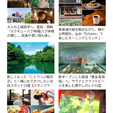
大人の工場見学へ、愛知・岡崎
青葉通の緑を眺めながら、静か
「カクキュー八丁味噌(八丁味噌
な時間を。仙台「Echoes」で
の郷)」。試食や買い物も楽しみ
楽しむモーニングとランチ | こ
♪ | ことりっぷ
とりっぷ
新しくなった「ことりっぷ軽井
新オープンした銭湯「黄金湯 新
沢」と一緒におでかけしたい注
宿」へ。サウナとクラフトビー
目スポット13選【スタンプラリ
ルを楽しむ癒やしのレトロ空間
ー開催中】 | ことりっぷ
| ことりっぷ