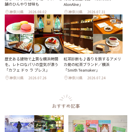
舗のひんやり甘味も
AlonAlne」
神奈川県
2026.08.02
神奈川県
2026.07.31
歴史ある建物で上質な横浜時間
紅茶診断も♪香りを旅するアメリ
を。レトロなパリの空気が漂う
カ発の紅茶ブランド／横浜
「カフェ ドゥ ラ プレス」
「Smith Teamaker」
神奈川県
2026.07.26
神奈川県
2026.07.24
おすすめ記事