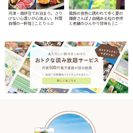
風鈴の音色に誘われて歩く夏の
河津・南伊豆でお泊まり。さり
鎌倉さんぽ♪由緒ある社の参拝
げない心遣いが心地よい、料理
と老舗のひんやり甘味も | こと
自慢の一軒宿 | ことりっぷ
りっぷ