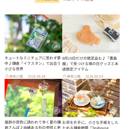
キュートなミニチュアに思わず夢
8月10日だけの限定品も♪「豊島
中♪鎌倉「イクスタン」で出会う
屋」で見つける鳩の日グッズと本
小さな世界
店限定アイテム
神奈川県
2026.08.08
神奈川県
2026.08.04
風鈴の音色に誘われて歩く夏の鎌
お茶を片手に、小さな手紙をした
倉さんぽ♪由緒ある社の参拝と老
ためる鎌倉時間「Teahouse