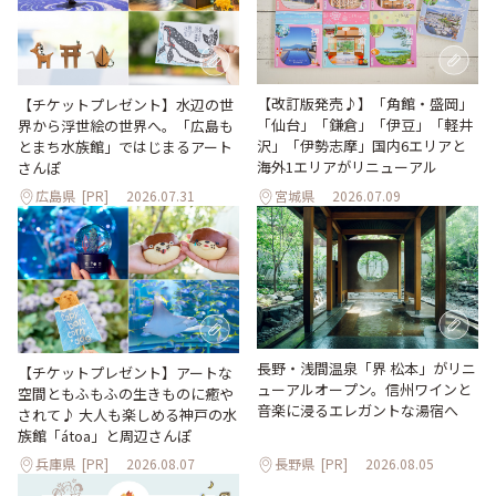
【改訂版発売♪】「角館・盛岡」
【チケットプレゼント】水辺の世
「仙台」「鎌倉」「伊豆」「軽井
界から浮世絵の世界へ。「広島も
沢」「伊勢志摩」国内6エリアと
とまち水族館」ではじまるアート
海外1エリアがリニューアル
さんぽ
広島県
[PR]
2026.07.31
宮城県
2026.07.09
長野・浅間温泉「界 松本」がリニ
【チケットプレゼント】アートな
ューアルオープン。信州ワインと
空間ともふもふの生きものに癒や
音楽に浸るエレガントな湯宿へ
されて♪ 大人も楽しめる神戸の水
族館「átoa」と周辺さんぽ
兵庫県
[PR]
2026.08.07
長野県
[PR]
2026.08.05