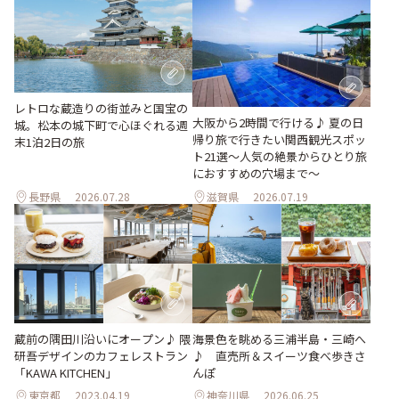
レトロな蔵造りの街並みと国宝の
大阪から2時間で行ける♪ 夏の日
城。松本の城下町で心ほぐれる週
帰り旅で行きたい関西観光スポッ
末1泊2日の旅
ト21選～人気の絶景からひとり旅
におすすめの穴場まで～
長野県
2026.07.28
滋賀県
2026.07.19
蔵前の隅田川沿いにオープン♪ 隈
海景色を眺める三浦半島・三崎へ
研吾デザインのカフェレストラン
♪ 直売所＆スイーツ食べ歩きさ
「KAWA KITCHEN」
んぽ
東京都
2023.04.19
神奈川県
2026.06.25