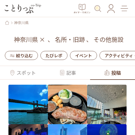
ガイド・マガジン
神奈川県
神奈川県
×
、
名所・旧跡
、
その他施設
絞り込む
たびレポ
イベント
アクティビティ
スポット
記事
投稿