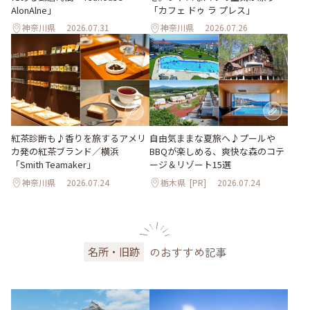
AlonAlne」
「カフェ ドゥ ラ プレス」
神奈川県
2026.07.31
神奈川県
2026.07.26
紅茶診断も♪香りを旅するアメリ
自由気ままな夏旅へ♪プールや
カ発の紅茶ブランド／横浜
BBQが楽しめる、爽快な森のコテ
「Smith Teamaker」
ージ＆リゾート15選
神奈川県
2026.07.24
栃木県
[PR]
2026.07.24
のおすすめ記事
名所・旧跡