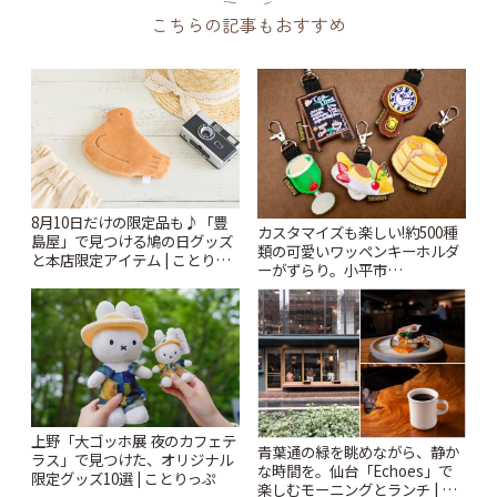
こちらの記事もおすすめ
8月10日だけの限定品も♪「豊
カスタマイズも楽しい!約500種
島屋」で見つける鳩の日グッズ
類の可愛いワッペンキーホルダ
と本店限定アイテム | ことりっ
ーがずらり。小平市
ぷ
「Kimamaya T&K」 | ことりっ
ぷ
上野「大ゴッホ展 夜のカフェテ
青葉通の緑を眺めながら、静か
ラス」で見つけた、オリジナル
な時間を。仙台「Echoes」で
限定グッズ10選 | ことりっぷ
楽しむモーニングとランチ | こ