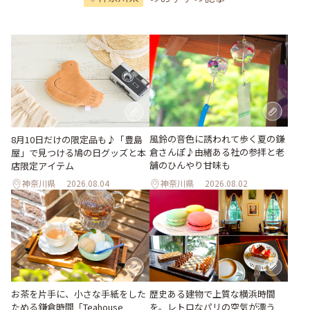
風鈴の音色に誘われて歩く夏の鎌
8月10日だけの限定品も♪「豊島
倉さんぽ♪由緒ある社の参拝と老
屋」で見つける鳩の日グッズと本
舗のひんやり甘味も
店限定アイテム
神奈川県
2026.08.04
神奈川県
2026.08.02
お茶を片手に、小さな手紙をした
歴史ある建物で上質な横浜時間
ためる鎌倉時間「Teahouse
を。レトロなパリの空気が漂う