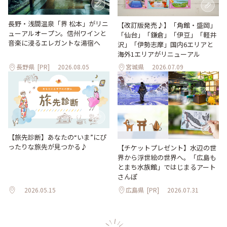
長野・浅間温泉「界 松本」がリニ
【改訂版発売♪】「角館・盛岡」
ューアルオープン。信州ワインと
「仙台」「鎌倉」「伊豆」「軽井
音楽に浸るエレガントな湯宿へ
沢」「伊勢志摩」国内6エリアと
海外1エリアがリニューアル
長野県
[PR]
2026.08.05
宮城県
2026.07.09
【旅先診断】あなたの“いま”にぴ
ったりな旅先が見つかる♪
【チケットプレゼント】水辺の世
界から浮世絵の世界へ。「広島も
とまち水族館」ではじまるアート
さんぽ
2026.05.15
広島県
[PR]
2026.07.31