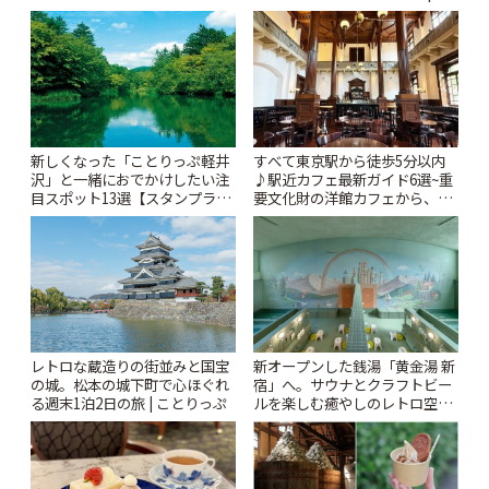
とりっぷ
新しくなった「ことりっぷ軽井
すべて東京駅から徒歩5分以内
沢」と一緒におでかけしたい注
♪駅近カフェ最新ガイド6選~重
目スポット13選【スタンプラリ
要文化財の洋館カフェから、改
ー開催中】 | ことりっぷ
札すぐのレトロ喫茶まで~ | こと
りっぷ
レトロな蔵造りの街並みと国宝
新オープンした銭湯「黄金湯 新
の城。松本の城下町で心ほぐれ
宿」へ。サウナとクラフトビー
る週末1泊2日の旅 | ことりっぷ
ルを楽しむ癒やしのレトロ空間
| ことりっぷ