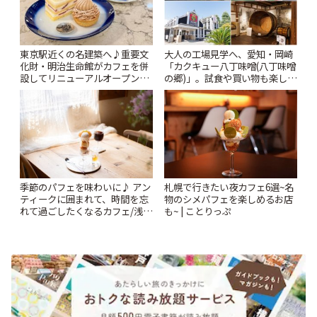
東京駅近くの名建築へ♪重要文
大人の工場見学へ、愛知・岡崎
化財・明治生命館がカフェを併
「カクキュー八丁味噌(八丁味噌
設してリニューアルオープン
の郷)」。試食や買い物も楽しみ
「明治安田CAFE 丸の内」 | こ
♪ | ことりっぷ
とりっぷ
季節のパフェを味わいに♪ アン
札幌で行きたい夜カフェ6選~名
ティークに囲まれて、時間を忘
物のシメパフェを楽しめるお店
れて過ごしたくなるカフェ/浅草
も~ | ことりっぷ
「annorum cafe」 | ことりっぷ