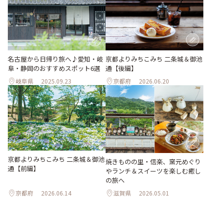
名古屋から日帰り旅へ♪愛知・岐
京都よりみちこみち 二条城＆御池
阜・静岡のおすすめスポット6選
通【後編】
岐阜県
2025.09.23
京都府
2026.06.20
京都よりみちこみち 二条城＆御池
焼きものの里・信楽、窯元めぐり
通【前編】
やランチ＆スイーツを楽しむ癒し
の旅へ
京都府
2026.06.14
滋賀県
2026.05.01