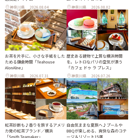
神奈川県
2026.08.04
神奈川県
2026.08.02
お茶を片手に、小さな手紙をした
歴史ある建物で上質な横浜時間
ためる鎌倉時間「Teahouse
を。レトロなパリの空気が漂う
AlonAlne」
「カフェ ドゥ ラ プレス」
神奈川県
2026.07.31
神奈川県
2026.07.26
紅茶診断も♪香りを旅するアメリ
自由気ままな夏旅へ♪プールや
カ発の紅茶ブランド／横浜
BBQが楽しめる、爽快な森のコテ
「Smith Teamaker」
ージ＆リゾート15選