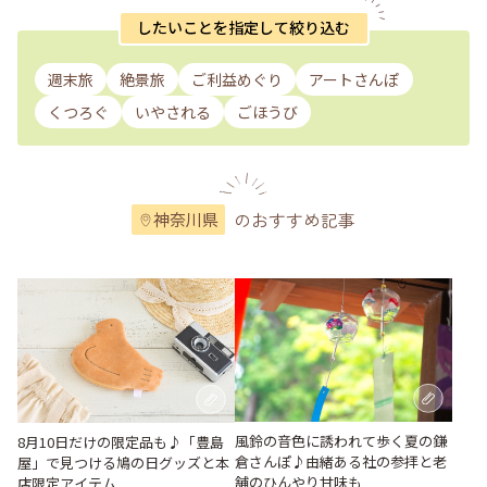
したいことを指定して絞り込む
週末旅
絶景旅
ご利益めぐり
アートさんぽ
くつろぐ
いやされる
ごほうび
のおすすめ記事
神奈川県
風鈴の音色に誘われて歩く夏の鎌
8月10日だけの限定品も♪「豊島
倉さんぽ♪由緒ある社の参拝と老
屋」で見つける鳩の日グッズと本
舗のひんやり甘味も
店限定アイテム