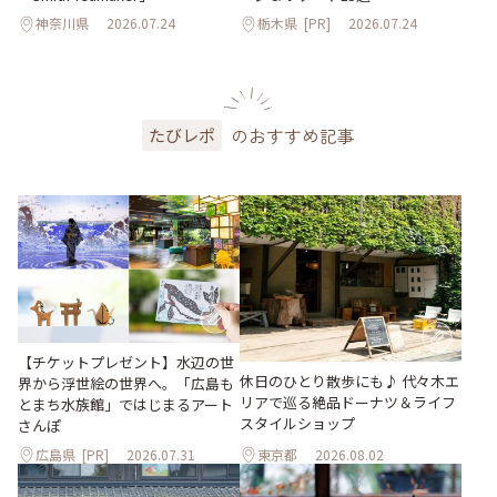
神奈川県
2026.07.24
栃木県
[PR]
2026.07.24
のおすすめ記事
たびレポ
【チケットプレゼント】水辺の世
休日のひとり散歩にも♪ 代々木エ
界から浮世絵の世界へ。「広島も
リアで巡る絶品ドーナツ＆ライフ
とまち水族館」ではじまるアート
スタイルショップ
さんぽ
広島県
[PR]
2026.07.31
東京都
2026.08.02