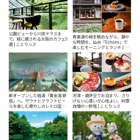
公園ビューから川床テラスま
青葉通の緑を眺めながら、静か
で。緑に癒される大阪のカフェ5
な時間を。仙台「Echoes」で
選 | ことりっぷ
楽しむモーニングとランチ | こ
とりっぷ
新オープンした銭湯「黄金湯 新
河津・南伊豆でお泊まり。さり
宿」へ。サウナとクラフトビー
げない心遣いが心地よい、料理
ルを楽しむ癒やしのレトロ空間
自慢の一軒宿 | ことりっぷ
| ことりっぷ