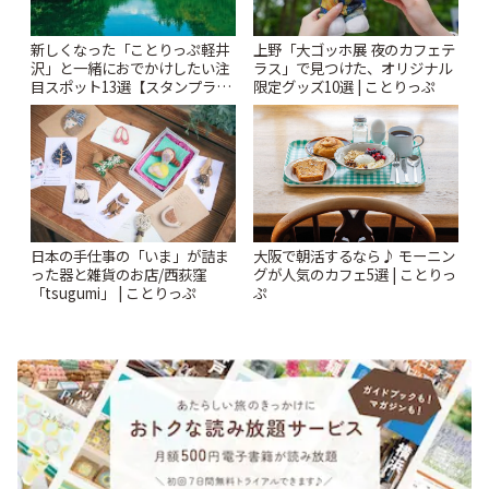
新しくなった「ことりっぷ軽井
上野「大ゴッホ展 夜のカフェテ
沢」と一緒におでかけしたい注
ラス」で見つけた、オリジナル
目スポット13選【スタンプラリ
限定グッズ10選 | ことりっぷ
ー開催中】 | ことりっぷ
日本の手仕事の「いま」が詰ま
大阪で朝活するなら♪ モーニン
った器と雑貨のお店/西荻窪
グが人気のカフェ5選 | ことりっ
「tsugumi」 | ことりっぷ
ぷ