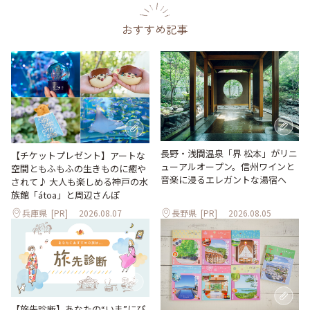
おすすめ記事
長野・浅間温泉「界 松本」がリニ
【チケットプレゼント】アートな
ューアルオープン。信州ワインと
空間ともふもふの生きものに癒や
音楽に浸るエレガントな湯宿へ
されて♪ 大人も楽しめる神戸の水
族館「átoa」と周辺さんぽ
兵庫県
[PR]
2026.08.07
長野県
[PR]
2026.08.05
【旅先診断】あなたの“いま”にぴ