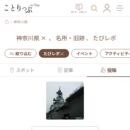
ガイド・マガジン
神奈川県
神奈川県
×
、
名所・旧跡
、
たびレポ
絞り込む
たびレポ
イベント
アクティビテ
スポット
記事
投稿