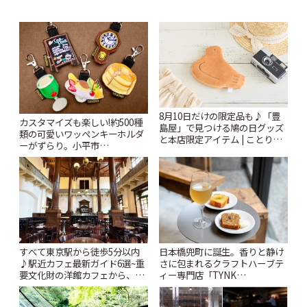
8月10日だけの限定品も♪「豊
カスタマイズも楽しい!約500種
島屋」で見つける鳩の日グッズ
類の可愛いワッペンキーホルダ
と本店限定アイテム | ことりっ
ーがずらり。小平市
ぷ
「Kimamaya T&K」 | ことりっ
ぷ
すべて東京駅から徒歩5分以内
日本橋兜町に誕生。香りと静け
♪駅近カフェ最新ガイド6選~重
さに包まれるクラフトハーブテ
要文化財の洋館カフェから、改
ィー専門店「TYNK
札すぐのレトロ喫茶まで~ | こと
Kabutocho」 | ことりっぷ
りっぷ