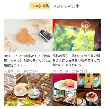
のおすすめ記事
神奈川県
風鈴の音色に誘われて歩く夏の鎌
8月10日だけの限定品も♪「豊島
倉さんぽ♪由緒ある社の参拝と老
屋」で見つける鳩の日グッズと本
舗のひんやり甘味も
店限定アイテム
神奈川県
2026.08.04
神奈川県
2026.08.02