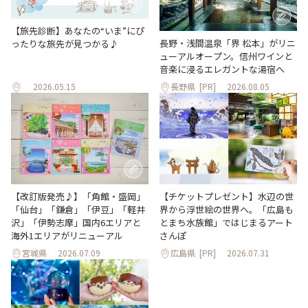
【旅先診断】あなたの“いま”にぴ
長野・浅間温泉「界 松本」がリニ
ったりな旅先が見つかる♪
ューアルオープン。信州ワインと
音楽に浸るエレガントな湯宿へ
2026.05.15
長野県
[PR]
2026.08.05
【改訂版発売♪】「角館・盛岡」
【チケットプレゼント】水辺の世
「仙台」「鎌倉」「伊豆」「軽井
界から浮世絵の世界へ。「広島も
沢」「伊勢志摩」国内6エリアと
とまち水族館」ではじまるアート
海外1エリアがリニューアル
さんぽ
宮城県
2026.07.09
広島県
[PR]
2026.07.31