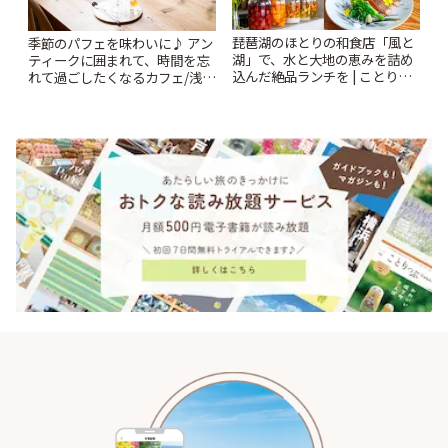
琵琶湖のほとりの和食店「風と
季節のパフェを味わいに♪ アン
湖」で、水と大地の恵みを詰め
ティークに囲まれて、時間を忘
込んだ絶品ランチを | ことりっ
れて過ごしたくなるカフェ/浅草
ぷ
「annorum cafe」 | ことりっぷ