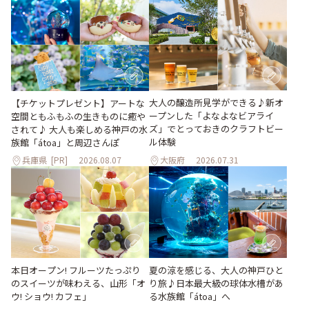
大人の醸造所見学ができる♪新オ
【チケットプレゼント】アートな
ープンした「よなよなビアライ
空間ともふもふの生きものに癒や
ズ」でとっておきのクラフトビー
されて♪ 大人も楽しめる神戸の水
ル体験
族館「átoa」と周辺さんぽ
兵庫県
[PR]
2026.08.07
大阪府
2026.07.31
本日オープン! フルーツたっぷり
夏の涼を感じる、大人の神戸ひと
のスイーツが味わえる、山形「オ
り旅♪日本最大級の球体水槽があ
ウ! ショウ! カフェ」
る水族館「átoa」へ