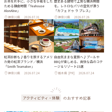
お茶を片手に、小さな手紙をした
歴史ある建物で上質な横浜時間
ためる鎌倉時間「Teahouse
を。レトロなパリの空気が漂う
AlonAlne」
「カフェ ドゥ ラ プレス」
神奈川県
2026.07.31
神奈川県
2026.07.26
紅茶診断も♪香りを旅するアメリ
自由気ままな夏旅へ♪プールや
カ発の紅茶ブランド／横浜
BBQが楽しめる、爽快な森のコテ
「Smith Teamaker」
ージ＆リゾート15選
神奈川県
2026.07.24
栃木県
[PR]
2026.07.24
のおすすめ記事
アクティビティ・体験