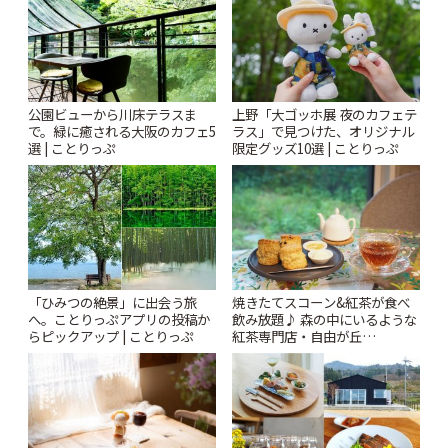
公園ビューから川床テラスま
上野「大ゴッホ展 夜のカフェテ
で。緑に癒される大阪のカフェ5
ラス」で見つけた、オリジナル
選 | ことりっぷ
限定グッズ10選 | ことりっぷ
「ひみつの絶景」に出会う旅
焼きたてスコーン&紅茶が食べ
へ。ことりっぷアプリの投稿か
飲み放題♪ 森の中にいるような
らピックアップ | ことりっぷ
紅茶専門店・自由が丘
「YOTSUBA TEA」でのんびり
時間 | ことりっぷ