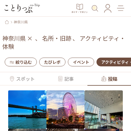
ガイド・マガジン
神奈川県
神奈川県
×
、
名所・旧跡
、
アクティビティ・
体験
絞り込む
たびレポ
イベント
アクティビティ
スポット
記事
投稿