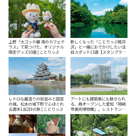
りっぷ
上野「大ゴッホ展 夜のカフェテ
新しくなった「ことりっぷ軽井
ラス」で見つけた、オリジナル
沢」と一緒におでかけしたい注
限定グッズ10選 | ことりっぷ
目スポット13選【スタンプラリ
ー開催中】 | ことりっぷ
レトロな蔵造りの街並みと国宝
アートにも建築美にも魅せられ
の城。松本の城下町で心ほぐれ
る、再オープンした愛知「岡崎
る週末1泊2日の旅 | ことりっぷ
市美術博物館」。レストランや
ショップも充実 | ことりっぷ