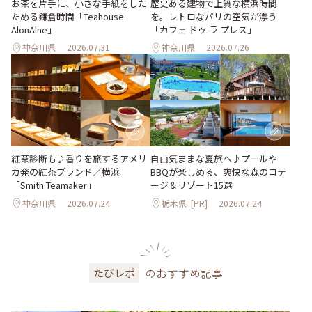
お茶を片手に、小さな手紙をした
歴史ある建物で上質な横浜時間
ためる鎌倉時間「Teahouse
を。レトロなパリの空気が漂う
AlonAlne」
「カフェ ドゥ ラ プレス」
神奈川県
2026.07.31
神奈川県
2026.07.26
紅茶診断も♪香りを旅するアメリ
自由気ままな夏旅へ♪プールや
カ発の紅茶ブランド／横浜
BBQが楽しめる、爽快な森のコテ
「Smith Teamaker」
ージ＆リゾート15選
神奈川県
2026.07.24
栃木県
[PR]
2026.07.24
のおすすめ記事
たびレポ