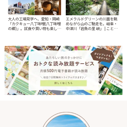
大人の工場見学へ、愛知・岡崎
エメラルドグリーンの川面を眺
「カクキュー八丁味噌(八丁味噌
めながら山のご馳走を。岐阜・
の郷)」。試食や買い物も楽しみ
中津川「岩魚の里 峡」 | ことり
♪ | ことりっぷ
っぷ