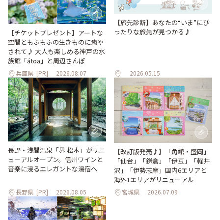
【旅先診断】あなたの“いま”にぴ
ったりな旅先が見つかる♪
【チケットプレゼント】アートな
空間ともふもふの生きものに癒や
されて♪ 大人も楽しめる神戸の水
族館「átoa」と周辺さんぽ
兵庫県
[PR]
2026.08.07
2026.05.15
長野・浅間温泉「界 松本」がリニ
【改訂版発売♪】「角館・盛岡」
ューアルオープン。信州ワインと
「仙台」「鎌倉」「伊豆」「軽井
音楽に浸るエレガントな湯宿へ
沢」「伊勢志摩」国内6エリアと
海外1エリアがリニューアル
長野県
[PR]
2026.08.05
宮城県
2026.07.09