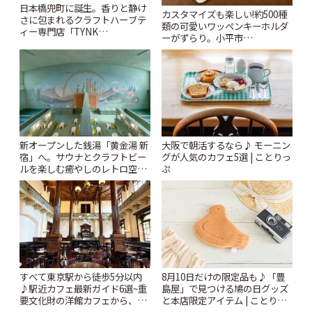
日本橋兜町に誕生。香りと静け
カスタマイズも楽しい!約500種
さに包まれるクラフトハーブテ
類の可愛いワッペンキーホルダ
ィー専門店「TYNK
ーがずらり。小平市
Kabutocho」 | ことりっぷ
「Kimamaya T&K」 | ことりっ
ぷ
新オープンした銭湯「黄金湯 新
大阪で朝活するなら♪ モーニン
宿」へ。サウナとクラフトビー
グが人気のカフェ5選 | ことりっ
ルを楽しむ癒やしのレトロ空間
ぷ
| ことりっぷ
すべて東京駅から徒歩5分以内
8月10日だけの限定品も♪「豊
♪駅近カフェ最新ガイド6選~重
島屋」で見つける鳩の日グッズ
要文化財の洋館カフェから、改
と本店限定アイテム | ことりっ
札すぐのレトロ喫茶まで~ | こと
ぷ