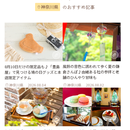
のおすすめ記事
神奈川県
風鈴の音色に誘われて歩く夏の鎌
8月10日だけの限定品も♪「豊島
倉さんぽ♪由緒ある社の参拝と老
屋」で見つける鳩の日グッズと本
舗のひんやり甘味も
店限定アイテム
神奈川県
2026.08.04
神奈川県
2026.08.02