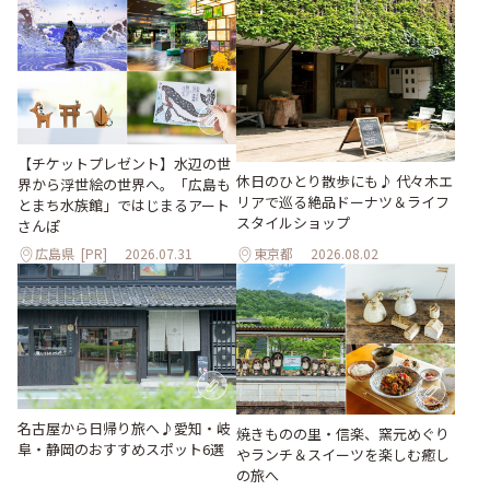
【チケットプレゼント】水辺の世
休日のひとり散歩にも♪ 代々木エ
界から浮世絵の世界へ。「広島も
リアで巡る絶品ドーナツ＆ライフ
とまち水族館」ではじまるアート
スタイルショップ
さんぽ
広島県
[PR]
2026.07.31
東京都
2026.08.02
名古屋から日帰り旅へ♪愛知・岐
焼きものの里・信楽、窯元めぐり
阜・静岡のおすすめスポット6選
やランチ＆スイーツを楽しむ癒し
の旅へ