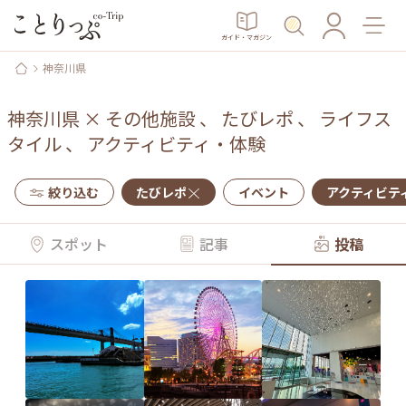
ガイド・マガジン
神奈川県
神奈川県
×
その他施設
、
たびレポ
、
ライフス
タイル
、
アクティビティ・体験
絞り込む
たびレポ
イベント
アクティビテ
スポット
記事
投稿