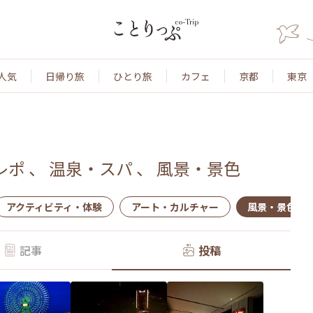
人気
日帰り旅
ひとり旅
カフェ
京都
東京
レポ
、
温泉・スパ
、
風景・景色
アクティビティ・体験
アート・カルチャー
風景・景色
記事
投稿