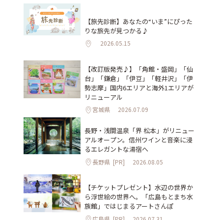
【旅先診断】あなたの“いま”にぴった
りな旅先が見つかる♪
2026.05.15
【改訂版発売♪】「角館・盛岡」「仙
台」「鎌倉」「伊豆」「軽井沢」「伊
勢志摩」国内6エリアと海外1エリアが
リニューアル
宮城県
2026.07.09
長野・浅間温泉「界 松本」がリニュー
アルオープン。信州ワインと音楽に浸
るエレガントな湯宿へ
長野県
[PR]
2026.08.05
【チケットプレゼント】水辺の世界か
ら浮世絵の世界へ。「広島もとまち水
族館」ではじまるアートさんぽ
広島県
[PR]
2026.07.31