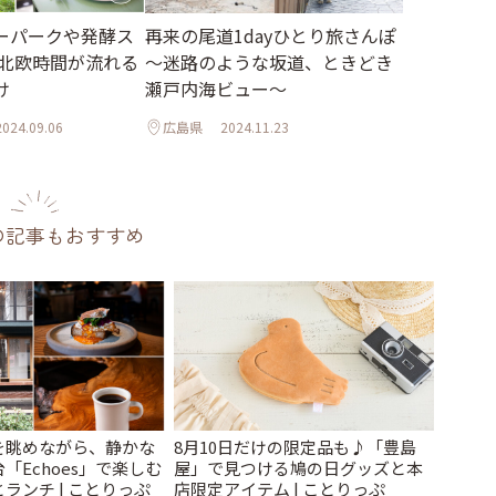
ーパークや発酵ス
再来の尾道1dayひとり旅さんぽ
 北欧時間が流れる
～迷路のような坂道、ときどき
け
瀬戸内海ビュー～
2024.09.06
広島県
2024.11.23
の記事もおすすめ
を眺めながら、静かな
8月10日だけの限定品も♪「豊島
「Echoes」で楽しむ
屋」で見つける鳩の日グッズと本
ランチ | ことりっぷ
店限定アイテム | ことりっぷ