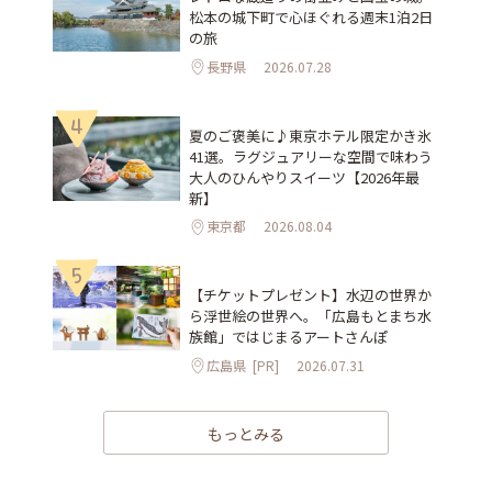
松本の城下町で心ほぐれる週末1泊2日
の旅
長野県
2026.07.28
4
夏のご褒美に♪東京ホテル限定かき氷
41選。ラグジュアリーな空間で味わう
大人のひんやりスイーツ【2026年最
新】
東京都
2026.08.04
5
【チケットプレゼント】水辺の世界か
ら浮世絵の世界へ。「広島もとまち水
族館」ではじまるアートさんぽ
広島県
[PR]
2026.07.31
もっとみる