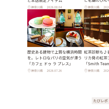
と本店限定アイテム
神奈川県
2026.08.04
神奈川県
202
歴史ある建物で上質な横浜時間
紅茶診断も♪
を。レトロなパリの空気が漂う
リカ発の紅茶
「カフェ ドゥ ラ プレス」
「Smith Tea
神奈川県
2026.07.26
神奈川県
202
たびレポ