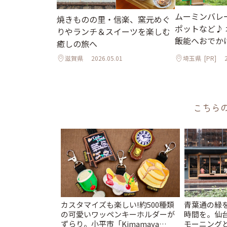
ムーミンバレ
焼きものの里・信楽、窯元めぐ
ポットなど♪
りやランチ＆スイーツを楽しむ
飯能へおでか
癒しの旅へ
滋賀県
2026.05.01
埼玉県
[PR]
こちら
カスタマイズも楽しい!約500種類
青葉通の緑
の可愛いワッペンキーホルダーが
時間を。仙台
ずらり。小平市「Kimamaya
モーニングと