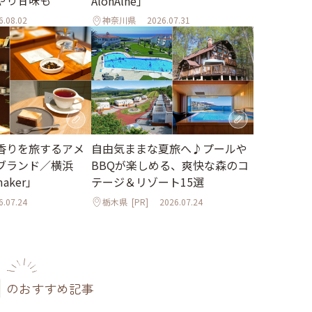
AlonAlne」
6.08.02
神奈川県
2026.07.31
香りを旅するアメ
自由気ままな夏旅へ♪プールや
ブランド／横浜
BBQが楽しめる、爽快な森のコ
maker」
テージ＆リゾート15選
6.07.24
栃木県
[PR]
2026.07.24
のおすすめ記事