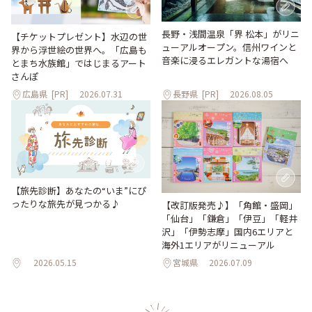
長野・浅間温泉「界 松本」がリニ
【チケットプレゼント】水辺の世
ューアルオープン。信州ワインと
界から浮世絵の世界へ。「広島も
音楽に浸るエレガントな湯宿へ
とまち水族館」ではじまるアート
さんぽ
広島県
[PR]
2026.07.31
長野県
[PR]
2026.08.05
【旅先診断】あなたの“いま”にぴ
ったりな旅先が見つかる♪
【改訂版発売♪】「角館・盛岡」
「仙台」「鎌倉」「伊豆」「軽井
沢」「伊勢志摩」国内6エリアと
海外1エリアがリニューアル
2026.05.15
宮城県
2026.07.09