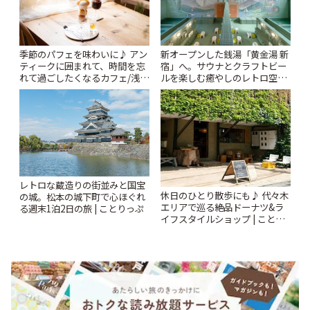
季節のパフェを味わいに♪ アン
新オープンした銭湯「黄金湯 新
ティークに囲まれて、時間を忘
宿」へ。サウナとクラフトビー
れて過ごしたくなるカフェ/浅草
ルを楽しむ癒やしのレトロ空間
「annorum cafe」 | ことりっぷ
| ことりっぷ
レトロな蔵造りの街並みと国宝
休日のひとり散歩にも♪ 代々木
の城。松本の城下町で心ほぐれ
エリアで巡る絶品ドーナツ&ラ
る週末1泊2日の旅 | ことりっぷ
イフスタイルショップ | ことり
っぷ