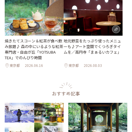
地元野菜をたっぷり使ったメニュ
焼きたてスコーン＆紅茶が食べ飲
ーも♪アート空間でくつろぎタイ
み放題♪ 森の中にいるような紅茶
ムを／高円寺「まぁるいカフェ」
専門店・自由が丘「YOTSUBA
TEA」でのんびり時間
東京都
2026.06.16
東京都
2026.08.03
おすすめ記事