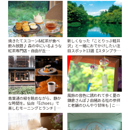
「Kimamaya T&K」 | ことりっ
りっぷ
ぷ
焼きたてスコーン&紅茶が食べ
新しくなった「ことりっぷ軽井
飲み放題♪ 森の中にいるような
沢」と一緒におでかけしたい注
紅茶専門店・自由が丘
目スポット13選【スタンプラリ
「YOTSUBA TEA」でのんびり
ー開催中】 | ことりっぷ
時間 | ことりっぷ
風鈴の音色に誘われて歩く夏の
青葉通の緑を眺めながら、静か
鎌倉さんぽ♪由緒ある社の参拝
な時間を。仙台「Echoes」で
と老舗のひんやり甘味も | こと
楽しむモーニングとランチ | こ
りっぷ
とりっぷ