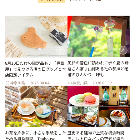
風鈴の音色に誘われて歩く夏の鎌
8月10日だけの限定品も♪「豊島
倉さんぽ♪由緒ある社の参拝と老
屋」で見つける鳩の日グッズと本
舗のひんやり甘味も
店限定アイテム
神奈川県
2026.08.04
神奈川県
2026.08.02
お茶を片手に、小さな手紙をした
歴史ある建物で上質な横浜時間
ためる鎌倉時間「Teahouse
を。レトロなパリの空気が漂う