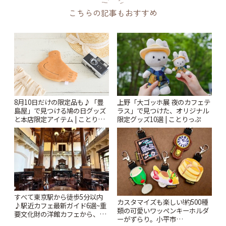
こちらの記事もおすすめ
上野「大ゴッホ展 夜のカフェテ
8月10日だけの限定品も♪「豊
ラス」で見つけた、オリジナル
島屋」で見つける鳩の日グッズ
限定グッズ10選 | ことりっぷ
と本店限定アイテム | ことりっ
ぷ
すべて東京駅から徒歩5分以内
カスタマイズも楽しい!約500種
♪駅近カフェ最新ガイド6選~重
類の可愛いワッペンキーホルダ
要文化財の洋館カフェから、改
ーがずらり。小平市
札すぐのレトロ喫茶まで~ | こと