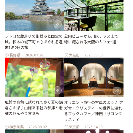
レトロな蔵造りの街並みと国宝の
公園ビューから川床テラスまで。
城。松本の城下町で心ほぐれる週
緑に癒される大阪のカフェ5選
末1泊2日の旅
長野県
2026.07.28
大阪府
2026.08.03
風鈴の音色に誘われて歩く夏の鎌
オリエント急行の客車のよう♪ ア
倉さんぽ♪由緒ある社の参拝と老
ガサ・クリスティーの世界に浸れ
舗のひんやり甘味も
るブックカフェ／神田「サロンク
リスティ」
神奈川県
2026.08.02
東京都
2026.04.08