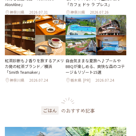
AlonAlne」
「カフェ ドゥ ラ プレス」
神奈川県
2026.07.31
神奈川県
2026.07.26
紅茶診断も♪香りを旅するアメリ
自由気ままな夏旅へ♪プールや
カ発の紅茶ブランド／横浜
BBQが楽しめる、爽快な森のコテ
「Smith Teamaker」
ージ＆リゾート15選
神奈川県
2026.07.24
栃木県
[PR]
2026.07.24
のおすすめ記事
ごはん