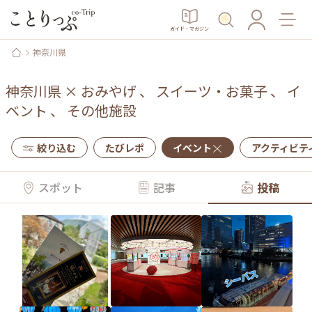
ガイド・マガジン
神奈川県
神奈川県
×
おみやげ
、
スイーツ・お菓子
、
イ
ベント
、
その他施設
絞り込む
たびレポ
イベント
アクティビテ
スポット
記事
投稿