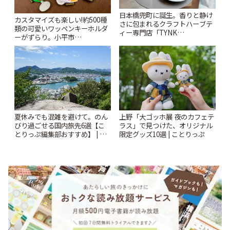
日本橋兜町に誕生。香りと静け
カスタマイズも楽しい!約500種
さに包まれるクラフトハーブテ
類の可愛いワッペンキーホルダ
ィー専門店「TYNK
ーがずらり。小平市
Kabutocho」 | ことりっぷ
「Kimamaya T&K」 | ことりっ
ぷ
夏休みでも混雑を避けて。のん
上野「大ゴッホ展 夜のカフェテ
びり過ごせる国内旅先6選【こ
ラス」で見つけた、オリジナル
とりっぷ編集部おすすめ】 | こ
限定グッズ10選 | ことりっぷ
とりっぷ