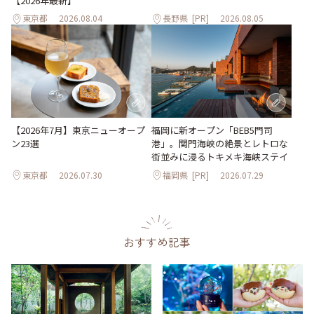
【2026年最新】
東京都
2026.08.04
長野県
[PR]
2026.08.05
【2026年7月】東京ニューオープ
福岡に新オープン「BEB5門司
ン23選
港」。関門海峡の絶景とレトロな
街並みに浸るトキメキ海峡ステイ
東京都
2026.07.30
福岡県
[PR]
2026.07.29
おすすめ記事