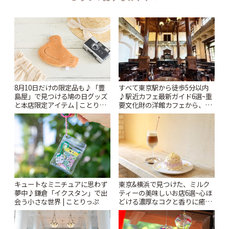
すべて東京駅から徒歩5分以内
8月10日だけの限定品も♪「豊
♪駅近カフェ最新ガイド6選~重
島屋」で見つける鳩の日グッズ
要文化財の洋館カフェから、改
と本店限定アイテム | ことりっ
札すぐのレトロ喫茶まで~ | こと
ぷ
りっぷ
キュートなミニチュアに思わず
東京&横浜で見つけた、ミルク
夢中♪鎌倉「イクスタン」で出
ティーの美味しいお店6選~心ほ
会う小さな世界 | ことりっぷ
どける濃厚なコクと香りに癒や
されるティータイム~ | ことりっ
ぷ