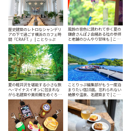
風鈴の音色に誘われて歩く夏の
歴史建築のレトロなシャンデリ
鎌倉さんぽ♪由緒ある社の参拝
アの下で過ごす横浜のカフェ時
と老舗のひんやり甘味も | こと
間「CRAFT. 」 | ことりっぷ
りっぷ
夏の軽井沢を堪能する小さな旅
ことりっぷ編集部がもう一度泊
へ~マイナスイオンに包まれな
まりたい宿10選。忘れられない
がら名建築や美術館をめぐろう
絶景や温泉、名建築まで | こと
~ | ことりっぷ
りっぷ