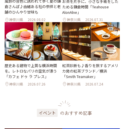
風鈴の音色に誘われて歩く夏の鎌
お茶を片手に、小さな手紙をした
倉さんぽ♪由緒ある社の参拝と老
ためる鎌倉時間「Teahouse
舗のひんやり甘味も
AlonAlne」
神奈川県
2026.08.02
神奈川県
2026.07.31
歴史ある建物で上質な横浜時間
紅茶診断も♪香りを旅するアメリ
を。レトロなパリの空気が漂う
カ発の紅茶ブランド／横浜
「カフェ ドゥ ラ プレス」
「Smith Teamaker」
神奈川県
2026.07.26
神奈川県
2026.07.24
のおすすめ記事
イベント