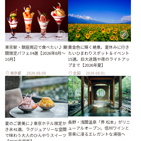
東京駅・銀座周辺で食べたい♪ 期
黄金色に輝く絶景。夏休みに行き
間限定パフェ34選【2026年8月～
たいひまわりスポット＆イベント
10月】
15選。巨大迷路や夜のライトアッ
プまで【2026年夏】
東京都
2026.08.08
全国
2026.08.01
長野・浅間温泉「界 松本」がリニ
夏のご褒美に♪東京ホテル限定か
ューアルオープン。信州ワインと
き氷41選。ラグジュアリーな空間
音楽に浸るエレガントな湯宿へ
で味わう大人のひんやりスイーツ