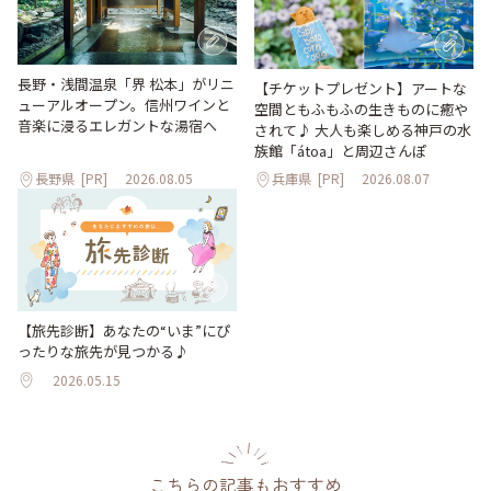
長野・浅間温泉「界 松本」がリニ
【チケットプレゼント】アートな
ューアルオープン。信州ワインと
空間ともふもふの生きものに癒や
音楽に浸るエレガントな湯宿へ
されて♪ 大人も楽しめる神戸の水
族館「átoa」と周辺さんぽ
長野県
[PR]
2026.08.05
兵庫県
[PR]
2026.08.07
【旅先診断】あなたの“いま”にぴ
ったりな旅先が見つかる♪
2026.05.15
こちらの記事もおすすめ