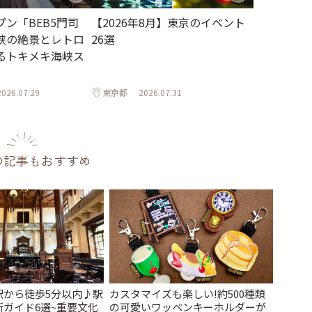
【2026年8月】東京のイベント
ン「BEB5門司
26選
峡の絶景とレトロ
るトキメキ海峡ス
2026.07.29
東京都
2026.07.31
の記事もおすすめ
駅から徒歩5分以内♪駅
カスタマイズも楽しい!約500種類
ガイド6選~重要文化
の可愛いワッペンキーホルダーが