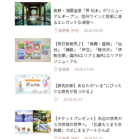
長野・浅間温泉「界 松本」がリニュー
アルオープン。信州ワインと音楽に浸
るエレガントな湯宿へ
長野県
[PR]
2026.08.05
【改訂版発売♪】「角館・盛岡」「仙
台」「鎌倉」「伊豆」「軽井沢」「伊
勢志摩」国内6エリアと海外1エリアが
リニューアル
宮城県
2026.07.09
【旅先診断】あなたの“いま”にぴった
りな旅先が見つかる♪
2026.05.15
【チケットプレゼント】水辺の世界か
ら浮世絵の世界へ。「広島もとまち水
族館」ではじまるアートさんぽ
広島県
[PR]
2026.07.31