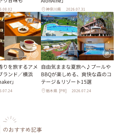
AlonAlne」
6.08.02
神奈川県
2026.07.31
香りを旅するアメ
自由気ままな夏旅へ♪プールや
ブランド／横浜
BBQが楽しめる、爽快な森のコ
maker」
テージ＆リゾート15選
6.07.24
栃木県
[PR]
2026.07.24
のおすすめ記事