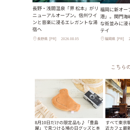
長野・浅間温泉「界 松本」がリ
福岡に新オープ
ニューアルオープン。信州ワイ
港」。関門海
ンと音楽に浸るエレガントな湯
な街並みに浸
宿へ
テイ
長野県
[PR]
2026.08.05
福岡県
[PR]
こちら
8月10日だけの限定品も♪「豊島
すべて東京
屋」で見つける鳩の日グッズと本
近カフェ最新