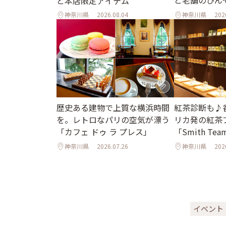
と本店限定アイテム
神奈川県
2026.08.04
神奈川県
202
歴史ある建物で上質な横浜時間
紅茶診断も♪
を。レトロなパリの空気が漂う
リカ発の紅茶
「カフェ ドゥ ラ プレス」
「Smith Tea
神奈川県
2026.07.26
神奈川県
202
イベント