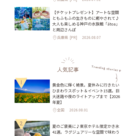
【チケットプレゼント】アートな空間
ともふもふの生きものに癒やされて♪
大人も楽しめる神戸の水族館「átoa」
と周辺さんぽ
兵庫県
[PR]
2026.08.07
人気記事
1
黄金色に輝く絶景。夏休みに行きたい
ひまわりスポット＆イベント15選。巨
大迷路や夜のライトアップまで【2026
年夏】
全国
2026.08.01
2
夏のご褒美に♪東京ホテル限定かき氷
41選。ラグジュアリーな空間で味わう