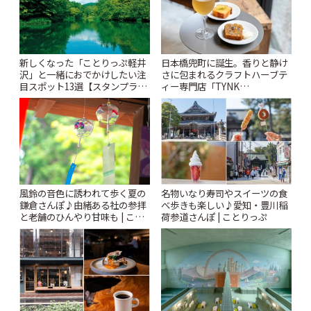
新しくなった「ことりっぷ軽井
日本橋兜町に誕生。香りと静け
沢」と一緒におでかけしたい注
さに包まれるクラフトハーブテ
目スポット13選【スタンプラリ
ィー専門店「TYNK
ー開催中】 | ことりっぷ
Kabutocho」 | ことりっぷ
風鈴の音色に誘われて歩く夏の
名物いなり寿司やスイーツの食
鎌倉さんぽ♪由緒ある社の参拝
べ歩きも楽しい♪愛知・豊川稲
と老舗のひんやり甘味も | こと
荷参道さんぽ | ことりっぷ
りっぷ