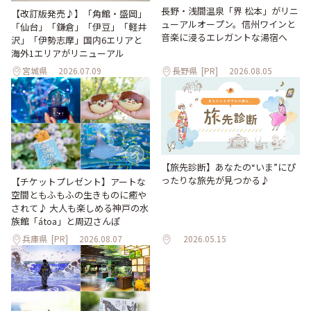
長野・浅間温泉「界 松本」がリニ
【改訂版発売♪】「角館・盛岡」
ューアルオープン。信州ワインと
「仙台」「鎌倉」「伊豆」「軽井
音楽に浸るエレガントな湯宿へ
沢」「伊勢志摩」国内6エリアと
海外1エリアがリニューアル
宮城県
2026.07.09
長野県
[PR]
2026.08.05
【旅先診断】あなたの“いま”にぴ
ったりな旅先が見つかる♪
【チケットプレゼント】アートな
空間ともふもふの生きものに癒や
されて♪ 大人も楽しめる神戸の水
族館「átoa」と周辺さんぽ
兵庫県
[PR]
2026.08.07
2026.05.15