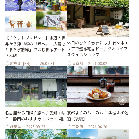
【チケットプレゼント】水辺の世
休日のひとり散歩にも♪ 代々木エ
界から浮世絵の世界へ。「広島も
リアで巡る絶品ドーナツ＆ライフ
とまち水族館」ではじまるアート
スタイルショップ
さんぽ
広島県
[PR]
2026.07.31
東京都
2026.08.02
名古屋から日帰り旅へ♪愛知・岐
京都よりみちこみち 二条城＆御池
阜・静岡のおすすめスポット6選
通【後編】
岐阜県
2025.09.23
京都府
2026.06.20