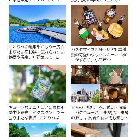
札すぐのレトロ喫茶まで~ | こと
ぷ
りっぷ
ことりっぷ編集部がもう一度泊
カスタマイズも楽しい!約500種
まりたい宿10選。忘れられない
類の可愛いワッペンキーホルダ
絶景や温泉、名建築まで | こと
ーがずらり。小平市
りっぷ
「Kimamaya T&K」 | ことりっ
ぷ
キュートなミニチュアに思わず
大人の工場見学へ、愛知・岡崎
夢中♪鎌倉「イクスタン」で出
「カクキュー八丁味噌(八丁味噌
会う小さな世界 | ことりっぷ
の郷)」。試食や買い物も楽しみ
♪ | ことりっぷ