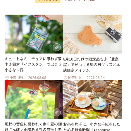
キュートなミニチュアに思わず夢
8月10日だけの限定品も♪「豊島
中♪鎌倉「イクスタン」で出会う
屋」で見つける鳩の日グッズと本
小さな世界
店限定アイテム
神奈川県
2026.08.08
神奈川県
2026.08.04
風鈴の音色に誘われて歩く夏の鎌
お茶を片手に、小さな手紙をした
倉さんぽ♪由緒ある社の参拝と老
ためる鎌倉時間「Teahouse