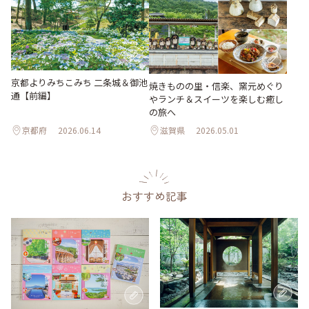
京都よりみちこみち 二条城＆御池
焼きものの里・信楽、窯元めぐり
通【前編】
やランチ＆スイーツを楽しむ癒し
の旅へ
京都府
2026.06.14
滋賀県
2026.05.01
おすすめ記事