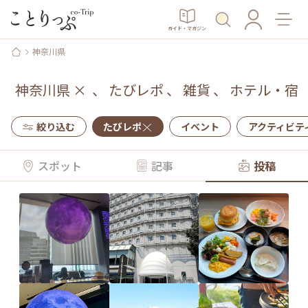
ガイド・マガジン
神奈川県
神奈川県
×
、
たびレポ
、
雑貨
、
ホテル・宿
絞り込む
たびレポ
イベント
アクティビテ
スポット
記事
投稿