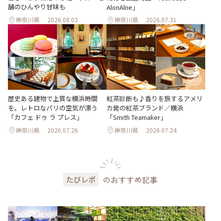
舗のひんやり甘味も
AlonAlne」
神奈川県
2026.08.02
神奈川県
2026.07.31
歴史ある建物で上質な横浜時間
紅茶診断も♪香りを旅するアメリ
を。レトロなパリの空気が漂う
カ発の紅茶ブランド／横浜
「カフェ ドゥ ラ プレス」
「Smith Teamaker」
神奈川県
2026.07.26
神奈川県
2026.07.24
のおすすめ記事
たびレポ