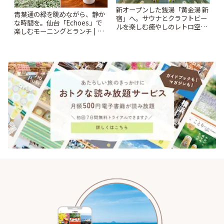
新オープンした銭湯「黄金湯 新
青葉通の緑を眺めながら、静か
宿」へ。サウナとクラフトビー
な時間を。仙台「Echoes」で
ルを楽しむ癒やしのレトロ空間
楽しむモーニングとランチ | こ
| ことりっぷ
とりっぷ