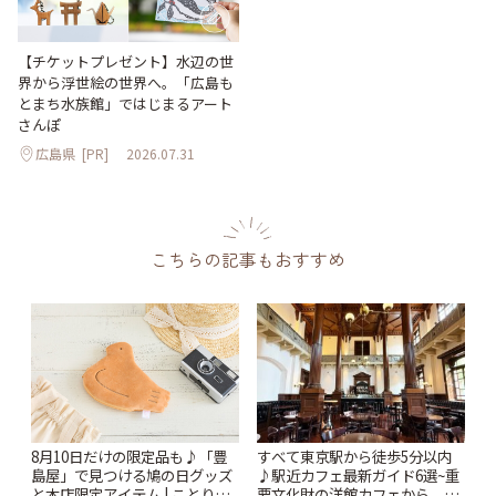
【チケットプレゼント】水辺の世
界から浮世絵の世界へ。「広島も
とまち水族館」ではじまるアート
さんぽ
広島県
[PR]
2026.07.31
こちらの記事もおすすめ
すべて東京駅から徒歩5分以内
8月10日だけの限定品も♪「豊
♪駅近カフェ最新ガイド6選~重
島屋」で見つける鳩の日グッズ
要文化財の洋館カフェから、改
と本店限定アイテム | ことりっ