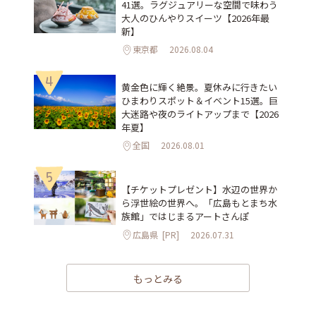
41選。ラグジュアリーな空間で味わう
大人のひんやりスイーツ【2026年最
新】
東京都
2026.08.04
4
黄金色に輝く絶景。夏休みに行きたい
ひまわりスポット＆イベント15選。巨
大迷路や夜のライトアップまで【2026
年夏】
全国
2026.08.01
5
【チケットプレゼント】水辺の世界か
ら浮世絵の世界へ。「広島もとまち水
族館」ではじまるアートさんぽ
広島県
[PR]
2026.07.31
もっとみる