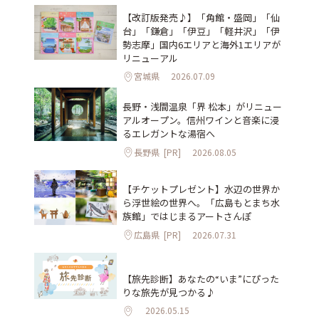
【改訂版発売♪】「角館・盛岡」「仙
台」「鎌倉」「伊豆」「軽井沢」「伊
勢志摩」国内6エリアと海外1エリアが
リニューアル
宮城県
2026.07.09
長野・浅間温泉「界 松本」がリニュー
アルオープン。信州ワインと音楽に浸
るエレガントな湯宿へ
長野県
[PR]
2026.08.05
【チケットプレゼント】水辺の世界か
ら浮世絵の世界へ。「広島もとまち水
族館」ではじまるアートさんぽ
広島県
[PR]
2026.07.31
【旅先診断】あなたの“いま”にぴった
りな旅先が見つかる♪
2026.05.15