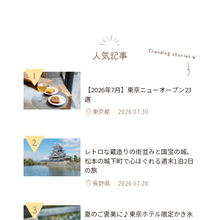
人気記事
1
【2026年7月】東京ニューオープン23
選
東京都
2026.07.30
2
レトロな蔵造りの街並みと国宝の城。
松本の城下町で心ほぐれる週末1泊2日
の旅
長野県
2026.07.28
3
夏のご褒美に♪東京ホテル限定かき氷