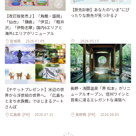
【旅先診断】あなたの“いま”にぴ
ったりな旅先が見つかる♪
【改訂版発売♪】「角館・盛岡」
「仙台」「鎌倉」「伊豆」「軽井
沢」「伊勢志摩」国内6エリアと
海外1エリアがリニューアル
宮城県
2026.07.09
2026.05.15
長野・浅間温泉「界 松本」がリニ
【チケットプレゼント】水辺の世
ューアルオープン。信州ワインと
界から浮世絵の世界へ。「広島も
音楽に浸るエレガントな湯宿へ
とまち水族館」ではじまるアート
さんぽ
広島県
[PR]
2026.07.31
長野県
[PR]
2026.08.05