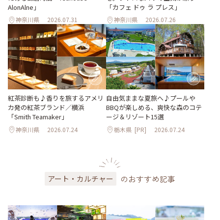
AlonAlne」
「カフェ ドゥ ラ プレス」
神奈川県
2026.07.31
神奈川県
2026.07.26
紅茶診断も♪香りを旅するアメリ
自由気ままな夏旅へ♪プールや
カ発の紅茶ブランド／横浜
BBQが楽しめる、爽快な森のコテ
「Smith Teamaker」
ージ＆リゾート15選
神奈川県
2026.07.24
栃木県
[PR]
2026.07.24
のおすすめ記事
アート・カルチャー