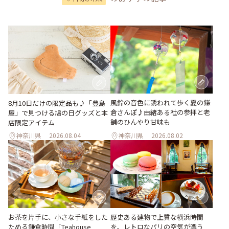
風鈴の音色に誘われて歩く夏の鎌
8月10日だけの限定品も♪「豊島
倉さんぽ♪由緒ある社の参拝と老
屋」で見つける鳩の日グッズと本
舗のひんやり甘味も
店限定アイテム
神奈川県
2026.08.04
神奈川県
2026.08.02
お茶を片手に、小さな手紙をした
歴史ある建物で上質な横浜時間
ためる鎌倉時間「Teahouse
を。レトロなパリの空気が漂う