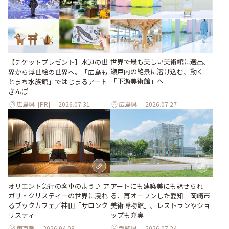
世界で最も美しい美術館に選出。
【チケットプレゼント】水辺の世
瀬戸内の絶景に溶け込む、動く
界から浮世絵の世界へ。「広島も
「下瀬美術館」へ
とまち水族館」ではじまるアート
さんぽ
広島県
[PR]
2026.07.31
広島県
2026.07.27
オリエント急行の客車のよう♪ ア
アートにも建築美にも魅せられ
ガサ・クリスティーの世界に浸れ
る、再オープンした愛知「岡崎市
るブックカフェ／神田「サロンク
美術博物館」。レストランやショ
リスティ」
ップも充実
東京都
2026.04.08
愛知県
2026.07.24