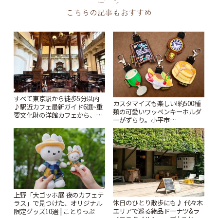
こちらの記事もおすすめ
すべて東京駅から徒歩5分以内
カスタマイズも楽しい!約500種
♪駅近カフェ最新ガイド6選~重
類の可愛いワッペンキーホルダ
要文化財の洋館カフェから、改
ーがずらり。小平市
札すぐのレトロ喫茶まで~ | こと
「Kimamaya T&K」 | ことりっ
りっぷ
ぷ
上野「大ゴッホ展 夜のカフェテ
休日のひとり散歩にも♪ 代々木
ラス」で見つけた、オリジナル
エリアで巡る絶品ドーナツ&ラ
限定グッズ10選 | ことりっぷ