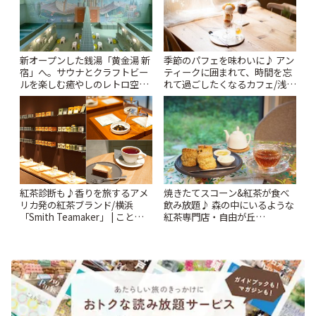
新オープンした銭湯「黄金湯 新
季節のパフェを味わいに♪ アン
宿」へ。サウナとクラフトビー
ティークに囲まれて、時間を忘
ルを楽しむ癒やしのレトロ空間
れて過ごしたくなるカフェ/浅草
| ことりっぷ
「annorum cafe」 | ことりっぷ
紅茶診断も♪香りを旅するアメ
焼きたてスコーン&紅茶が食べ
リカ発の紅茶ブランド/横浜
飲み放題♪ 森の中にいるような
「Smith Teamaker」 | ことりっ
紅茶専門店・自由が丘
ぷ
「YOTSUBA TEA」でのんびり
時間 | ことりっぷ