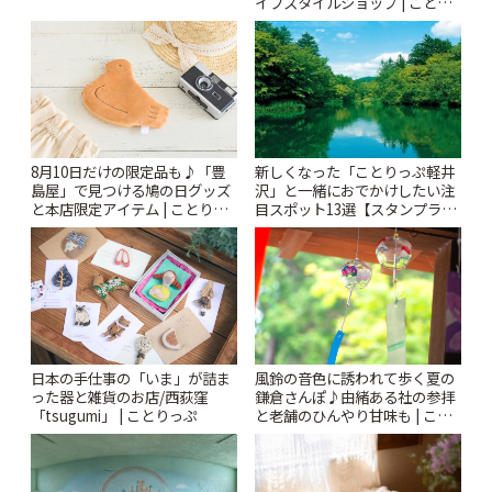
イフスタイルショップ | ことり
っぷ
新しくなった「ことりっぷ軽井
8月10日だけの限定品も♪「豊
沢」と一緒におでかけしたい注
島屋」で見つける鳩の日グッズ
目スポット13選【スタンプラリ
と本店限定アイテム | ことりっ
ー開催中】 | ことりっぷ
ぷ
風鈴の音色に誘われて歩く夏の
日本の手仕事の「いま」が詰ま
鎌倉さんぽ♪由緒ある社の参拝
った器と雑貨のお店/西荻窪
と老舗のひんやり甘味も | こと
「tsugumi」 | ことりっぷ
りっぷ