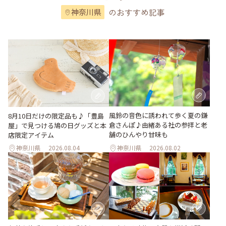
のおすすめ記事
神奈川県
風鈴の音色に誘われて歩く夏の鎌
8月10日だけの限定品も♪「豊島
倉さんぽ♪由緒ある社の参拝と老
屋」で見つける鳩の日グッズと本
舗のひんやり甘味も
店限定アイテム
神奈川県
2026.08.04
神奈川県
2026.08.02