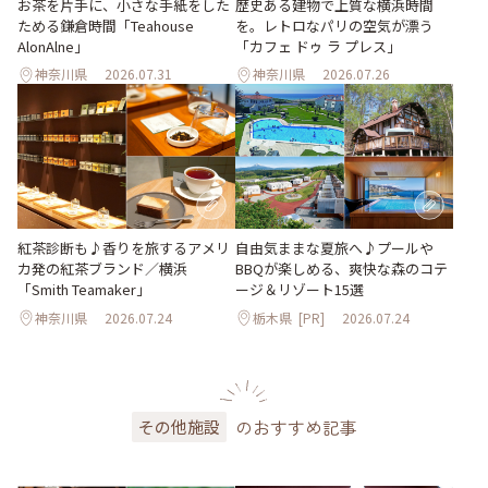
お茶を片手に、小さな手紙をした
歴史ある建物で上質な横浜時間
ためる鎌倉時間「Teahouse
を。レトロなパリの空気が漂う
AlonAlne」
「カフェ ドゥ ラ プレス」
神奈川県
2026.07.31
神奈川県
2026.07.26
紅茶診断も♪香りを旅するアメリ
自由気ままな夏旅へ♪プールや
カ発の紅茶ブランド／横浜
BBQが楽しめる、爽快な森のコテ
「Smith Teamaker」
ージ＆リゾート15選
神奈川県
2026.07.24
栃木県
[PR]
2026.07.24
のおすすめ記事
その他施設