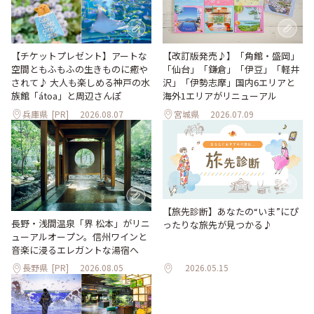
【改訂版発売♪】「角館・盛岡」
【チケットプレゼント】アートな
「仙台」「鎌倉」「伊豆」「軽井
空間ともふもふの生きものに癒や
沢」「伊勢志摩」国内6エリアと
されて♪ 大人も楽しめる神戸の水
海外1エリアがリニューアル
族館「átoa」と周辺さんぽ
兵庫県
[PR]
2026.08.07
宮城県
2026.07.09
【旅先診断】あなたの“いま”にぴ
長野・浅間温泉「界 松本」がリニ
ったりな旅先が見つかる♪
ューアルオープン。信州ワインと
音楽に浸るエレガントな湯宿へ
長野県
[PR]
2026.08.05
2026.05.15