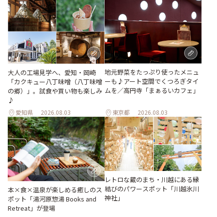
地元野菜をたっぷり使ったメニュ
大人の工場見学へ、愛知・岡崎
ーも♪アート空間でくつろぎタイ
「カクキュー八丁味噌（八丁味噌
ムを／高円寺「まぁるいカフェ」
の郷）」。試食や買い物も楽しみ
♪
愛知県
2026.08.03
東京都
2026.08.03
レトロな蔵のまち・川越にある縁
結びのパワースポット「川越氷川
本×食×温泉が楽しめる癒しのス
神社」
ポット「湯河原惣湯 Books and
Retreat」が登場