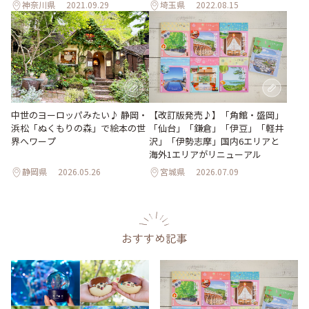
神奈川県
2021.09.29
埼玉県
2022.08.15
【改訂版発売♪】「角館・盛岡」
中世のヨーロッパみたい♪ 静岡・
「仙台」「鎌倉」「伊豆」「軽井
浜松「ぬくもりの森」で絵本の世
沢」「伊勢志摩」国内6エリアと
界へワープ
海外1エリアがリニューアル
静岡県
2026.05.26
宮城県
2026.07.09
おすすめ記事