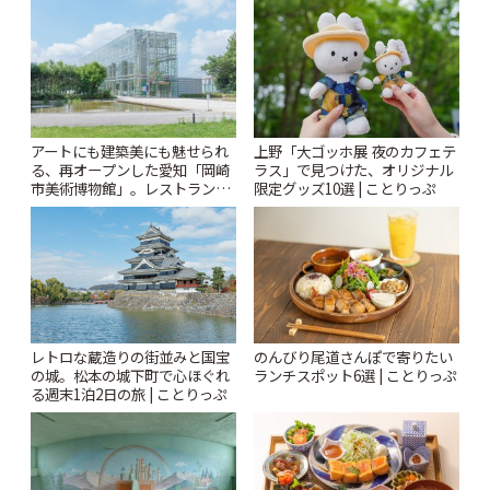
とりっぷ
りっぷ
アートにも建築美にも魅せられ
上野「大ゴッホ展 夜のカフェテ
る、再オープンした愛知「岡崎
ラス」で見つけた、オリジナル
市美術博物館」。レストランや
限定グッズ10選 | ことりっぷ
ショップも充実 | ことりっぷ
レトロな蔵造りの街並みと国宝
のんびり尾道さんぽで寄りたい
の城。松本の城下町で心ほぐれ
ランチスポット6選 | ことりっぷ
る週末1泊2日の旅 | ことりっぷ