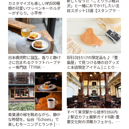
新しくなった「ことりっぷ軽井
カスタマイズも楽しい!約500種
沢」と一緒におでかけしたい注
類の可愛いワッペンキーホルダ
目スポット13選【スタンプラリ
ーがずらり。小平市
ー開催中】 | ことりっぷ
「Kimamaya T&K」 | ことりっ
ぷ
日本橋兜町に誕生。香りと静け
8月10日だけの限定品も♪「豊
さに包まれるクラフトハーブテ
島屋」で見つける鳩の日グッズ
ィー専門店「TYNK
と本店限定アイテム | ことりっ
Kabutocho」 | ことりっぷ
ぷ
すべて東京駅から徒歩5分以内
青葉通の緑を眺めながら、静か
♪駅近カフェ最新ガイド6選~重
な時間を。仙台「Echoes」で
要文化財の洋館カフェから、改
楽しむモーニングとランチ | こ
札すぐのレトロ喫茶まで~ | こと