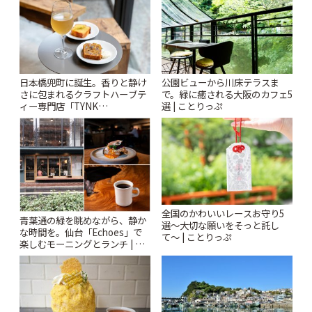
日本橋兜町に誕生。香りと静け
公園ビューから川床テラスま
さに包まれるクラフトハーブテ
で。緑に癒される大阪のカフェ5
ィー専門店「TYNK
選 | ことりっぷ
Kabutocho」 | ことりっぷ
全国のかわいいレースお守り5
青葉通の緑を眺めながら、静か
選〜大切な願いをそっと託し
な時間を。仙台「Echoes」で
て〜 | ことりっぷ
楽しむモーニングとランチ | こ
とりっぷ