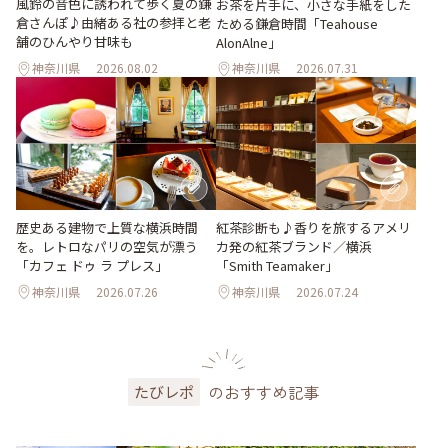
風鈴の音色に誘われて歩く夏の鎌
お茶を片手に、小さな手紙をした
倉さんぽ♪由緒ある社の参拝と老
ためる鎌倉時間「Teahouse
舗のひんやり甘味も
AlonAlne」
神奈川県
2026.08.02
神奈川県
2026.07.31
歴史ある建物で上質な横浜時間
紅茶診断も♪香りを旅するアメリ
を。レトロなパリの空気が漂う
カ発の紅茶ブランド／横浜
「カフェ ドゥ ラ プレス」
「Smith Teamaker」
神奈川県
2026.07.26
神奈川県
2026.07.24
のおすすめ記事
たびレポ