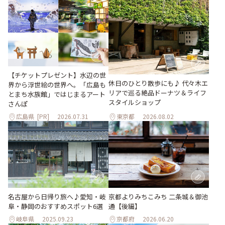
【チケットプレゼント】水辺の世
休日のひとり散歩にも♪ 代々木エ
界から浮世絵の世界へ。「広島も
リアで巡る絶品ドーナツ＆ライフ
とまち水族館」ではじまるアート
スタイルショップ
さんぽ
広島県
[PR]
2026.07.31
東京都
2026.08.02
名古屋から日帰り旅へ♪愛知・岐
京都よりみちこみち 二条城＆御池
阜・静岡のおすすめスポット6選
通【後編】
岐阜県
2025.09.23
京都府
2026.06.20