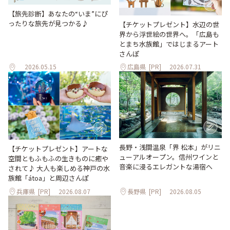
【旅先診断】あなたの“いま”にぴ
ったりな旅先が見つかる♪
【チケットプレゼント】水辺の世
界から浮世絵の世界へ。「広島も
とまち水族館」ではじまるアート
さんぽ
2026.05.15
広島県
[PR]
2026.07.31
長野・浅間温泉「界 松本」がリニ
【チケットプレゼント】アートな
ューアルオープン。信州ワインと
空間ともふもふの生きものに癒や
音楽に浸るエレガントな湯宿へ
されて♪ 大人も楽しめる神戸の水
族館「átoa」と周辺さんぽ
兵庫県
[PR]
2026.08.07
長野県
[PR]
2026.08.05