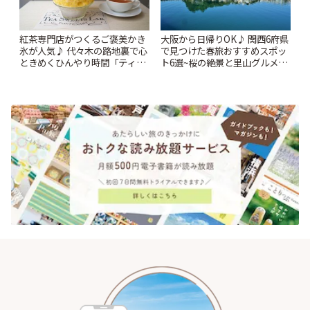
紅茶専門店がつくるご褒美かき
大阪から日帰りOK♪ 関西6府県
氷が人気♪ 代々木の路地裏で心
で見つけた春旅おすすめスポッ
ときめくひんやり時間「ティー
ト6選~桜の絶景と里山グルメや
スイーツ ラボ コンテナート」 |
秘密にしたい穴場まで~ | ことり
ことりっぷ
っぷ