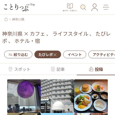
ガイド・マガジン
神奈川県
神奈川県
×
カフェ
、
ライフスタイル
、
たびレ
ポ
、
ホテル・宿
絞り込む
たびレポ
イベント
アクティビテ
スポット
記事
投稿