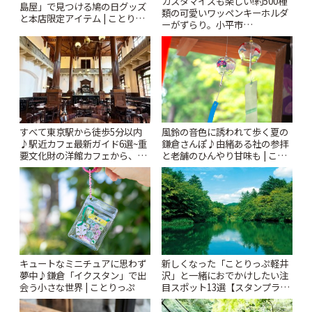
カスタマイズも楽しい!約500種
島屋」で見つける鳩の日グッズ
類の可愛いワッペンキーホルダ
と本店限定アイテム | ことりっ
ーがずらり。小平市
ぷ
「Kimamaya T&K」 | ことりっ
ぷ
風鈴の音色に誘われて歩く夏の
すべて東京駅から徒歩5分以内
鎌倉さんぽ♪由緒ある社の参拝
♪駅近カフェ最新ガイド6選~重
と老舗のひんやり甘味も | こと
要文化財の洋館カフェから、改
りっぷ
札すぐのレトロ喫茶まで~ | こと
りっぷ
キュートなミニチュアに思わず
新しくなった「ことりっぷ軽井
夢中♪鎌倉「イクスタン」で出
沢」と一緒におでかけしたい注
会う小さな世界 | ことりっぷ
目スポット13選【スタンプラリ
ー開催中】 | ことりっぷ