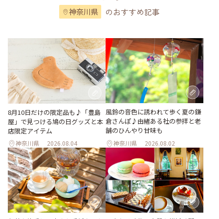
のおすすめ記事
神奈川県
風鈴の音色に誘われて歩く夏の鎌
8月10日だけの限定品も♪「豊島
倉さんぽ♪由緒ある社の参拝と老
屋」で見つける鳩の日グッズと本
舗のひんやり甘味も
店限定アイテム
神奈川県
2026.08.04
神奈川県
2026.08.02