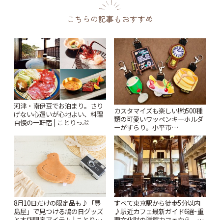
こちらの記事もおすすめ
河津・南伊豆でお泊まり。さり
カスタマイズも楽しい!約500種
げない心遣いが心地よい、料理
類の可愛いワッペンキーホルダ
自慢の一軒宿 | ことりっぷ
ーがずらり。小平市
「Kimamaya T&K」 | ことりっ
ぷ
すべて東京駅から徒歩5分以内
8月10日だけの限定品も♪「豊
♪駅近カフェ最新ガイド6選~重
島屋」で見つける鳩の日グッズ
要文化財の洋館カフェから、改
と本店限定アイテム | ことりっ