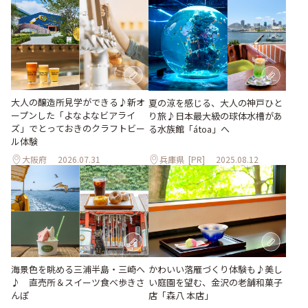
大人の醸造所見学ができる♪新オ
夏の涼を感じる、大人の神戸ひと
ープンした「よなよなビアライ
り旅♪日本最大級の球体水槽があ
ズ」でとっておきのクラフトビー
る水族館「átoa」へ
ル体験
大阪府
2026.07.31
兵庫県
[PR]
2025.08.12
海景色を眺める三浦半島・三崎へ
かわいい落雁づくり体験も♪美し
♪ 直売所＆スイーツ食べ歩きさ
い庭園を望む、金沢の老舗和菓子
んぽ
店「森八 本店」