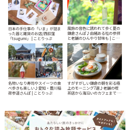
風鈴の音色に誘われて歩く夏の
日本の手仕事の「いま」が詰ま
鎌倉さんぽ♪由緒ある社の参拝
った器と雑貨のお店/西荻窪
と老舗のひんやり甘味も | こと
「tsugumi」 | ことりっぷ
りっぷ
名物いなり寿司やスイーツの食
すがすがしい鎌倉の朝を彩る極
べ歩きも楽しい♪愛知・豊川稲
上のモーニング7選♪老舗の喫
荷参道さんぽ | ことりっぷ
茶店から海沿いのカフェまで |
ことりっぷ