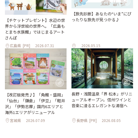
【旅先診断】あなたの“いま”にぴ
ったりな旅先が見つかる♪
【チケットプレゼント】水辺の世
界から浮世絵の世界へ。「広島も
とまち水族館」ではじまるアート
さんぽ
広島県
[PR]
2026.07.31
2026.05.15
長野・浅間温泉「界 松本」がリニ
【改訂版発売♪】「角館・盛岡」
ューアルオープン。信州ワインと
「仙台」「鎌倉」「伊豆」「軽井
音楽に浸るエレガントな湯宿へ
沢」「伊勢志摩」国内6エリアと
海外1エリアがリニューアル
宮城県
2026.07.09
長野県
[PR]
2026.08.05