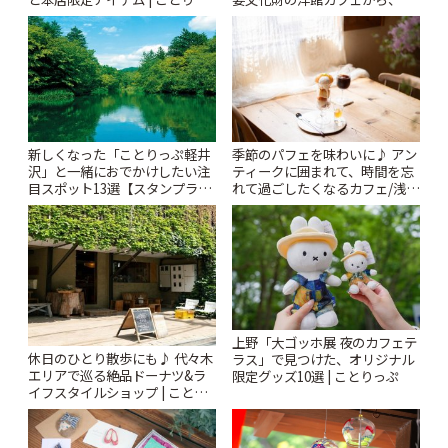
札すぐのレトロ喫茶まで~ | こと
ぷ
りっぷ
新しくなった「ことりっぷ軽井
季節のパフェを味わいに♪ アン
沢」と一緒におでかけしたい注
ティークに囲まれて、時間を忘
目スポット13選【スタンプラリ
れて過ごしたくなるカフェ/浅草
ー開催中】 | ことりっぷ
「annorum cafe」 | ことりっぷ
上野「大ゴッホ展 夜のカフェテ
休日のひとり散歩にも♪ 代々木
ラス」で見つけた、オリジナル
エリアで巡る絶品ドーナツ&ラ
限定グッズ10選 | ことりっぷ
イフスタイルショップ | ことり
っぷ