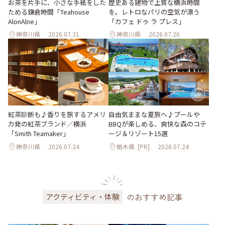
お茶を片手に、小さな手紙をした
歴史ある建物で上質な横浜時間
ためる鎌倉時間「Teahouse
を。レトロなパリの空気が漂う
AlonAlne」
「カフェ ドゥ ラ プレス」
神奈川県
2026.07.31
神奈川県
2026.07.26
紅茶診断も♪香りを旅するアメリ
自由気ままな夏旅へ♪プールや
カ発の紅茶ブランド／横浜
BBQが楽しめる、爽快な森のコテ
「Smith Teamaker」
ージ＆リゾート15選
神奈川県
2026.07.24
栃木県
[PR]
2026.07.24
のおすすめ記事
アクティビティ・体験