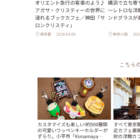
オリエント急行の客車のよう♪
横浜で立ち寄
アガサ・クリスティーの世界に
～レトロな洋
浸れるブックカフェ／神田「サ
ンドグラスが
ロンクリスティ」
東京都
2026.04.08
神奈川県
202
こちら
カスタマイズも楽しい!約500種類
すべて東京
の可愛いワッペンキーホルダーが
近カフェ最新
ずらり。小平市「Kimamaya
財の洋館カ