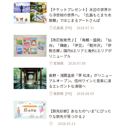
【チケットプレゼント】水辺の世界か
ら浮世絵の世界へ。「広島もとまち水
族館」ではじまるアートさんぽ
広島県
[PR]
2026.07.31
【改訂版発売♪】「角館・盛岡」「仙
台」「鎌倉」「伊豆」「軽井沢」「伊
勢志摩」国内6エリアと海外1エリアが
リニューアル
宮城県
2026.07.09
長野・浅間温泉「界 松本」がリニュー
アルオープン。信州ワインと音楽に浸
るエレガントな湯宿へ
長野県
[PR]
2026.08.05
【旅先診断】あなたの“いま”にぴった
りな旅先が見つかる♪
2026.05.15