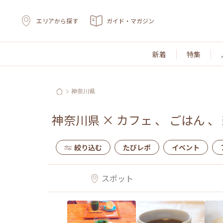
エリアから探す
ガイド・マガジン
新着
特集
神奈川県
神奈川県
×
カフェ
、
ごはん
、
絞り込む
たびレポ
イベント
スポット