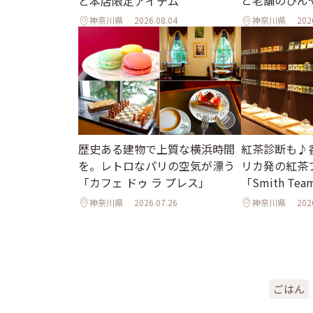
と本店限定アイテム
神奈川県
2026.08.04
神奈川県
202
歴史ある建物で上質な横浜時間
紅茶診断も♪
を。レトロなパリの空気が漂う
リカ発の紅茶
「カフェ ドゥ ラ プレス」
「Smith Tea
神奈川県
2026.07.26
神奈川県
202
ごはん