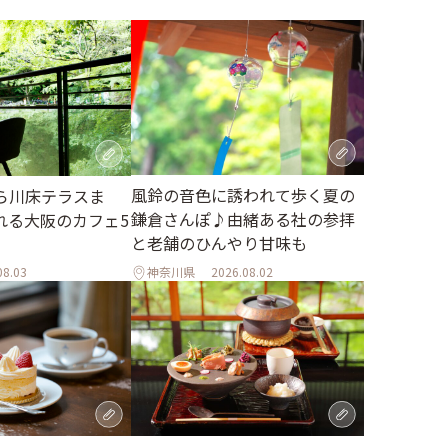
風鈴の音色に誘われて歩く夏の
ら川床テラスま
鎌倉さんぽ♪由緒ある社の参拝
れる大阪のカフェ5
と老舗のひんやり甘味も
08.03
神奈川県
2026.08.02