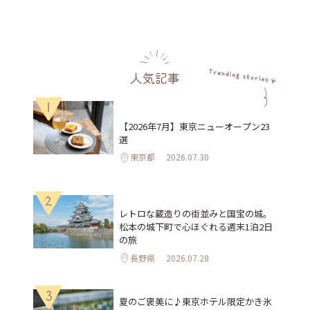
人気記事
1
【2026年7月】東京ニューオープン23
選
東京都
2026.07.30
2
レトロな蔵造りの街並みと国宝の城。
松本の城下町で心ほぐれる週末1泊2日
の旅
長野県
2026.07.28
3
夏のご褒美に♪東京ホテル限定かき氷