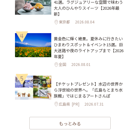
41選。ラグジュアリーな空間で味わう
大人のひんやりスイーツ【2026年最
新】
東京都
2026.08.04
4
黄金色に輝く絶景。夏休みに行きたい
ひまわりスポット＆イベント15選。巨
大迷路や夜のライトアップまで【2026
年夏】
全国
2026.08.01
5
【チケットプレゼント】水辺の世界か
ら浮世絵の世界へ。「広島もとまち水
族館」ではじまるアートさんぽ
広島県
[PR]
2026.07.31
もっとみる