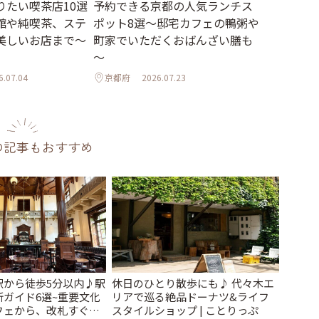
りたい喫茶店10選
予約できる京都の人気ランチス
館や純喫茶、ステ
ポット8選～邸宅カフェの鴨粥や
美しいお店まで～
町家でいただくおばんざい膳も
～
6.07.04
京都府
2026.07.23
の記事もおすすめ
駅から徒歩5分以内♪駅
休日のひとり散歩にも♪ 代々木エ
ガイド6選~重要文化
リアで巡る絶品ドーナツ&ライフ
フェから、改札すぐの
スタイルショップ | ことりっぷ