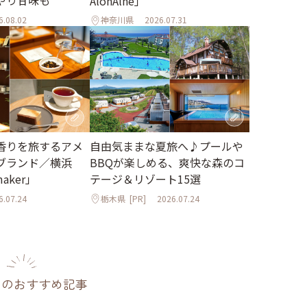
AlonAlne」
6.08.02
神奈川県
2026.07.31
香りを旅するアメ
自由気ままな夏旅へ♪プールや
ブランド／横浜
BBQが楽しめる、爽快な森のコ
maker」
テージ＆リゾート15選
6.07.24
栃木県
[PR]
2026.07.24
のおすすめ記事