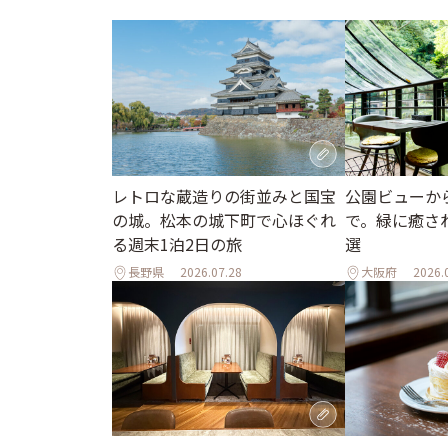
レトロな蔵造りの街並みと国宝
公園ビューか
の城。松本の城下町で心ほぐれ
で。緑に癒さ
る週末1泊2日の旅
選
長野県
2026.07.28
大阪府
2026.