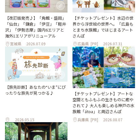
【改訂版発売♪】「角館・盛岡」
【チケットプレゼント】水辺の世
「仙台」「鎌倉」「伊豆」「軽井
界から浮世絵の世界へ。「広島も
沢」「伊勢志摩」国内6エリアと
とまち水族館」ではじまるアート
海外1エリアがリニューアル
さんぽ
宮城県
2026.07.09
広島県
[PR]
2026.07.31
【旅先診断】あなたの“いま”にぴ
ったりな旅先が見つかる♪
【チケットプレゼント】アートな
空間ともふもふの生きものに癒や
されて♪ 大人も楽しめる神戸の水
族館「átoa」と周辺さんぽ
2026.05.15
兵庫県
[PR]
2026.08.07