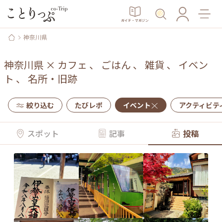
ガイド・マガジン
神奈川県
神奈川県
×
カフェ
、
ごはん
、
雑貨
、
イベン
ト
、
名所・旧跡
絞り込む
たびレポ
イベント
アクティビテ
スポット
記事
投稿