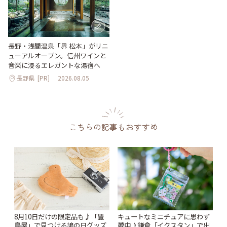
長野・浅間温泉「界 松本」がリニ
ューアルオープン。信州ワインと
音楽に浸るエレガントな湯宿へ
長野県
[PR]
2026.08.05
こちらの記事もおすすめ
キュートなミニチュアに思わず
8月10日だけの限定品も♪「豊
夢中♪鎌倉「イクスタン」で出
島屋」で見つける鳩の日グッズ