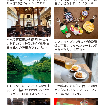
会う小さな世界 | ことりっぷ
と本店限定アイテム | ことりっ
ぷ
すべて東京駅から徒歩5分以内
カスタマイズも楽しい!約500種
♪駅近カフェ最新ガイド6選~重
類の可愛いワッペンキーホルダ
要文化財の洋館カフェから、改
ーがずらり。小平市
札すぐのレトロ喫茶まで~ | こと
「Kimamaya T&K」 | ことりっ
りっぷ
ぷ
新しくなった「ことりっぷ軽井
日本橋兜町に誕生。香りと静け
沢」と一緒におでかけしたい注
さに包まれるクラフトハーブテ
目スポット13選【スタンプラリ
ィー専門店「TYNK
ー開催中】 | ことりっぷ
Kabutocho」 | ことりっぷ