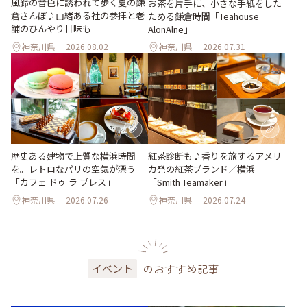
風鈴の音色に誘われて歩く夏の鎌
お茶を片手に、小さな手紙をした
倉さんぽ♪由緒ある社の参拝と老
ためる鎌倉時間「Teahouse
舗のひんやり甘味も
AlonAlne」
神奈川県
2026.08.02
神奈川県
2026.07.31
歴史ある建物で上質な横浜時間
紅茶診断も♪香りを旅するアメリ
を。レトロなパリの空気が漂う
カ発の紅茶ブランド／横浜
「カフェ ドゥ ラ プレス」
「Smith Teamaker」
神奈川県
2026.07.26
神奈川県
2026.07.24
のおすすめ記事
イベント