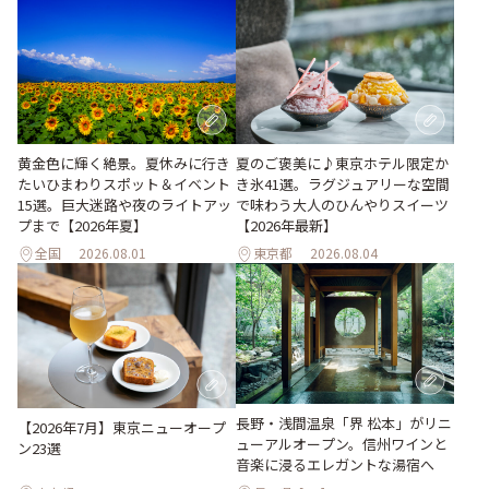
黄金色に輝く絶景。夏休みに行き
夏のご褒美に♪東京ホテル限定か
たいひまわりスポット＆イベント
き氷41選。ラグジュアリーな空間
15選。巨大迷路や夜のライトアッ
で味わう大人のひんやりスイーツ
プまで【2026年夏】
【2026年最新】
全国
2026.08.01
東京都
2026.08.04
長野・浅間温泉「界 松本」がリニ
【2026年7月】東京ニューオープ
ューアルオープン。信州ワインと
ン23選
音楽に浸るエレガントな湯宿へ