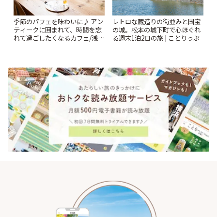
季節のパフェを味わいに♪ アン
レトロな蔵造りの街並みと国宝
ティークに囲まれて、時間を忘
の城。松本の城下町で心ほぐれ
れて過ごしたくなるカフェ/浅草
る週末1泊2日の旅 | ことりっぷ
「annorum cafe」 | ことりっぷ