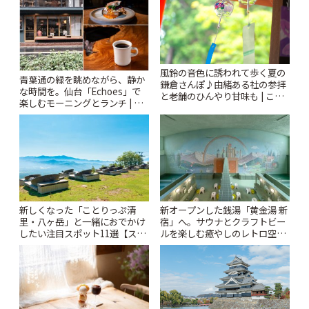
風鈴の音色に誘われて歩く夏の
青葉通の緑を眺めながら、静か
鎌倉さんぽ♪由緒ある社の参拝
な時間を。仙台「Echoes」で
と老舗のひんやり甘味も | こと
楽しむモーニングとランチ | こ
りっぷ
とりっぷ
新しくなった「ことりっぷ清
新オープンした銭湯「黄金湯 新
里・八ヶ岳」と一緒におでかけ
宿」へ。サウナとクラフトビー
したい注目スポット11選【スタ
ルを楽しむ癒やしのレトロ空間
ンプラリー開催中】 | ことりっ
| ことりっぷ
ぷ