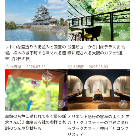
レトロな蔵造りの街並みと国宝の
公園ビューから川床テラスまで。
城。松本の城下町で心ほぐれる週
緑に癒される大阪のカフェ5選
末1泊2日の旅
長野県
2026.07.28
大阪府
2026.08.03
風鈴の音色に誘われて歩く夏の鎌
オリエント急行の客車のよう♪ ア
倉さんぽ♪由緒ある社の参拝と老
ガサ・クリスティーの世界に浸れ
舗のひんやり甘味も
るブックカフェ／神田「サロンク
リスティ」