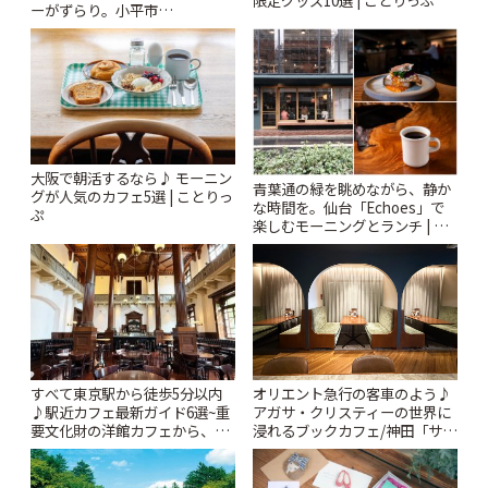
ーがずらり。小平市
「Kimamaya T&K」 | ことりっ
ぷ
大阪で朝活するなら♪ モーニン
青葉通の緑を眺めながら、静か
グが人気のカフェ5選 | ことりっ
な時間を。仙台「Echoes」で
ぷ
楽しむモーニングとランチ | こ
とりっぷ
すべて東京駅から徒歩5分以内
オリエント急行の客車のよう♪
♪駅近カフェ最新ガイド6選~重
アガサ・クリスティーの世界に
要文化財の洋館カフェから、改
浸れるブックカフェ/神田「サロ
札すぐのレトロ喫茶まで~ | こと
ンクリスティ」 | ことりっぷ
りっぷ