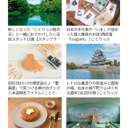
新しくなった「ことりっぷ軽井
日本の手仕事の「いま」が詰ま
沢」と一緒におでかけしたい注
った器と雑貨のお店/西荻窪
目スポット13選【スタンプラリ
「tsugumi」 | ことりっぷ
ー開催中】 | ことりっぷ
レトロな蔵造りの街並みと国宝
8月10日だけの限定品も♪「豊
の城。松本の城下町で心ほぐれ
島屋」で見つける鳩の日グッズ
る週末1泊2日の旅 | ことりっぷ
と本店限定アイテム | ことりっ
ぷ