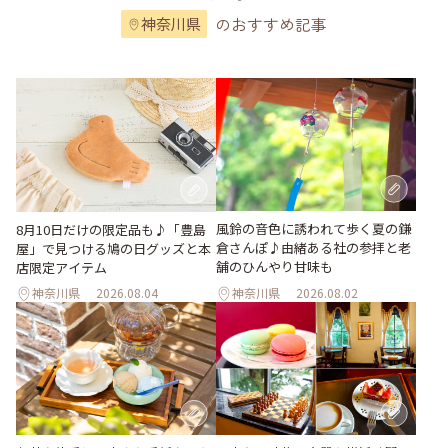
のおすすめ記事
神奈川県
風鈴の音色に誘われて歩く夏の鎌
8月10日だけの限定品も♪「豊島
倉さんぽ♪由緒ある社の参拝と老
屋」で見つける鳩の日グッズと本
舗のひんやり甘味も
店限定アイテム
神奈川県
2026.08.04
神奈川県
2026.08.02