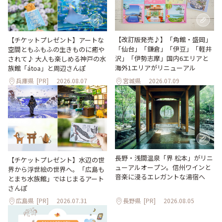
【改訂版発売♪】「角館・盛岡」
【チケットプレゼント】アートな
「仙台」「鎌倉」「伊豆」「軽井
空間ともふもふの生きものに癒や
沢」「伊勢志摩」国内6エリアと
されて♪ 大人も楽しめる神戸の水
海外1エリアがリニューアル
族館「átoa」と周辺さんぽ
兵庫県
[PR]
2026.08.07
宮城県
2026.07.09
長野・浅間温泉「界 松本」がリニ
【チケットプレゼント】水辺の世
ューアルオープン。信州ワインと
界から浮世絵の世界へ。「広島も
音楽に浸るエレガントな湯宿へ
とまち水族館」ではじまるアート
さんぽ
広島県
[PR]
2026.07.31
長野県
[PR]
2026.08.05