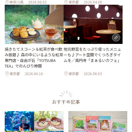
神奈川県
2026.08.02
東京都
2026.04.08
地元野菜をたっぷり使ったメニュ
焼きたてスコーン＆紅茶が食べ飲
ーも♪アート空間でくつろぎタイ
み放題♪ 森の中にいるような紅茶
ムを／高円寺「まぁるいカフェ」
専門店・自由が丘「YOTSUBA
TEA」でのんびり時間
東京都
2026.06.16
東京都
2026.08.03
おすすめ記事