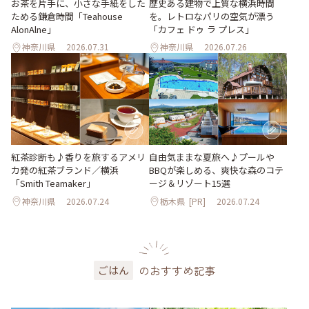
お茶を片手に、小さな手紙をした
歴史ある建物で上質な横浜時間
ためる鎌倉時間「Teahouse
を。レトロなパリの空気が漂う
AlonAlne」
「カフェ ドゥ ラ プレス」
神奈川県
2026.07.31
神奈川県
2026.07.26
紅茶診断も♪香りを旅するアメリ
自由気ままな夏旅へ♪プールや
カ発の紅茶ブランド／横浜
BBQが楽しめる、爽快な森のコテ
「Smith Teamaker」
ージ＆リゾート15選
神奈川県
2026.07.24
栃木県
[PR]
2026.07.24
のおすすめ記事
ごはん