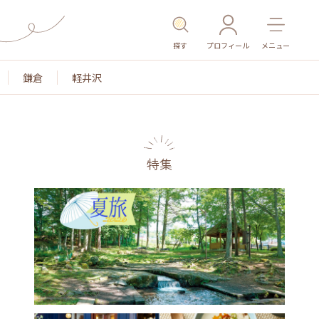
探す
プロフィール
メニュー
鎌倉
軽井沢
特集
名所・旧跡
温泉・スパ
その他施設
ごはん
カ