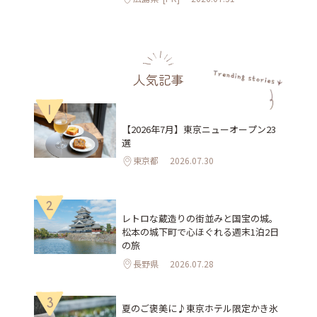
人気記事
1
【2026年7月】東京ニューオープン23
選
東京都
2026.07.30
2
レトロな蔵造りの街並みと国宝の城。
松本の城下町で心ほぐれる週末1泊2日
の旅
長野県
2026.07.28
3
夏のご褒美に♪東京ホテル限定かき氷