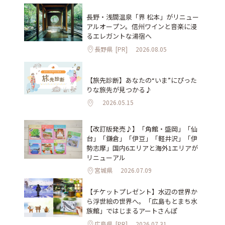
長野・浅間温泉「界 松本」がリニュー
アルオープン。信州ワインと音楽に浸
るエレガントな湯宿へ
長野県
[PR]
2026.08.05
【旅先診断】あなたの“いま”にぴった
りな旅先が見つかる♪
2026.05.15
【改訂版発売♪】「角館・盛岡」「仙
台」「鎌倉」「伊豆」「軽井沢」「伊
勢志摩」国内6エリアと海外1エリアが
リニューアル
宮城県
2026.07.09
【チケットプレゼント】水辺の世界か
ら浮世絵の世界へ。「広島もとまち水
族館」ではじまるアートさんぽ
広島県
[PR]
2026.07.31