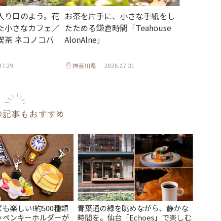
入り口のよう。花
お茶を片手に、小さな手紙をし
た小さなカフェ／
たためる鎌倉時間「Teahouse
喫茶 ネコノコバ
AlonAlne」
07.29
神奈川県
2026.07.31
の記事もおすすめ
も楽しい!約500種類
青葉通の緑を眺めながら、静かな
ッペンキーホルダーが
時間を。仙台「Echoes」で楽しむ