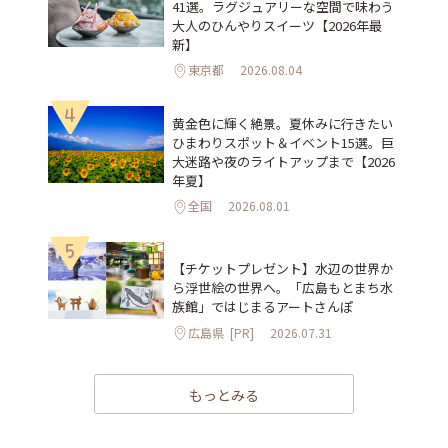
41選。ラグジュアリーな空間で味わう
大人のひんやりスイーツ【2026年最
新】
東京都
2026.08.04
4
黄金色に輝く絶景。夏休みに行きたい
ひまわりスポット＆イベント15選。巨
大迷路や夜のライトアップまで【2026
年夏】
全国
2026.08.01
5
【チケットプレゼント】水辺の世界か
ら浮世絵の世界へ。「広島もとまち水
族館」ではじまるアートさんぽ
広島県
[PR]
2026.07.31
もっとみる