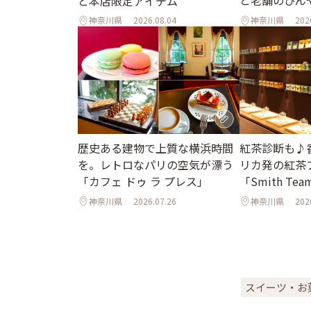
と本店限定アイテム
神奈川県
2026.08.04
神奈川県
202
歴史ある建物で上質な横浜時間
紅茶診断も♪
を。レトロなパリの空気が漂う
リカ発の紅茶
「カフェ ドゥ ラ プレス」
「Smith Tea
神奈川県
2026.07.26
神奈川県
202
スイーツ・お