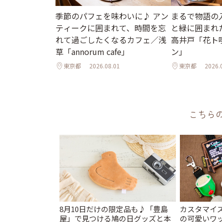
季節のパフェを味わいに♪ アン
まるで物語の
ティークに囲まれて、時間を忘
と緑に囲まれ
れて過ごしたくなるカフェ／浅
高井戸「花ト
草「annorum cafe」
ン」
東京都
2026.08.01
東京都
2026.
こちら
8月10日だけの限定品も♪「豊島
カスタマイズ
屋」で見つける鳩の日グッズと本
の可愛いワ