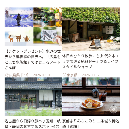
【チケットプレゼント】水辺の世
休日のひとり散歩にも♪ 代々木エ
界から浮世絵の世界へ。「広島も
リアで巡る絶品ドーナツ＆ライフ
とまち水族館」ではじまるアート
スタイルショップ
さんぽ
広島県
[PR]
2026.07.31
東京都
2026.08.02
名古屋から日帰り旅へ♪愛知・岐
京都よりみちこみち 二条城＆御池
阜・静岡のおすすめスポット6選
通【後編】