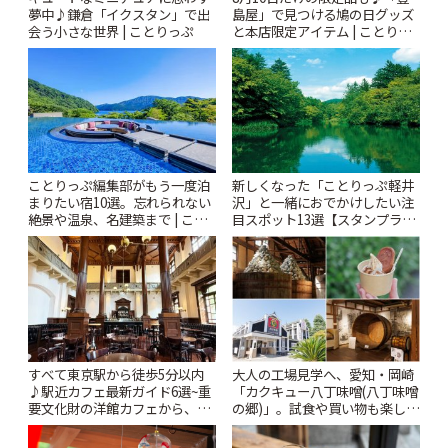
夢中♪鎌倉「イクスタン」で出
島屋」で見つける鳩の日グッズ
会う小さな世界 | ことりっぷ
と本店限定アイテム | ことりっ
ぷ
ことりっぷ編集部がもう一度泊
新しくなった「ことりっぷ軽井
まりたい宿10選。忘れられない
沢」と一緒におでかけしたい注
絶景や温泉、名建築まで | こと
目スポット13選【スタンプラリ
りっぷ
ー開催中】 | ことりっぷ
すべて東京駅から徒歩5分以内
大人の工場見学へ、愛知・岡崎
♪駅近カフェ最新ガイド6選~重
「カクキュー八丁味噌(八丁味噌
要文化財の洋館カフェから、改
の郷)」。試食や買い物も楽しみ
札すぐのレトロ喫茶まで~ | こと
♪ | ことりっぷ
りっぷ