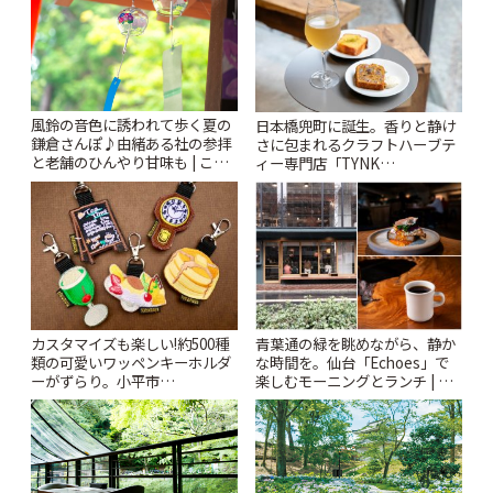
風鈴の音色に誘われて歩く夏の
日本橋兜町に誕生。香りと静け
鎌倉さんぽ♪由緒ある社の参拝
さに包まれるクラフトハーブテ
と老舗のひんやり甘味も | こと
ィー専門店「TYNK
りっぷ
Kabutocho」 | ことりっぷ
カスタマイズも楽しい!約500種
青葉通の緑を眺めながら、静か
類の可愛いワッペンキーホルダ
な時間を。仙台「Echoes」で
ーがずらり。小平市
楽しむモーニングとランチ | こ
「Kimamaya T&K」 | ことりっ
とりっぷ
ぷ