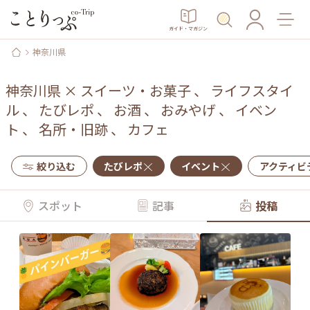
ガイド・マガジン
神奈川県
神奈川県
×
スイーツ・お菓子
、
ライフスタイ
ル
、
たびレポ
、
お酒
、
おみやげ
、
イベン
ト
、
名所・旧跡
、
カフェ
絞り込む
たびレポ
イベント
アクティビ
スポット
記事
投稿