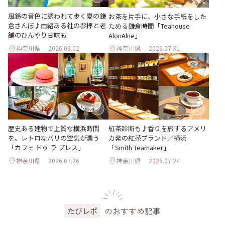
風鈴の音色に誘われて歩く夏の鎌
お茶を片手に、小さな手紙をした
倉さんぽ♪由緒ある社の参拝と老
ためる鎌倉時間「Teahouse
舗のひんやり甘味も
AlonAlne」
神奈川県
2026.08.02
神奈川県
2026.07.31
歴史ある建物で上質な横浜時間
紅茶診断も♪香りを旅するアメリ
を。レトロなパリの空気が漂う
カ発の紅茶ブランド／横浜
「カフェ ドゥ ラ プレス」
「Smith Teamaker」
神奈川県
2026.07.26
神奈川県
2026.07.24
のおすすめ記事
たびレポ