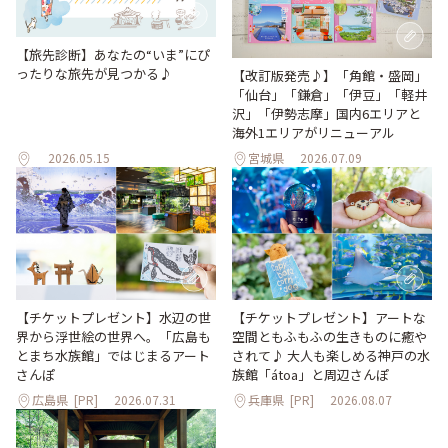
【旅先診断】あなたの“いま”にぴ
ったりな旅先が見つかる♪
【改訂版発売♪】「角館・盛岡」
「仙台」「鎌倉」「伊豆」「軽井
沢」「伊勢志摩」国内6エリアと
海外1エリアがリニューアル
2026.05.15
宮城県
2026.07.09
【チケットプレゼント】水辺の世
【チケットプレゼント】アートな
界から浮世絵の世界へ。「広島も
空間ともふもふの生きものに癒や
とまち水族館」ではじまるアート
されて♪ 大人も楽しめる神戸の水
さんぽ
族館「átoa」と周辺さんぽ
広島県
[PR]
2026.07.31
兵庫県
[PR]
2026.08.07