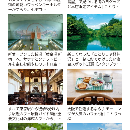
島屋」で見つける鳩の日グッズ
類の可愛いワッペンキーホルダ
と本店限定アイテム | ことりっ
ーがずらり。小平市
ぷ
「Kimamaya T&K」 | ことりっ
ぷ
新オープンした銭湯「黄金湯 新
新しくなった「ことりっぷ軽井
宿」へ。サウナとクラフトビー
沢」と一緒におでかけしたい注
ルを楽しむ癒やしのレトロ空間
目スポット13選【スタンプラリ
| ことりっぷ
ー開催中】 | ことりっぷ
すべて東京駅から徒歩5分以内
大阪で朝活するなら♪ モーニン
♪駅近カフェ最新ガイド6選~重
グが人気のカフェ5選 | ことりっ
要文化財の洋館カフェから、改
ぷ
札すぐのレトロ喫茶まで~ | こと
りっぷ