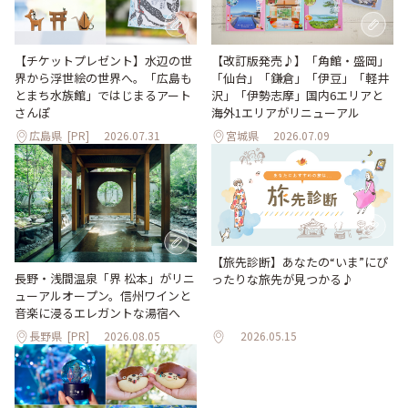
【改訂版発売♪】「角館・盛岡」
【チケットプレゼント】水辺の世
「仙台」「鎌倉」「伊豆」「軽井
界から浮世絵の世界へ。「広島も
沢」「伊勢志摩」国内6エリアと
とまち水族館」ではじまるアート
海外1エリアがリニューアル
さんぽ
広島県
[PR]
2026.07.31
宮城県
2026.07.09
【旅先診断】あなたの“いま”にぴ
長野・浅間温泉「界 松本」がリニ
ったりな旅先が見つかる♪
ューアルオープン。信州ワインと
音楽に浸るエレガントな湯宿へ
長野県
[PR]
2026.08.05
2026.05.15