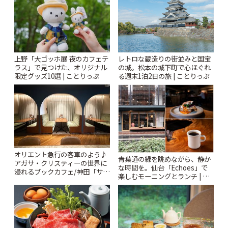
上野「大ゴッホ展 夜のカフェテ
レトロな蔵造りの街並みと国宝
ラス」で見つけた、オリジナル
の城。松本の城下町で心ほぐれ
限定グッズ10選 | ことりっぷ
る週末1泊2日の旅 | ことりっぷ
オリエント急行の客車のよう♪
青葉通の緑を眺めながら、静か
アガサ・クリスティーの世界に
な時間を。仙台「Echoes」で
浸れるブックカフェ/神田「サロ
楽しむモーニングとランチ | こ
ンクリスティ」 | ことりっぷ
とりっぷ