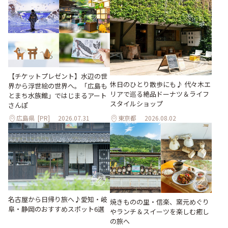
【チケットプレゼント】水辺の世
休日のひとり散歩にも♪ 代々木エ
界から浮世絵の世界へ。「広島も
リアで巡る絶品ドーナツ＆ライフ
とまち水族館」ではじまるアート
スタイルショップ
さんぽ
広島県
[PR]
2026.07.31
東京都
2026.08.02
名古屋から日帰り旅へ♪愛知・岐
焼きものの里・信楽、窯元めぐり
阜・静岡のおすすめスポット6選
やランチ＆スイーツを楽しむ癒し
の旅へ