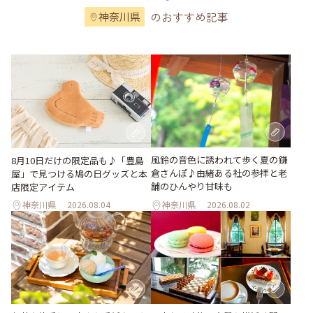
のおすすめ記事
神奈川県
風鈴の音色に誘われて歩く夏の鎌
8月10日だけの限定品も♪「豊島
倉さんぽ♪由緒ある社の参拝と老
屋」で見つける鳩の日グッズと本
舗のひんやり甘味も
店限定アイテム
神奈川県
2026.08.04
神奈川県
2026.08.02