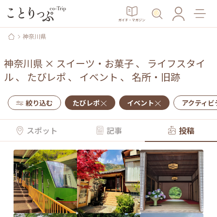
ガイド・マガジン
神奈川県
神奈川県
×
スイーツ・お菓子
、
ライフスタイ
ル
、
たびレポ
、
イベント
、
名所・旧跡
絞り込む
たびレポ
イベント
アクティビ
スポット
記事
投稿