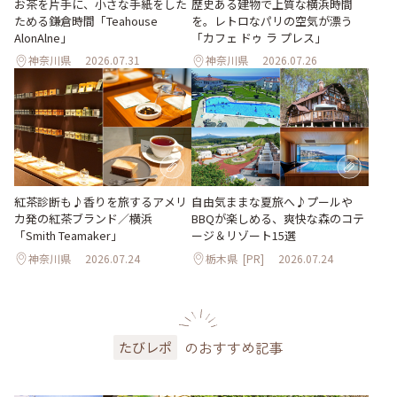
お茶を片手に、小さな手紙をした
歴史ある建物で上質な横浜時間
ためる鎌倉時間「Teahouse
を。レトロなパリの空気が漂う
AlonAlne」
「カフェ ドゥ ラ プレス」
神奈川県
2026.07.31
神奈川県
2026.07.26
紅茶診断も♪香りを旅するアメリ
自由気ままな夏旅へ♪プールや
カ発の紅茶ブランド／横浜
BBQが楽しめる、爽快な森のコテ
「Smith Teamaker」
ージ＆リゾート15選
神奈川県
2026.07.24
栃木県
[PR]
2026.07.24
のおすすめ記事
たびレポ