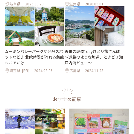
岐阜県
2025.09.23
滋賀県
2026.05.01
ムーミンバレーパークや発酵スポ
再来の尾道1dayひとり旅さんぽ
ットなど♪ 北欧時間が流れる飯能
～迷路のような坂道、ときどき瀬
へおでかけ
戸内海ビュー～
埼玉県
[PR]
2024.09.06
広島県
2024.11.23
おすすめ記事