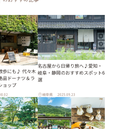
名古屋から日帰り旅へ♪愛知・
散歩にも♪ 代々木
岐阜・静岡のおすすめスポット6
絶品ドーナツ＆ラ
選
ショップ
08.02
岐阜県
2025.09.23