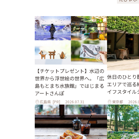
【チケットプレゼント】水辺の
休日のひとり
世界から浮世絵の世界へ。「広
エリアで巡る
島もとまち水族館」ではじまる
イフスタイル
アートさんぽ
広島県
[PR]
2026.07.31
東京都
2026.