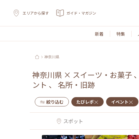
エリアから探す
ガイド・マガジン
新着
特集
神奈川県
神奈川県
×
スイーツ・お菓子
ント
、
名所・旧跡
絞り込む
たびレポ
イベント
スポット