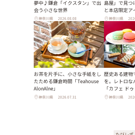
夢中♪鎌倉「イクスタン」で出
島屋」で見つ
会う小さな世界
と本店限定ア
神奈川県
2026.08.08
神奈川県
202
お茶を片手に、小さな手紙をし
歴史ある建物
たためる鎌倉時間「Teahouse
を。レトロな
AlonAlne」
「カフェ ドゥ
神奈川県
2026.07.31
神奈川県
202
たびレポ