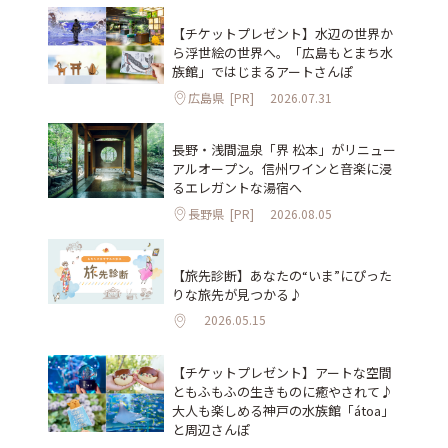
【チケットプレゼント】水辺の世界か
ら浮世絵の世界へ。「広島もとまち水
族館」ではじまるアートさんぽ
広島県
[PR]
2026.07.31
長野・浅間温泉「界 松本」がリニュー
アルオープン。信州ワインと音楽に浸
るエレガントな湯宿へ
長野県
[PR]
2026.08.05
【旅先診断】あなたの“いま”にぴった
りな旅先が見つかる♪
2026.05.15
【チケットプレゼント】アートな空間
ともふもふの生きものに癒やされて♪
大人も楽しめる神戸の水族館「átoa」
と周辺さんぽ