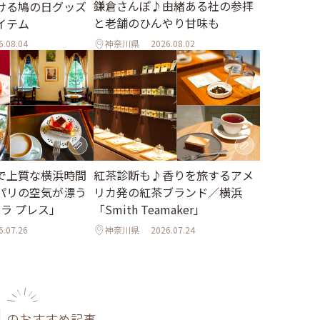
鎌倉さんぽ♪由緒ある社の参拝
ける鳩の日グッズ
と老舗のひんやり甘味も
イテム
6.08.04
神奈川県
2026.08.02
で上質な横浜時間
紅茶診断も♪香りを旅するアメ
パリの空気が漂う
リカ発の紅茶ブランド／横浜
 ラ プレス」
「Smith Teamaker」
6.07.26
神奈川県
2026.07.24
のおすすめ記事