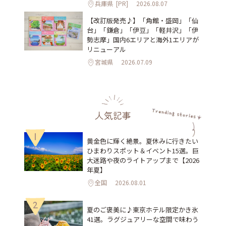
兵庫県
[PR]
2026.08.07
【改訂版発売♪】「角館・盛岡」「仙
台」「鎌倉」「伊豆」「軽井沢」「伊
勢志摩」国内6エリアと海外1エリアが
リニューアル
宮城県
2026.07.09
人気記事
1
黄金色に輝く絶景。夏休みに行きたい
ひまわりスポット＆イベント15選。巨
大迷路や夜のライトアップまで【2026
年夏】
全国
2026.08.01
2
夏のご褒美に♪東京ホテル限定かき氷
41選。ラグジュアリーな空間で味わう