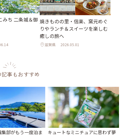
こみち 二条城＆御
焼きものの里・信楽、窯元めぐ
りやランチ＆スイーツを楽しむ
癒しの旅へ
06.14
滋賀県
2026.05.01
の記事もおすすめ
編集部がもう一度泊ま
キュートなミニチュアに思わず夢