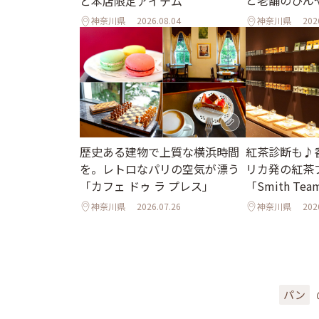
と本店限定アイテム
神奈川県
2026.08.04
神奈川県
202
歴史ある建物で上質な横浜時間
紅茶診断も♪
を。レトロなパリの空気が漂う
リカ発の紅茶
「カフェ ドゥ ラ プレス」
「Smith Tea
神奈川県
2026.07.26
神奈川県
202
パン