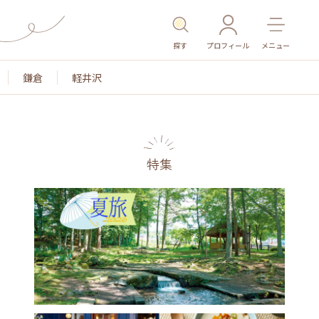
探す
プロフィール
メニュー
鎌倉
軽井沢
特集
名所・旧跡
温泉・スパ
その他施設
ごはん
カ