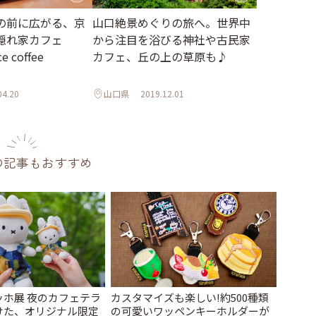
の前に広がる、京
山口絶景めぐりの旅へ。世界中
隠れ家カフェ
から注目を浴びる神社や古民家
e coffee
カフェ、丘の上の草原も♪
04.20
山口県
2019.12.01
の記事もおすすめ
ッホ展 夜のカフェテラ
カスタマイズも楽しい!約500種類
けた、オリジナル限定
の可愛いワッペンキーホルダーが