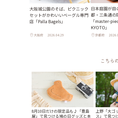
日本庭園が目
大阪城公園のそば、ピクニック
都・三条通の
セットがかわいいベーグル専門
「master-piec
店「Palla Bagels」
KYOTO」
大阪府
2026.04.29
京都府
2026.
こちら
8月10日だけの限定品も♪「豊島
上野「大ゴ
屋」で見つける鳩の日グッズと本
ス」で見つ