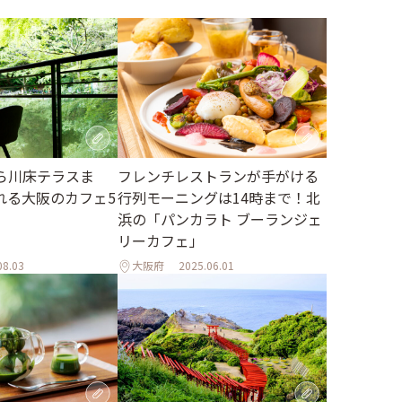
ら川床テラスま
フレンチレストランが手がける
れる大阪のカフェ5
行列モーニングは14時まで！北
浜の「パンカラト ブーランジェ
リーカフェ」
08.03
大阪府
2025.06.01