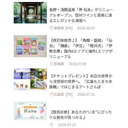
長野・浅間温泉「界 松本」がリニュー
アルオープン。信州ワインと音楽に浸
るエレガントな湯宿へ
長野県
[PR]
2026.08.05
【改訂版発売♪】「角館・盛岡」「仙
台」「鎌倉」「伊豆」「軽井沢」「伊
勢志摩」国内6エリアと海外1エリアが
リニューアル
宮城県
2026.07.09
【チケットプレゼント】水辺の世界か
ら浮世絵の世界へ。「広島もとまち水
族館」ではじまるアートさんぽ
広島県
[PR]
2026.07.31
【旅先診断】あなたの“いま”にぴった
りな旅先が見つかる♪
2026.05.15