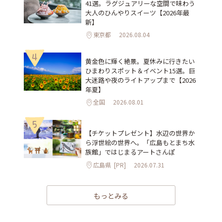
41選。ラグジュアリーな空間で味わう
大人のひんやりスイーツ【2026年最
新】
東京都
2026.08.04
4
黄金色に輝く絶景。夏休みに行きたい
ひまわりスポット＆イベント15選。巨
大迷路や夜のライトアップまで【2026
年夏】
全国
2026.08.01
5
【チケットプレゼント】水辺の世界か
ら浮世絵の世界へ。「広島もとまち水
族館」ではじまるアートさんぽ
広島県
[PR]
2026.07.31
もっとみる