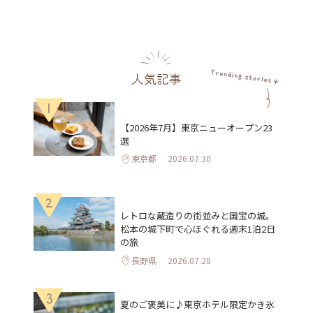
人気記事
1
【2026年7月】東京ニューオープン23
選
東京都
2026.07.30
2
レトロな蔵造りの街並みと国宝の城。
松本の城下町で心ほぐれる週末1泊2日
の旅
長野県
2026.07.28
3
夏のご褒美に♪東京ホテル限定かき氷