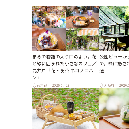
まるで物語の入り口のよう。花
公園ビューか
と緑に囲まれた小さなカフェ／
で。緑に癒さ
高井戸「花ト喫茶 ネコノコバ
選
ン」
東京都
2026.07.29
大阪府
2026.