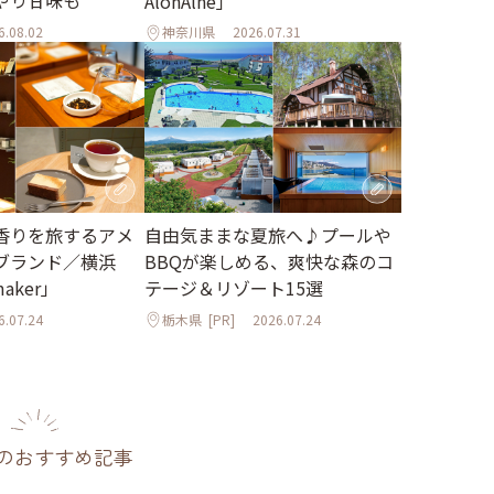
AlonAlne」
6.08.02
神奈川県
2026.07.31
香りを旅するアメ
自由気ままな夏旅へ♪プールや
ブランド／横浜
BBQが楽しめる、爽快な森のコ
maker」
テージ＆リゾート15選
6.07.24
栃木県
[PR]
2026.07.24
のおすすめ記事