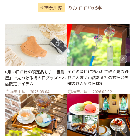
のおすすめ記事
神奈川県
風鈴の音色に誘われて歩く夏の鎌
8月10日だけの限定品も♪「豊島
倉さんぽ♪由緒ある社の参拝と老
屋」で見つける鳩の日グッズと本
舗のひんやり甘味も
店限定アイテム
神奈川県
2026.08.04
神奈川県
2026.08.02