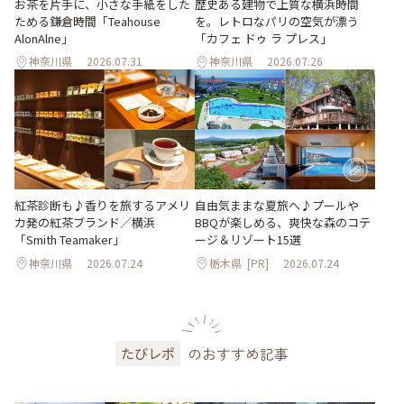
お茶を片手に、小さな手紙をした
歴史ある建物で上質な横浜時間
ためる鎌倉時間「Teahouse
を。レトロなパリの空気が漂う
AlonAlne」
「カフェ ドゥ ラ プレス」
神奈川県
2026.07.31
神奈川県
2026.07.26
紅茶診断も♪香りを旅するアメリ
自由気ままな夏旅へ♪プールや
カ発の紅茶ブランド／横浜
BBQが楽しめる、爽快な森のコテ
「Smith Teamaker」
ージ＆リゾート15選
神奈川県
2026.07.24
栃木県
[PR]
2026.07.24
のおすすめ記事
たびレポ