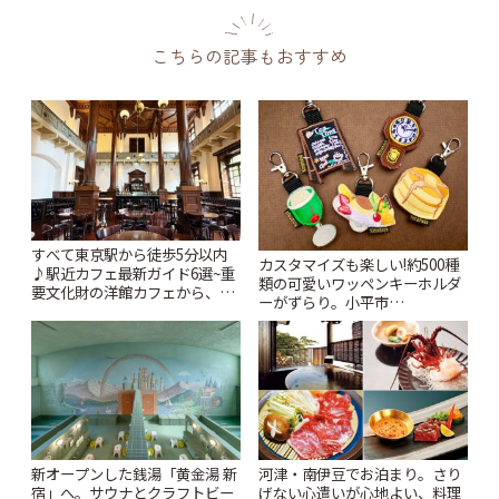
こちらの記事もおすすめ
すべて東京駅から徒歩5分以内
カスタマイズも楽しい!約500種
♪駅近カフェ最新ガイド6選~重
類の可愛いワッペンキーホルダ
要文化財の洋館カフェから、改
ーがずらり。小平市
札すぐのレトロ喫茶まで~ | こと
「Kimamaya T&K」 | ことりっ
りっぷ
ぷ
新オープンした銭湯「黄金湯 新
河津・南伊豆でお泊まり。さり
宿」へ。サウナとクラフトビー
げない心遣いが心地よい、料理