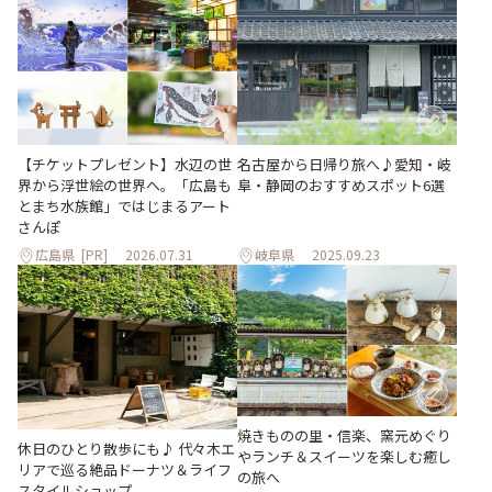
【チケットプレゼント】水辺の世
名古屋から日帰り旅へ♪愛知・岐
界から浮世絵の世界へ。「広島も
阜・静岡のおすすめスポット6選
とまち水族館」ではじまるアート
さんぽ
広島県
[PR]
2026.07.31
岐阜県
2025.09.23
焼きものの里・信楽、窯元めぐり
休日のひとり散歩にも♪ 代々木エ
やランチ＆スイーツを楽しむ癒し
リアで巡る絶品ドーナツ＆ライフ
の旅へ
スタイルショップ