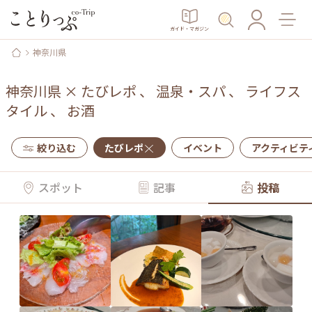
ガイド・マガジン
神奈川県
神奈川県
×
たびレポ
、
温泉・スパ
、
ライフス
タイル
、
お酒
絞り込む
たびレポ
イベント
アクティビテ
スポット
記事
投稿