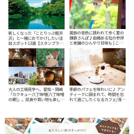
風鈴の音色に誘われて歩く夏の
新しくなった「ことりっぷ軽井
鎌倉さんぽ♪由緒ある社の参拝
沢」と一緒におでかけしたい注
と老舗のひんやり甘味も | こと
目スポット13選【スタンプラリ
りっぷ
ー開催中】 | ことりっぷ
大人の工場見学へ、愛知・岡崎
季節のパフェを味わいに♪ アン
「カクキュー八丁味噌(八丁味噌
ティークに囲まれて、時間を忘
の郷)」。試食や買い物も楽しみ
れて過ごしたくなるカフェ/浅草
♪ | ことりっぷ
「annorum cafe」 | ことりっぷ