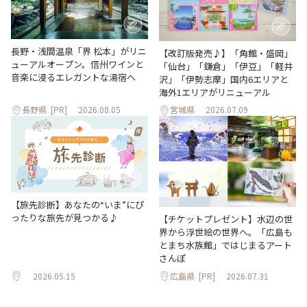
長野・浅間温泉「界 松本」がリニ
【改訂版発売♪】「角館・盛岡」
ューアルオープン。信州ワインと
「仙台」「鎌倉」「伊豆」「軽井
音楽に浸るエレガントな湯宿へ
沢」「伊勢志摩」国内6エリアと
海外1エリアがリニューアル
長野県
[PR]
2026.08.05
宮城県
2026.07.09
【旅先診断】あなたの“いま”にぴ
ったりな旅先が見つかる♪
【チケットプレゼント】水辺の世
界から浮世絵の世界へ。「広島も
とまち水族館」ではじまるアート
さんぽ
2026.05.15
広島県
[PR]
2026.07.31