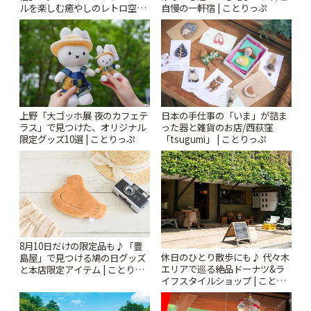
ルを楽しむ癒やしのレトロ空間
自慢の一軒宿 | ことりっぷ
| ことりっぷ
上野「大ゴッホ展 夜のカフェテ
日本の手仕事の「いま」が詰ま
ラス」で見つけた、オリジナル
った器と雑貨のお店/西荻窪
限定グッズ10選 | ことりっぷ
「tsugumi」 | ことりっぷ
8月10日だけの限定品も♪「豊
休日のひとり散歩にも♪ 代々木
島屋」で見つける鳩の日グッズ
エリアで巡る絶品ドーナツ&ラ
と本店限定アイテム | ことりっ
イフスタイルショップ | ことり
ぷ
っぷ