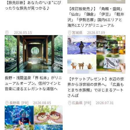
【旅先診断】あなたの“いま”にぴ
ったりな旅先が見つかる♪
【改訂版発売♪】「角館・盛岡」
「仙台」「鎌倉」「伊豆」「軽井
沢」「伊勢志摩」国内6エリアと
海外1エリアがリニューアル
2026.05.15
宮城県
2026.07.09
長野・浅間温泉「界 松本」がリニ
【チケットプレゼント】水辺の世
ューアルオープン。信州ワインと
界から浮世絵の世界へ。「広島も
音楽に浸るエレガントな湯宿へ
とまち水族館」ではじまるアート
さんぽ
長野県
[PR]
2026.08.05
広島県
[PR]
2026.07.31