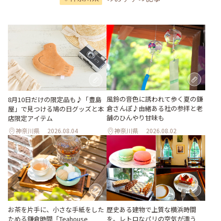
風鈴の音色に誘われて歩く夏の鎌
8月10日だけの限定品も♪「豊島
倉さんぽ♪由緒ある社の参拝と老
屋」で見つける鳩の日グッズと本
舗のひんやり甘味も
店限定アイテム
神奈川県
2026.08.04
神奈川県
2026.08.02
お茶を片手に、小さな手紙をした
歴史ある建物で上質な横浜時間
ためる鎌倉時間「Teahouse
を。レトロなパリの空気が漂う