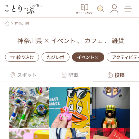
ガイド・マガジン
神奈川県
神奈川県
×
イベント
、
カフェ
、
雑貨
絞り込む
たびレポ
イベント
アクティビテ
スポット
記事
投稿