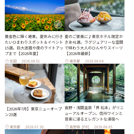
黄金色に輝く絶景。夏休みに行き
夏のご褒美に♪東京ホテル限定か
たいひまわりスポット＆イベント
き氷41選。ラグジュアリーな空間
15選。巨大迷路や夜のライトアッ
で味わう大人のひんやりスイーツ
プまで【2026年夏】
【2026年最新】
全国
2026.08.01
東京都
2026.08.04
長野・浅間温泉「界 松本」がリニ
【2026年7月】東京ニューオープ
ューアルオープン。信州ワインと
ン23選
音楽に浸るエレガントな湯宿へ
東京都
2026.07.30
長野県
[PR]
2026.08.05