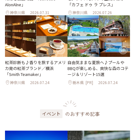
AlonAlne」
「カフェ ドゥ ラ プレス」
神奈川県
2026.07.31
神奈川県
2026.07.26
紅茶診断も♪香りを旅するアメリ
自由気ままな夏旅へ♪プールや
カ発の紅茶ブランド／横浜
BBQが楽しめる、爽快な森のコテ
「Smith Teamaker」
ージ＆リゾート15選
神奈川県
2026.07.24
栃木県
[PR]
2026.07.24
のおすすめ記事
イベント