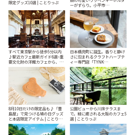
類の可愛いワッペンキーホルダ
限定グッズ10選 | ことりっぷ
ーがずらり。小平市
「Kimamaya T&K」 | ことりっ
ぷ
すべて東京駅から徒歩5分以内
日本橋兜町に誕生。香りと静け
♪駅近カフェ最新ガイド6選~重
さに包まれるクラフトハーブテ
要文化財の洋館カフェから、改
ィー専門店「TYNK
札すぐのレトロ喫茶まで~ | こと
Kabutocho」 | ことりっぷ
りっぷ
公園ビューから川床テラスま
8月10日だけの限定品も♪「豊
で。緑に癒される大阪のカフェ5
島屋」で見つける鳩の日グッズ
選 | ことりっぷ
と本店限定アイテム | ことりっ
ぷ