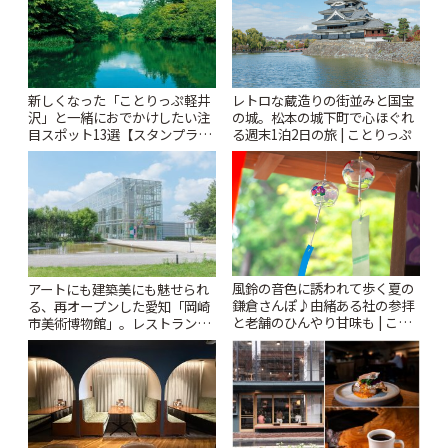
新しくなった「ことりっぷ軽井
レトロな蔵造りの街並みと国宝
沢」と一緒におでかけしたい注
の城。松本の城下町で心ほぐれ
目スポット13選【スタンプラリ
る週末1泊2日の旅 | ことりっぷ
ー開催中】 | ことりっぷ
風鈴の音色に誘われて歩く夏の
アートにも建築美にも魅せられ
鎌倉さんぽ♪由緒ある社の参拝
る、再オープンした愛知「岡崎
と老舗のひんやり甘味も | こと
市美術博物館」。レストランや
りっぷ
ショップも充実 | ことりっぷ