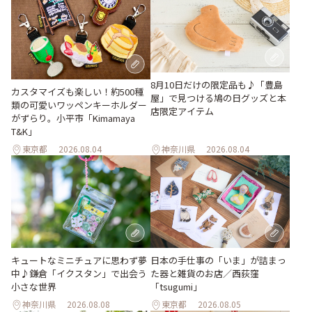
8月10日だけの限定品も♪「豊島
カスタマイズも楽しい！約500種
屋」で見つける鳩の日グッズと本
類の可愛いワッペンキーホルダー
店限定アイテム
がずらり。小平市「Kimamaya
T&K」
東京都
2026.08.04
神奈川県
2026.08.04
キュートなミニチュアに思わず夢
日本の手仕事の「いま」が詰まっ
中♪鎌倉「イクスタン」で出会う
た器と雑貨のお店／西荻窪
小さな世界
「tsugumi」
神奈川県
2026.08.08
東京都
2026.08.05