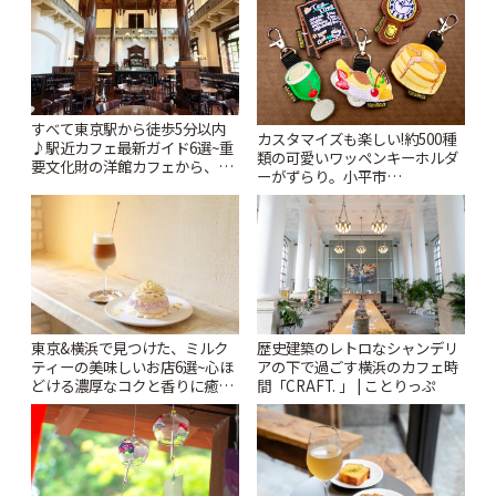
すべて東京駅から徒歩5分以内
カスタマイズも楽しい!約500種
♪駅近カフェ最新ガイド6選~重
類の可愛いワッペンキーホルダ
要文化財の洋館カフェから、改
ーがずらり。小平市
札すぐのレトロ喫茶まで~ | こと
「Kimamaya T&K」 | ことりっ
りっぷ
ぷ
東京&横浜で見つけた、ミルク
歴史建築のレトロなシャンデリ
ティーの美味しいお店6選~心ほ
アの下で過ごす横浜のカフェ時
どける濃厚なコクと香りに癒や
間「CRAFT. 」 | ことりっぷ
されるティータイム~ | ことりっ
ぷ