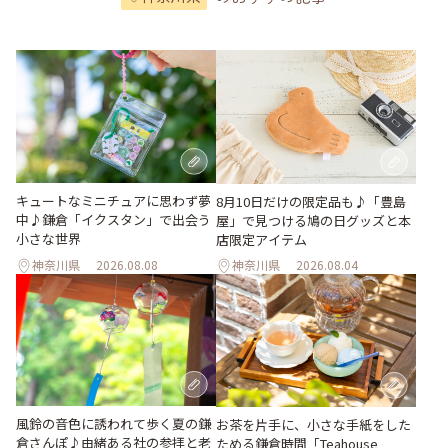
キュートなミニチュアに思わず夢
8月10日だけの限定品も♪「豊島
中♪鎌倉「イクスタン」で出会う
屋」で見つける鳩の日グッズと本
小さな世界
店限定アイテム
神奈川県
2026.08.08
神奈川県
2026.08.04
風鈴の音色に誘われて歩く夏の鎌
お茶を片手に、小さな手紙をした
倉さんぽ♪由緒ある社の参拝と老
ためる鎌倉時間「Teahouse