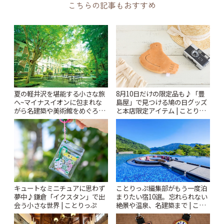
こちらの記事もおすすめ
夏の軽井沢を堪能する小さな旅
8月10日だけの限定品も♪「豊
へ~マイナスイオンに包まれな
島屋」で見つける鳩の日グッズ
がら名建築や美術館をめぐろう
と本店限定アイテム | ことりっ
~ | ことりっぷ
ぷ
キュートなミニチュアに思わず
ことりっぷ編集部がもう一度泊
夢中♪鎌倉「イクスタン」で出
まりたい宿10選。忘れられない
会う小さな世界 | ことりっぷ
絶景や温泉、名建築まで | こと
りっぷ