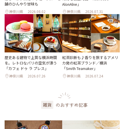
舗のひんやり甘味も
AlonAlne」
神奈川県
2026.08.02
神奈川県
2026.07.31
歴史ある建物で上質な横浜時間
紅茶診断も♪香りを旅するアメリ
を。レトロなパリの空気が漂う
カ発の紅茶ブランド／横浜
「カフェ ドゥ ラ プレス」
「Smith Teamaker」
神奈川県
2026.07.26
神奈川県
2026.07.24
のおすすめ記事
雑貨