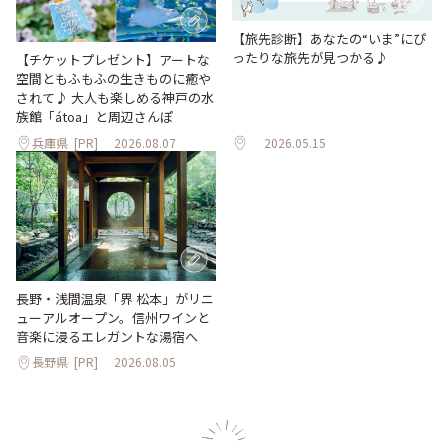
【旅先診断】あなたの“いま”にぴ
ったりな旅先が見つかる♪
【チケットプレゼント】アートな
空間ともふもふの生きものに癒や
されて♪ 大人も楽しめる神戸の水
族館「átoa」と周辺さんぽ
兵庫県
[PR]
2026.08.07
2026.05.15
長野・浅間温泉「界 松本」がリニ
ューアルオープン。信州ワインと
音楽に浸るエレガントな湯宿へ
長野県
[PR]
2026.08.05