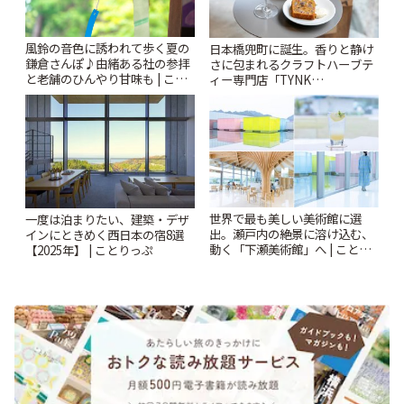
風鈴の音色に誘われて歩く夏の
日本橋兜町に誕生。香りと静け
鎌倉さんぽ♪由緒ある社の参拝
さに包まれるクラフトハーブテ
と老舗のひんやり甘味も | こと
ィー専門店「TYNK
りっぷ
Kabutocho」 | ことりっぷ
世界で最も美しい美術館に選
一度は泊まりたい、建築・デザ
出。瀬戸内の絶景に溶け込む、
インにときめく西日本の宿8選
動く「下瀬美術館」へ | ことり
【2025年】 | ことりっぷ
っぷ