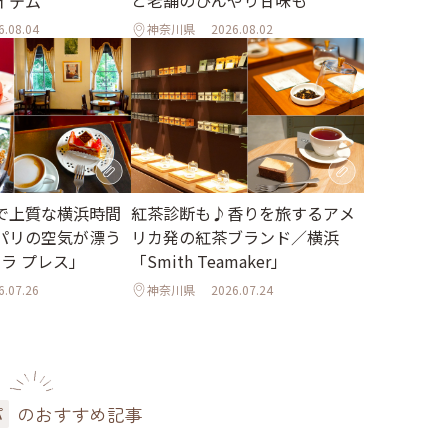
イテム
6.08.04
神奈川県
2026.08.02
で上質な横浜時間
紅茶診断も♪香りを旅するアメ
パリの空気が漂う
リカ発の紅茶ブランド／横浜
 ラ プレス」
「Smith Teamaker」
6.07.26
神奈川県
2026.07.24
のおすすめ記事
パ