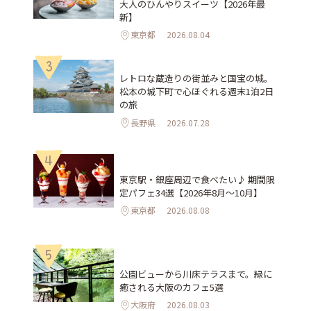
大人のひんやりスイーツ【2026年最
新】
東京都
2026.08.04
3
レトロな蔵造りの街並みと国宝の城。
松本の城下町で心ほぐれる週末1泊2日
の旅
長野県
2026.07.28
4
東京駅・銀座周辺で食べたい♪ 期間限
定パフェ34選【2026年8月～10月】
東京都
2026.08.08
5
公園ビューから川床テラスまで。緑に
癒される大阪のカフェ5選
大阪府
2026.08.03