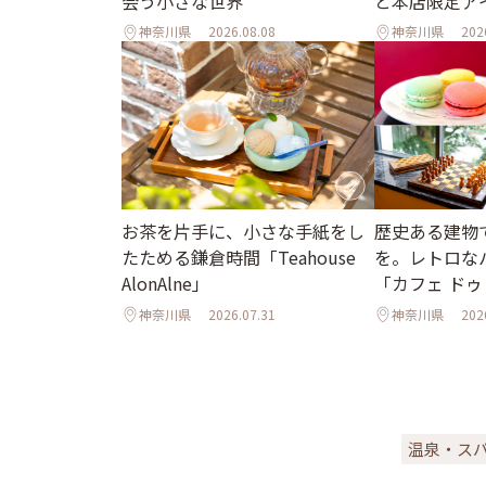
会う小さな世界
と本店限定ア
神奈川県
2026.08.08
神奈川県
202
お茶を片手に、小さな手紙をし
歴史ある建物
たためる鎌倉時間「Teahouse
を。レトロな
AlonAlne」
「カフェ ドゥ
神奈川県
2026.07.31
神奈川県
202
温泉・ス