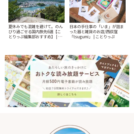
夏休みでも混雑を避けて。のん
日本の手仕事の「いま」が詰ま
びり過ごせる国内旅先6選【こ
った器と雑貨のお店/西荻窪
とりっぷ編集部おすすめ】 | こ
「tsugumi」 | ことりっぷ
とりっぷ