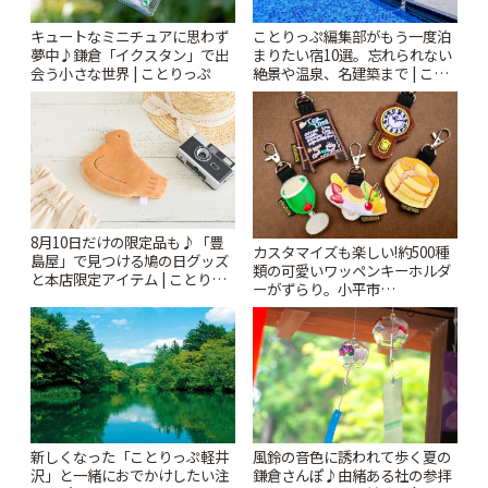
キュートなミニチュアに思わず
ことりっぷ編集部がもう一度泊
夢中♪鎌倉「イクスタン」で出
まりたい宿10選。忘れられない
会う小さな世界 | ことりっぷ
絶景や温泉、名建築まで | こと
りっぷ
8月10日だけの限定品も♪「豊
カスタマイズも楽しい!約500種
島屋」で見つける鳩の日グッズ
類の可愛いワッペンキーホルダ
と本店限定アイテム | ことりっ
ーがずらり。小平市
ぷ
「Kimamaya T&K」 | ことりっ
ぷ
風鈴の音色に誘われて歩く夏の
新しくなった「ことりっぷ軽井
鎌倉さんぽ♪由緒ある社の参拝
沢」と一緒におでかけしたい注