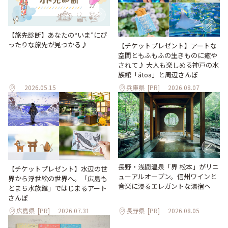
【旅先診断】あなたの“いま”にぴ
ったりな旅先が見つかる♪
【チケットプレゼント】アートな
空間ともふもふの生きものに癒や
されて♪ 大人も楽しめる神戸の水
族館「átoa」と周辺さんぽ
2026.05.15
兵庫県
[PR]
2026.08.07
長野・浅間温泉「界 松本」がリニ
【チケットプレゼント】水辺の世
ューアルオープン。信州ワインと
界から浮世絵の世界へ。「広島も
音楽に浸るエレガントな湯宿へ
とまち水族館」ではじまるアート
さんぽ
広島県
[PR]
2026.07.31
長野県
[PR]
2026.08.05