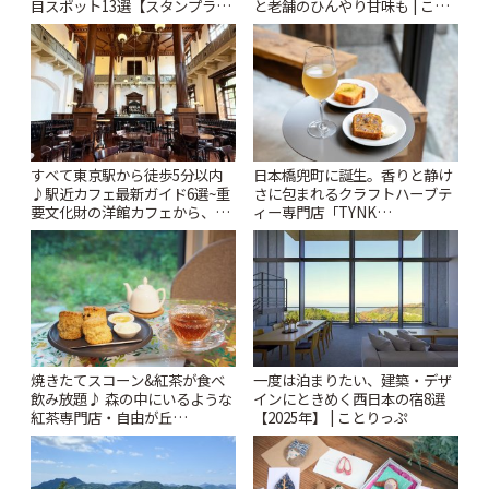
と老舗のひんやり甘味も | こと
目スポット13選【スタンプラリ
りっぷ
ー開催中】 | ことりっぷ
すべて東京駅から徒歩5分以内
日本橋兜町に誕生。香りと静け
♪駅近カフェ最新ガイド6選~重
さに包まれるクラフトハーブテ
要文化財の洋館カフェから、改
ィー専門店「TYNK
札すぐのレトロ喫茶まで~ | こと
Kabutocho」 | ことりっぷ
りっぷ
焼きたてスコーン&紅茶が食べ
一度は泊まりたい、建築・デザ
飲み放題♪ 森の中にいるような
インにときめく西日本の宿8選
紅茶専門店・自由が丘
【2025年】 | ことりっぷ
「YOTSUBA TEA」でのんびり
時間 | ことりっぷ