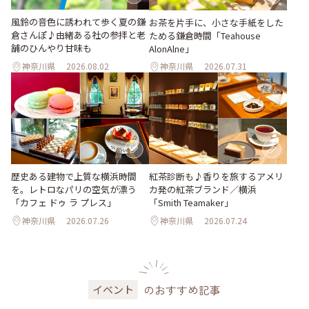
風鈴の音色に誘われて歩く夏の鎌
お茶を片手に、小さな手紙をした
倉さんぽ♪由緒ある社の参拝と老
ためる鎌倉時間「Teahouse
舗のひんやり甘味も
AlonAlne」
神奈川県
2026.08.02
神奈川県
2026.07.31
歴史ある建物で上質な横浜時間
紅茶診断も♪香りを旅するアメリ
を。レトロなパリの空気が漂う
カ発の紅茶ブランド／横浜
「カフェ ドゥ ラ プレス」
「Smith Teamaker」
神奈川県
2026.07.26
神奈川県
2026.07.24
のおすすめ記事
イベント