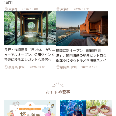
10月】
東京都
2026.08.08
東京都
2026.07.30
長野・浅間温泉「界 松本」がリニ
福岡に新オープン「BEB5門司
ューアルオープン。信州ワインと
港」。関門海峡の絶景とレトロな
音楽に浸るエレガントな湯宿へ
街並みに浸るトキメキ海峡ステイ
長野県
[PR]
2026.08.05
福岡県
[PR]
2026.07.29
おすすめ記事