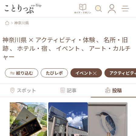
ガイド・マガジン
神奈川県
神奈川県
×
アクティビティ・体験
、
名所・旧
跡
、
ホテル・宿
、
イベント
、
アート・カルチ
ャー
絞り込む
たびレポ
イベント
アクティビテ
スポット
記事
投稿