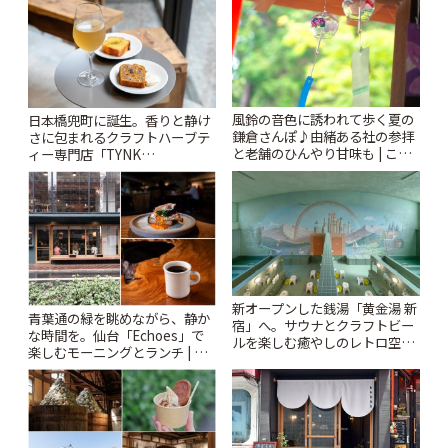
風鈴の音色に誘われて歩く夏の
日本橋兜町に誕生。香りと静け
鎌倉さんぽ♪由緒ある社の参拝
さに包まれるクラフトハーブテ
と老舗のひんやり甘味も | こと
ィー専門店「TYNK
りっぷ
Kabutocho」 | ことりっぷ
新オープンした銭湯「黄金湯 新
青葉通の緑を眺めながら、静か
宿」へ。サウナとクラフトビー
な時間を。仙台「Echoes」で
ルを楽しむ癒やしのレトロ空間
楽しむモーニングとランチ | こ
| ことりっぷ
とりっぷ