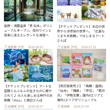
長野・浅間温泉「界 松本」がリニ
【チケットプレゼント】水辺の世
ューアルオープン。信州ワインと
界から浮世絵の世界へ。「広島も
音楽に浸るエレガントな湯宿へ
とまち水族館」ではじまるアート
さんぽ
長野県
[PR]
2026.08.05
広島県
[PR]
2026.07.31
【改訂版発売♪】「角館・盛岡」
【チケットプレゼント】アートな
「仙台」「鎌倉」「伊豆」「軽井
空間ともふもふの生きものに癒や
沢」「伊勢志摩」国内6エリアと
されて♪ 大人も楽しめる神戸の水
海外1エリアがリニューアル
族館「átoa」と周辺さんぽ
兵庫県
[PR]
2026.08.07
宮城県
2026.07.09