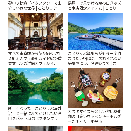
夢中♪鎌倉「イクスタン」で出
島屋」で見つける鳩の日グッズ
会う小さな世界 | ことりっぷ
と本店限定アイテム | ことりっ
ぷ
すべて東京駅から徒歩5分以内
ことりっぷ編集部がもう一度泊
♪駅近カフェ最新ガイド6選~重
まりたい宿10選。忘れられない
要文化財の洋館カフェから、改
絶景や温泉、名建築まで | こと
札すぐのレトロ喫茶まで~ | こと
りっぷ
りっぷ
新しくなった「ことりっぷ軽井
カスタマイズも楽しい!約500種
沢」と一緒におでかけしたい注
類の可愛いワッペンキーホルダ
目スポット13選【スタンプラリ
ーがずらり。小平市
ー開催中】 | ことりっぷ
「Kimamaya T&K」 | ことりっ
ぷ