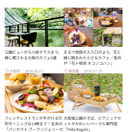
公園ビューから川床テラスまで。
まるで物語の入り口のよう。花と
緑に癒される大阪のカフェ5選
緑に囲まれた小さなカフェ／高井
戸「花ト喫茶 ネコノコバン」
大阪府
2026.08.03
東京都
2026.07.29
フレンチレストランが手がける行
大阪城公園のそば、ピクニックセ
列モーニングは14時まで！北浜の
ットがかわいいベーグル専門店
「パンカラト ブーランジェリーカ
「Palla Bagels」