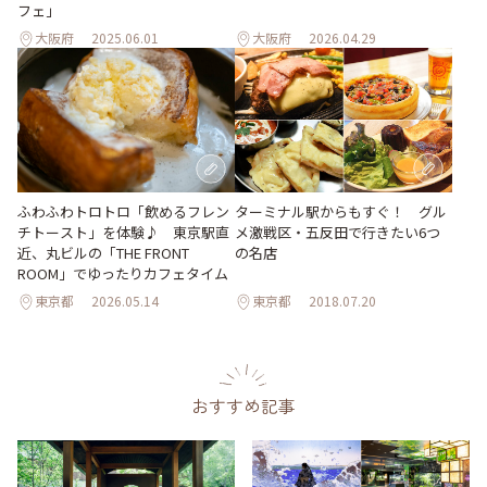
フェ」
大阪府
2025.06.01
大阪府
2026.04.29
ターミナル駅からもすぐ！ グル
ふわふわトロトロ「飲めるフレン
メ激戦区・五反田で行きたい6つ
チトースト」を体験♪ 東京駅直
の名店
近、丸ビルの「THE FRONT
ROOM」でゆったりカフェタイム
東京都
2026.05.14
東京都
2018.07.20
おすすめ記事