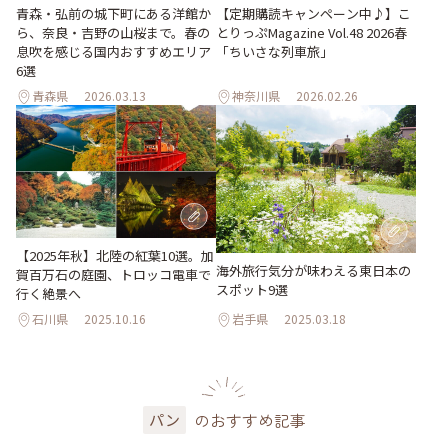
青森・弘前の城下町にある洋館か
【定期購読キャンペーン中♪】こ
ら、奈良・吉野の山桜まで。春の
とりっぷMagazine Vol.48 2026春
息吹を感じる国内おすすめエリア
「ちいさな列車旅」
6選
青森県
2026.03.13
神奈川県
2026.02.26
【2025年秋】北陸の紅葉10選。加
海外旅行気分が味わえる東日本の
賀百万石の庭園、トロッコ電車で
スポット9選
行く絶景へ
石川県
2025.10.16
岩手県
2025.03.18
のおすすめ記事
パン