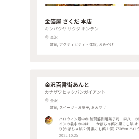
金箔屋 さくだ 本店
キンパクヤ サクダ ホンテン
金沢
雑貨, アクティビティ・体験, おみやげ
金沢百番街あんと
カナザワヒャクバンガイアント
金沢
雑貨, スイーツ・お菓子, おみやげ
ハロウィン最中🎃 加賀藩御用菓子司 森八 の新作 ハロウィンのキャラクター「ジャック·オー·ランタン
インの最中の中は かぼちゃ餡と黒こし餡 オンラインショップでは10月28日まで 店舗では10月31日まで ３個入
り(かぼちゃ餡２個 黒こし餡１個) 750Yen ハロウィン🎃のプチギフト用に💝 or ワタシ用に(σ*´∀｀) 👍️ #森八 #
森八新作 #ハロウィン #秋いろとりどり #
2022.10.25
#🎃