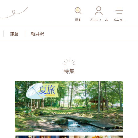
探す
プロフィール
メニュー
鎌倉
軽井沢
特集
名所・旧跡
温泉・スパ
その他施設
ごはん
カ