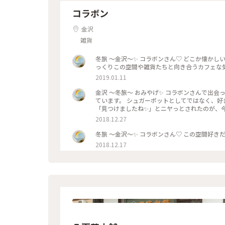
コラボン
金沢
雑貨
冬旅 〜金沢〜✨ コラボンさん♡ どこか懐かしい
っくりこの空間や雑貨たちと向き合うカフェな気が
2019.01.11
金沢 〜冬旅〜 おみやげ✨ コラボンさんで出
ています。 シュガーポットとしてではなく、好
「見つけましたね✨」とニヤっとされたのが、今
カフェ#雑貨#おみやげ#宝物#出会ってしまった
2018.12.27
冬旅 〜金沢〜✨ コラボンさん♡ この空間好きだ
2018.12.17