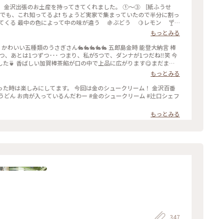
出てくる 最中の色によって中の味が違う 🍇ぶどう 🍋レモン 🍸
もっとみる
んを詰めて 「🌰栗最中じゃ❗」と食べる姪 ... そうすると、みん
とあっという間に食べちゃった ⑤［五郎島金時芋］甘納
ど、🍠芋の煮物を食べている感じ。 出張に行く前に金沢
た🍵 香ばしい加賀棒茶餡が口の中で上品に広がります😋まだまだ
 北陸新幹線🚄のなかではｶﾁﾝｺﾁﾝのスジャータアイス食べたり楽し
ぎ#うさぎ#まんじゅう#ひゃくまんさん#おみやげ
もっとみる
銘菓 #紙ふうせん #五郎島金時芋 #わり氷
た時は楽しみにしてます。 今回は金のシュークリーム！ 金沢百番
どん お肉が入っているんだわー #金のシュークリーム #辻口シェフ
もっとみる
347