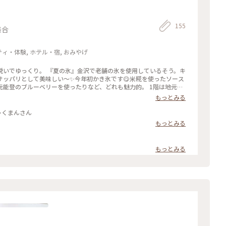
155
集合
ティ・体験, ホテル・宿, おみやげ
脱いでゆっくり。 『夏の氷』金沢で老舗の氷を使用しているそう。キ
サッパリとして美味しい～✨今年初かき氷です😋米糀を使ったソース
能登のブルーベリーを使ったりなど、どれも魅力的。 1階は地元の
セレクトされた雑貨や食器など、見ているだけでも楽しく、とても居
もっとみる
っておきの旅#金沢#東山#かき氷#八百萬本舗#ことりっぷ石川
 #石川県 #ひゃくまんさん
もっとみる
もっとみる