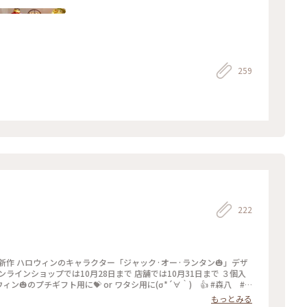
259
222
🎃」デザ
Myことりっぷ #石川県金沢市 #金沢グルメ #ハロウィン最中🎃
もっとみる