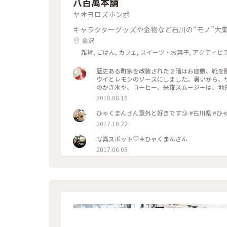
八百萬本舗
ヤオヨロズホンポ
キャラクターグッズや金物など石川の“モノ”大
金沢
雑貨, ごはん, カフェ, スイーツ・お菓子, アクティビ
歴史ある町家を改装された２階はお座敷、靴を
ウイとレモンのソースにしました。暑いから、
のかき氷や、コーヒー、米糀スムージーは、地元
食材から作った、お菓子や調味料、海藻など。
2018.08.19
心地の良い空間でした。 バス停すぐです。 #と
ひゃくまんさん意外と好きです😘
2017.10.22
写真スポット♡＃ひゃくまんさん
2017.06.05