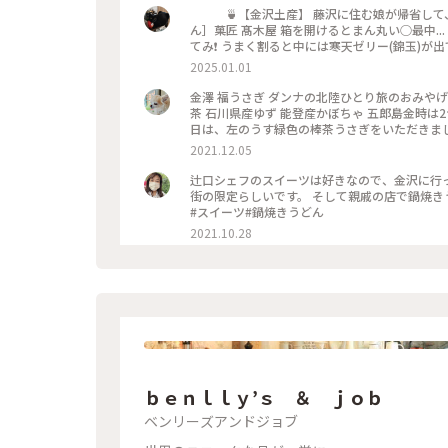
🍵【金沢土産】 藤沢に住む娘が帰省して、金沢出張のお土産を持ってきてくれました。 ①～③ ［紙ふうせ
ん］菓匠 髙木屋 箱を開けるとまん丸い○最中... でも、これ知ってるよ❗ ちょうど実家で集まっていたので半分に割っ
てみ❗ うまく割ると中には寒天ゼリー(錦玉)が
白ワイン 🤎黒糖 でもね....うちの家族みんな味音痴なので、議論するもどれがどの味かわからず😂🤣 最後には中の
2025.01.01
ゼリーを食べてからになった最中皮の半分に栗きんと
な真似しちゃうんだよね🤣😂🤣😂🤣😂 ④［わり氷］村上製菓所 砂糖・寒天・白山の伏流水 原材料がこの3つのみ 外
金澤 福うさぎ ダンナの北陸ひとり旅のおみやげ かわいい五種類のうさぎさん🐇🐇🐇🐇🐇 五郎島金時 能登大納言 棒
はカリッと中はしっとり 見た目は✨宝石みたい 袋を開ける
茶 石川県産ゆず 能登産かぼちゃ 五郎島金時は2つ、あとは1つずつ･･･ つまり、私が5つで、ダンナが1つだね‼️笑 今
豆かわむら 金沢にし茶屋街にある有名な甘納豆屋さんだけ
日は、左のうす緑色の棒茶うさぎをいただきまし
のお土産を調べちゃう、ちゃっかりものの娘です。
あと4つ楽しみ～♡ #石川#金沢#金澤#福うさ
2021.12.05
んでるね🎵 上司のお土産は中田の［きんつば］ですって‼️ ※全部金沢駅の名店街で購入しているので下⬇のスポット
にしてあります #金沢 #金沢土産 #金沢
辻口シェフのスイーツは好きなので、金沢に行っ
街の限定らしいです。 そして親戚の店で鍋焼きう
#スイーツ#鍋焼きうどん
2021.10.28
ｂｅｎｌｌｙ’ｓ ＆ ｊｏｂ
ベンリーズアンドジョブ