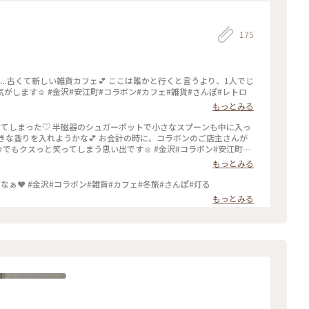
175
...古くて新しい雑貨カフェ💕 ここは誰かと行くと言うより、1人でじ
します☺️ #金沢#安江町#コラボン#カフェ#雑貨#さんぽ#レトロ
もっとみる
会ってしまった♡ 半磁器のシュガーポットで小さなスプーンも中に入っ
きな香りを入れようかな💕 お会計の時に、コラボンのご店主さんが
でもクスっと笑ってしまう思い出です☺️ #金沢#コラボン#安江町#
#黄色いコトリ
もっとみる
なぁ❤️ #金沢#コラボン#雑貨#カフェ#冬旅#さんぽ#灯る
もっとみる