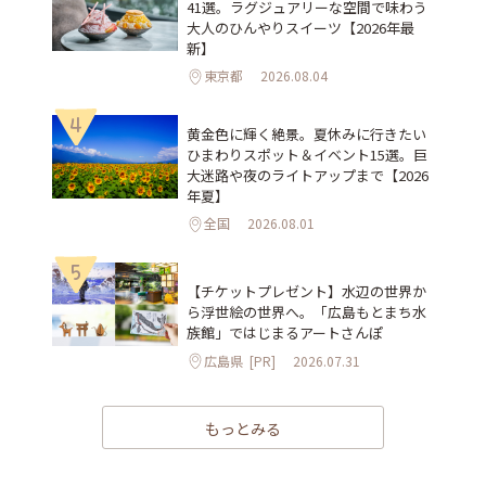
41選。ラグジュアリーな空間で味わう
大人のひんやりスイーツ【2026年最
新】
東京都
2026.08.04
4
黄金色に輝く絶景。夏休みに行きたい
ひまわりスポット＆イベント15選。巨
大迷路や夜のライトアップまで【2026
年夏】
全国
2026.08.01
5
【チケットプレゼント】水辺の世界か
ら浮世絵の世界へ。「広島もとまち水
族館」ではじまるアートさんぽ
広島県
[PR]
2026.07.31
もっとみる