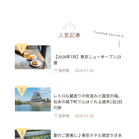
人気記事
1
【2026年7月】東京ニューオープン23
選
東京都
2026.07.30
2
レトロな蔵造りの街並みと国宝の城。
松本の城下町で心ほぐれる週末1泊2日
の旅
長野県
2026.07.28
3
夏のご褒美に♪東京ホテル限定かき氷