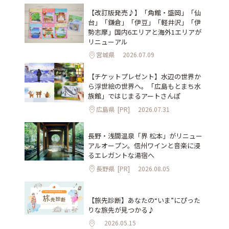
【改訂版発売♪】「角館・盛岡」「仙
台」「鎌倉」「伊豆」「軽井沢」「伊
勢志摩」国内6エリアと海外1エリアが
リニューアル
宮城県
2026.07.09
【チケットプレゼント】水辺の世界か
ら浮世絵の世界へ。「広島もとまち水
族館」ではじまるアートさんぽ
広島県
[PR]
2026.07.31
長野・浅間温泉「界 松本」がリニュー
アルオープン。信州ワインと音楽に浸
るエレガントな湯宿へ
長野県
[PR]
2026.08.05
【旅先診断】あなたの“いま”にぴった
りな旅先が見つかる♪
2026.05.15