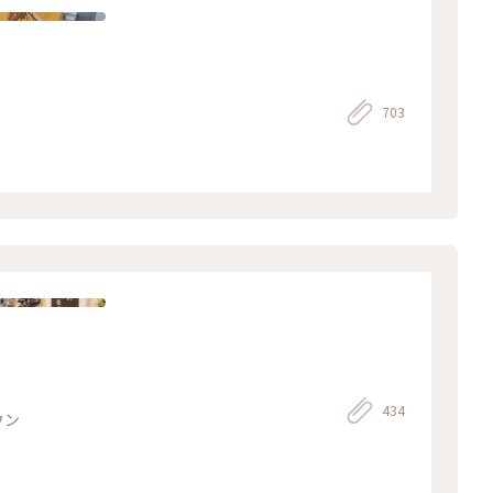
703
434
ウン