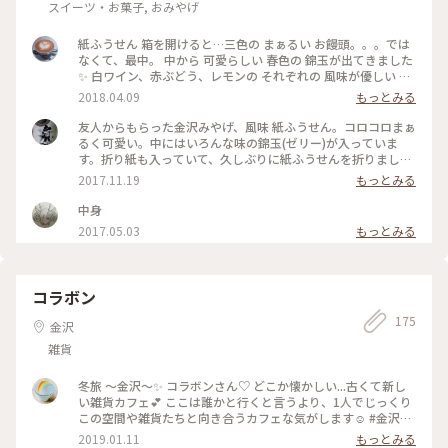
スイーツ・お菓子, おみやげ
紙ふうせん 箱を開けると…三色の まぁるい お饅頭。。。では
なくて、最中。 中から 可愛らしい 春色の 錦玉が出てきました
✨ 白ワイン、赤ぶどう、レモンの それぞれの 風味が優しい 金
沢の 和スイーツ。 しおりには 折り紙が 入っていて、裏面には
2018.04.09
もっとみる
折り方まで😆🎵 後日、久しぶりに 紙ふうせんを折りました。
折り方 忘れてなかった❣️(笑) 遊び心を感じる 素敵な お土産 ご
友人からもらった金沢みやげ、風味 紙ふうせん。コロコロまぁ
ちそうさまでした😋 #和スイーツ #紙ふうせん #お茶時間 #錦
るく可愛い。中にはいろんな味の錦玉(ゼリー)が入っていま
玉最中 #高木屋 #ことりっぷ石川 #お土産 #おみやげ #ギフト
す。折り紙も入っていて、久しぶりに紙ふうせんを折りまし
た。 #金沢 #お土産 #紙ふうせん
2017.11.19
もっとみる
中身
2017.05.03
もっとみる
コラボン
175
金沢
雑貨
冬旅 〜金沢〜✨ コラボンさん♡ どこか懐かしい...古くて新し
い雑貨カフェ💕 ここは誰かと行くと言うより、1人でじっくり
この空間や雑貨たちと向き合うカフェな気がします☺️ #金沢#
安江町#コラボン#カフェ#雑貨#さんぽ#レトロ
2019.01.11
もっとみる