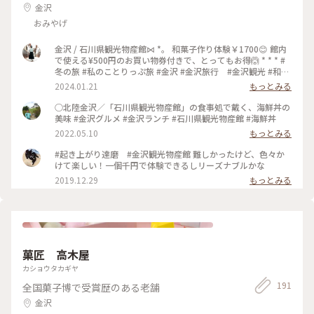
金沢
おみやげ
金沢 / 石川県観光物産館⋈ *。 和菓子作り体験￥1700😊 館内
で使える¥500円のお買い物券付きで、とってもお得🙆 * * * #
冬の旅 #私のことりっぷ旅 #金沢 #金沢旅行 #金沢観光 #和菓
子作り体験
2024.01.21
もっとみる
○北陸金沢／「石川県観光物産館」の食事処で戴く、海鮮丼の
美味 #金沢グルメ #金沢ランチ #石川県観光物産館 #海鮮丼
2022.05.10
もっとみる
#起き上がり達磨 #金沢観光物産館 難しかったけど、色々か
けて楽しい！一個千円で体験できるしリーズナブルかな
2019.12.29
もっとみる
菓匠 高木屋
カショウタカギヤ
191
全国菓子博で受賞歴のある老舗
金沢