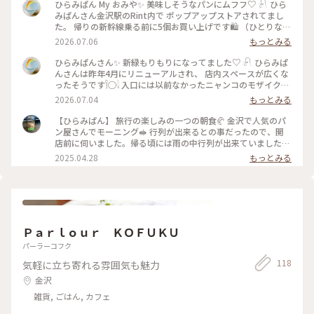
ひらみぱん My おみや✨ 美味しそうなパンにムフフ♡ 𓍯 ひら
みぱんさん金沢駅のRint内で ポップアップストアされてまし
た。 帰りの新幹線乗る前に5個お買い上げです🛍️ （ひとりなの
にちょっと多いですが） 𓍯 ⚪︎クロックムッシュ ⚪︎クロワッサ
2026.07.06
もっとみる
ン ⚪︎あさりのクラムチャウダー ⚪︎いちじくデニッシュ ⚪︎カル
ダモンロール 全部が大当たりパンです🎯 𓍯 今回は日帰りでし
ひらみぱんさん✨ 新緑もりもりになってました♡ 𓍯 ひらみぱ
たが、 とても濃い1日となりました･ᴗ･ 見て下さってありがと
んさんは昨年4月にリニューアルされ、 店内スペースが広くな
うございました🫶 金沢 日帰り ららら旅 fin 𓈒 𓏸 𓐍 𓂃 𓈒𓏸 𓂃◌𓈒𓐍 𓈒
ったそうです𓌉◯𓇋 入口には以前なかったニャンコのモザイクが
#ひらみぱん #パン #ポップアップストア #Myおみや #ひみつ
💠 紫陽花も可愛く咲いており、さらにいい感じ💙 𓍯 この日
2026.07.04
もっとみる
の絶景 #金沢ららら旅 #日帰り #ひとり旅 #もっともっと
は、金沢駅内でパンのポップアップストアが 催事されている
KANAZAWA
ためビストロはお休みでした。 どっちみちららら時間がもう
【ひらみぱん】 旅行の楽しみの一つの朝食🥐 金沢で人気のパ
タイムアップなので、 次回のお楽しみで伺いたいです🥰 もち
ン屋さんでモーニング🥪 行列が出来るとの事だったので、開
ろん、このあとは駅でパン大人買いです🥐🛍️ #ひらみぱん #ビ
店前に伺いました。帰る頃には雨の中行列が出来ていました💦
ストロ #パン屋さん #新緑 #紫陽花 #モザイクアート #ひみつの
モーニングは3種類から選べますが、人気のクロックマダムと
2025.04.28
もっとみる
絶景 #金沢ららら旅 #日帰り #ひとり旅 #もっともっと
本日のスープ（この日は人参🥕でした）をいただきました♪♪
KANAZAWA
パンも美味しいですが、野菜とスープがめちゃくちゃおいしか
ったです😋 スープは1人だと多いくらい💦 朝からお腹いっぱい
になりましたー お店もカントリー調で可愛いかったです。 朝
から贅沢な時間を過ごせました✨ #金沢#モーニング#ひらみぱ
ん
Ｐａｒｌｏｕｒ ＫＯＦＵＫＵ
パーラーコフク
118
気軽に立ち寄れる雰囲気も魅力
金沢
雑貨, ごはん, カフェ