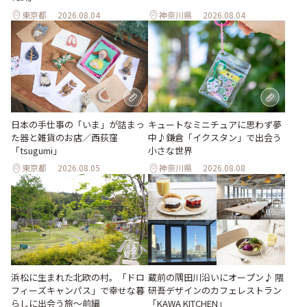
東京都
2026.08.04
神奈川県
2026.08.04
日本の手仕事の「いま」が詰まっ
キュートなミニチュアに思わず夢
た器と雑貨のお店／西荻窪
中♪鎌倉「イクスタン」で出会う
「tsugumi」
小さな世界
東京都
2026.08.05
神奈川県
2026.08.08
浜松に生まれた北欧の村。「ドロ
蔵前の隅田川沿いにオープン♪ 隈
フィーズキャンパス」で幸せな暮
研吾デザインのカフェレストラン
らしに出会う旅～前編
「KAWA KITCHEN」