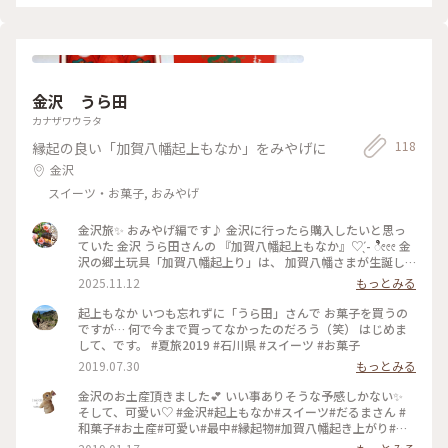
金沢 うら田
カナザワウラタ
118
縁起の良い「加賀八幡起上もなか」をみやげに
金沢
スイーツ・お菓子, おみやげ
金沢旅✨ おみやげ編です♪ 金沢に行ったら購入したいと思っ
ていた 金沢 うら田さんの 『加賀八幡起上もなか』♡ ̖́- ೀೀೀ 金
沢の郷土玩具「加賀八幡起上り」は、 加賀八幡さまが生誕し
た際の 真紅のおくるみ姿に似せた人形で、 子供の健康を願っ
2025.11.12
もっとみる
て配られました。 その姿を模した最中は、 出産祝いなどに用
いられています。 （ホームページより） ೀೀೀ 家族繁栄、健康
起上もなか いつも忘れずに「うら田」さんで お菓子を買うの
祈願、愛児のお宮参り、 厄除、病気平穏にと広く愛されてい
ですが… 何で今まで買ってなかったのだろう（笑） はじめま
る 縁起が良いもなかです✨ 中にはたくさんの餡子が入ってい
して、です。 #夏旅2019 #石川県 #スイーツ #お菓子
て とっても美味しいです(o^^o) 今回、友達、社会人学生でお
2019.07.30
もっとみる
世話になっている 大学関連、自分用に 購入させて頂きました｡
✧ 金沢みやげにぴったりだと思います🥰 #金沢 #金沢旅 #金沢
金沢のお土産頂きました💕 いい事ありそうな予感しかない✨
みやげ #おみやげ #お土産 #ことりっぷと一緒 #金沢うら田 #加
そして、可愛い♡ #金沢#起上もなか#スイーツ#だるまさん #
賀八幡起上もなか
和菓子#お土産#可愛い#最中#縁起物#加賀八幡起き上がり#う
ら田#冬のごちそう