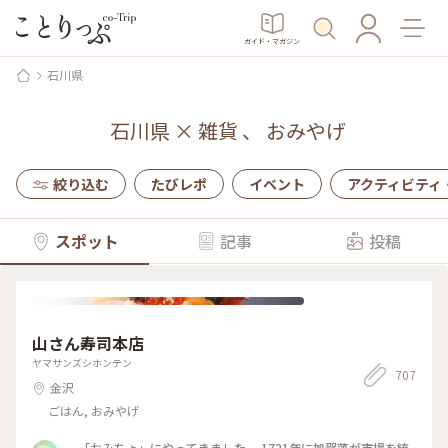
ガイド・マガジン
石川県
石川県
×
雑貨
、
おみやげ
絞り込む
たびレポ
イベント
アクティビティ
スポット
記事
投稿
山さん寿司本店
ヤマサンズシホンテン
707
金沢
ごはん, おみやげ
「おみちょ」にやってきました。 1721年に加賀藩が市場を統