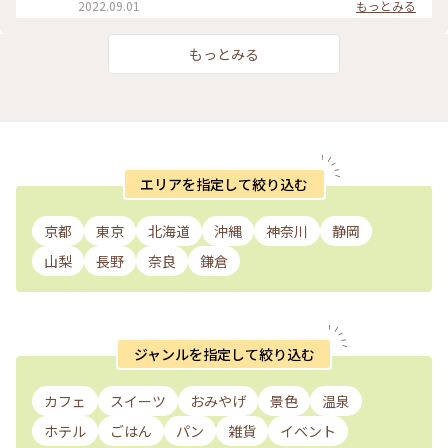
供される甘味も高すぎず、 雰囲気も楽しめてゆっくり出来るの
2022.09.01
もっとみる
懐かしく思い出しました. 長町の入り口近くにあって、今回訪
で オススメです。 #石川県#金沢市#金沢観光#北陸観光#石川
れた時は定休日でした. . 📷2023.11.15 . #私のことりっぷ旅 #
観光#金沢旅行#金沢和菓子店#金沢和菓子#金沢グルメ#金沢お
秋さんぽ #金沢 #ことりっぷ金沢 #長町武家屋敷跡 #茶菓工房
やつ#金沢かき氷#茶菓工房たろう鬼川店#金沢武家屋敷#長町
もっとみる
たろう #たろうのようかん #長町 #金沢ことりっぷ #グリルオ
武家屋敷#長町
ーツカ #ハントンライス
エリアを指定して絞り込む
京都
東京
北海道
沖縄
神奈川
静岡
山梨
長野
奈良
鎌倉
ジャンルを指定して絞り込む
カフェ
スイーツ
おみやげ
景色
温泉
ホテル
ごはん
パン
雑貨
イベント