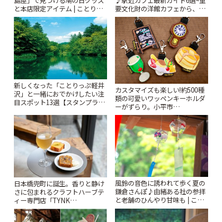
♪駅近カフェ最新ガイド6選~重
島屋」で見つける鳩の日グッズ
要文化財の洋館カフェから、改
と本店限定アイテム | ことりっ
札すぐのレトロ喫茶まで~ | こと
ぷ
りっぷ
新しくなった「ことりっぷ軽井
カスタマイズも楽しい!約500種
沢」と一緒におでかけしたい注
類の可愛いワッペンキーホルダ
目スポット13選【スタンプラリ
ーがずらり。小平市
ー開催中】 | ことりっぷ
「Kimamaya T&K」 | ことりっ
ぷ
風鈴の音色に誘われて歩く夏の
日本橋兜町に誕生。香りと静け
鎌倉さんぽ♪由緒ある社の参拝
さに包まれるクラフトハーブテ
と老舗のひんやり甘味も | こと
ィー専門店「TYNK
りっぷ
Kabutocho」 | ことりっぷ