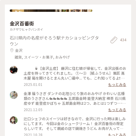
とりっぷ #にし茶屋街 #甘納豆かわむら
金沢百番街
カナザワヒャクバンガイ
石川県内の名産がそろう駅ナカショッピングタ
434
ウン
金沢
雑貨, スイーツ・お菓子, おみやげ
🍵【金沢土産】 藤沢に住む娘が帰省して、金沢出張のお
土産を持ってきてくれました。 ①～③ ［紙ふうせん］菓匠 髙
木屋 箱を開けるとまん丸い○最中... でも、これ知ってるよ❗ ち
ょうど実家で集まっていたので半分に割ってみ❗ うまく割ると
2025.01.01
もっとみる
中には寒天ゼリー(錦玉)が出てくる 最中の色によって中の味が
違う 🍇ぶどう 🍋レモン 🍸白ワイン 🤎黒糖 でもね....
金澤 福うさぎ ダンナの北陸ひとり旅のおみやげ かわいい五種
うちの家族みんな味音痴なので、議論するもどれがどの味かわ
類のうさぎさん🐇🐇🐇🐇🐇 五郎島金時 能登大納言 棒茶 石川県
からず😂🤣 最後には中のゼリーを食べてからになった最中皮
産ゆず 能登産かぼちゃ 五郎島金時は2つ、あとは1つずつ･･･
の半分に栗きんとんを詰めて 「🌰栗最中じゃ❗」と食べる姪 ...
つまり、私が5つで、ダンナが1つだね‼️笑 今日は、左のうす緑
2021.12.05
もっとみる
そうすると、みんな真似しちゃうんだよね🤣😂🤣😂🤣😂
色の棒茶うさぎをいただきました🍵 香ばしい加賀棒茶餡が口
④［わり氷］村上製菓所 砂糖・寒天・白山の伏流水 原材料が
の中で上品に広がります😋まだまだあと4つ楽しみ～♡ #石川#
辻口シェフのスイーツは好きなので、金沢に行った時は楽しみ
この3つのみ 外はカリッと中はしっとり 見た目は✨宝石みたい
金沢#金澤#福うさぎ#うさぎ#まんじゅう#ひゃくまんさん#お
にしてます。 今回は金のシュークリーム！ 金沢百番街の限定
袋を開けるとあっという間に食べちゃった ⑤［五郎島金時
みやげ
らしいです。 そして親戚の店で鍋焼きうどん お肉が入ってい
芋］甘納豆かわむら 金沢にし茶屋街にある有名な甘納豆屋さ
るんだわー #金のシュークリーム #辻口シェフ#スイーツ#鍋焼
2021.10.28
もっとみる