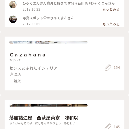
りなど、どれも魅力的。 1階は地元の食材から作った、お菓子
ひゃくまんさん意外と好きです😘 #石川県 #ひゃくまんさん
や調味料、海藻など。セレクトされた雑貨や食器など、見てい
2017.10.22
もっとみる
るだけでも楽しく、とても居心地の良い空間でした。 バス停
すぐです。 #とっておきの旅#金沢#東山#かき氷#八百萬本舗#
写真スポット♡＃ひゃくまんさん
ことりっぷ石川
2017.06.05
もっとみる
Ｃａｚａｈａｎａ
カザハナ
154
センスあふれたインテリア
金沢
雑貨
落雁諸江屋 西茶屋菓寮 味和以
らくがんもろえや にしちゃやかりょう あじわい
145