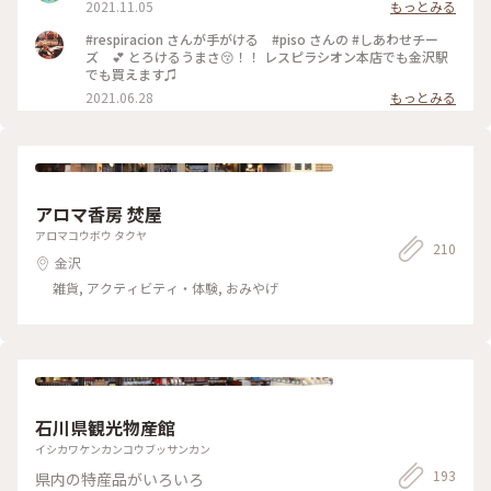
2021.11.05
もっとみる
メ #ハロウィン最中🎃 #🎃
#respiracion さんが手がける #piso さんの #しあわせチー
ズ 💕 とろけるうまさ😚！！ レスピラシオン本店でも金沢駅
でも買えます♫
2021.06.28
もっとみる
アロマ香房 焚屋
アロマコウボウ タクヤ
210
金沢
雑貨, アクティビティ・体験, おみやげ
石川県観光物産館
イシカワケンカンコウブッサンカン
193
県内の特産品がいろいろ