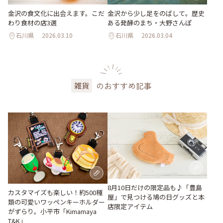
金沢の食文化に出会えます。こだ
金沢から少し足をのばして。歴史
わり食材の店3選
ある発酵のまち・大野さんぽ
石川県
2026.03.10
石川県
2026.03.04
のおすすめ記事
雑貨
8月10日だけの限定品も♪「豊島
カスタマイズも楽しい！約500種
屋」で見つける鳩の日グッズと本
類の可愛いワッペンキーホルダー
店限定アイテム
がずらり。小平市「Kimamaya
T&K」