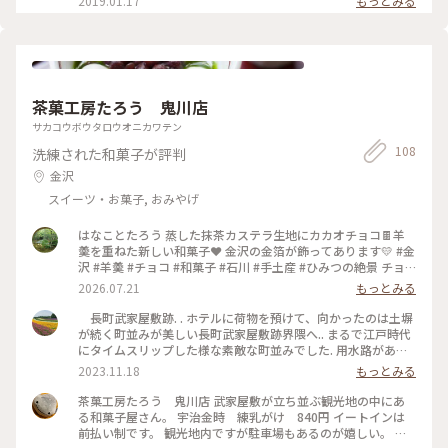
2019.01.17
もっとみる
茶菓工房たろう 鬼川店
サカコウボウタロウオニカワテン
108
洗練された和菓子が評判
金沢
スイーツ・お菓子, おみやげ
はなことたろう 蒸した抹茶カステラ生地にカカオチョコ🍫羊
羮を重ねた新しい和菓子❤️ 金沢の金箔が飾ってあります💛 #金
沢 #羊羮 #チョコ #和菓子 #石川 #手土産 #ひみつの絶景 チョ
コ🍫生地に刻みアーモンド入り…❤️ テリーヌショコラ風羊羮で
2026.07.21
もっとみる
した‼️
長町武家屋敷跡. . ホテルに荷物を預けて、向かったのは土塀
が続く町並みが美しい長町武家屋敷跡界隈へ.. まるで江戸時代
にタイムスリップした様な素敵な町並みでした. 用水路があち
こちにあったり、石畳の細い路地が美しい.. . その中にある茶
2023.11.18
もっとみる
菓工房たろうさんでようかんを買いました. こちらのようかん
は洋菓子を思わせるような斬新な味わいで、お茶はもちろんの
茶菓工房たろう 鬼川店 武家屋敷が立ち並ぶ観光地の中にあ
こと、コーヒーと一緒に食べてもぴったりの美しいようかんで
る和菓子屋さん。 宇治金時 練乳がけ 840円 イートインは
す. . 5枚目の写真は2年半前のGWに家族で行った グリルオーツ
前払い制です。 観光地内ですが駐車場もあるのが嬉しい。 提
カさん. ハントンライスが有名で長い時間並んで 食べたことを