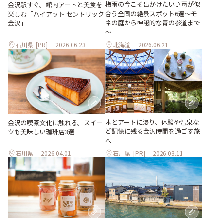
梅雨の今こそ出かけたい♪雨が似
金沢駅すぐ。館内アートと美食を
合う全国の絶景スポット6選～モ
楽しむ「ハイアット セントリック
ネの庭から神秘的な青の参道まで
金沢」
～
石川県
[PR]
2026.06.23
北海道
2026.06.21
本とアートに浸り、体験や温泉な
金沢の喫茶文化に触れる。スイー
ど記憶に残る金沢時間を過ごす旅
ツも美味しい珈琲店3選
へ
石川県
2026.04.01
石川県
[PR]
2026.03.11