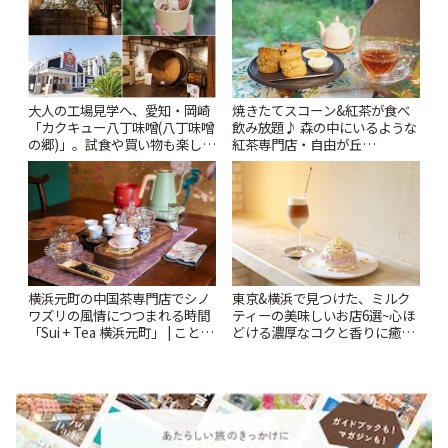
大人の工場見学へ、愛知・岡崎
焼きたてスコーン&紅茶が食べ
「カクキュー八丁味噌(八丁味噌
飲み放題♪ 森の中にいるような
の郷)」。試食や買い物も楽しみ
紅茶専門店・自由が丘
♪ | ことりっぷ
「YOTSUBA TEA」でのんびり
時間 | ことりっぷ
横浜元町の中国茶専門店でシノ
東京&横浜で見つけた、ミルク
ワズリの風情につつまれる時間
ティーの美味しいお店6選~心ほ
「Sui + Tea 横浜元町」 | ことり
どける濃厚なコクと香りに癒や
っぷ
されるティータイム~ | ことりっ
ぷ