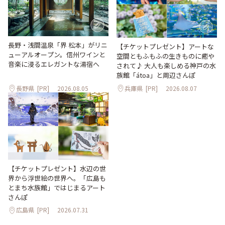
長野・浅間温泉「界 松本」がリニ
【チケットプレゼント】アートな
ューアルオープン。信州ワインと
空間ともふもふの生きものに癒や
音楽に浸るエレガントな湯宿へ
されて♪ 大人も楽しめる神戸の水
族館「átoa」と周辺さんぽ
長野県
[PR]
2026.08.05
兵庫県
[PR]
2026.08.07
【チケットプレゼント】水辺の世
界から浮世絵の世界へ。「広島も
とまち水族館」ではじまるアート
さんぽ
広島県
[PR]
2026.07.31