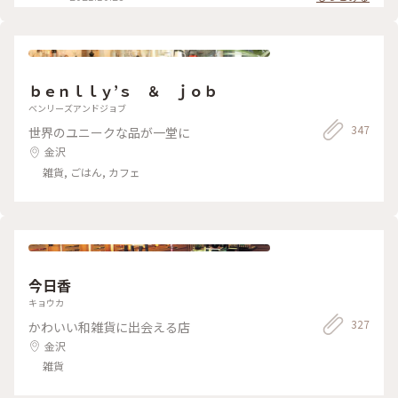
んだけど、🍠芋の煮物を食べている感じ。 出張に行く前に金沢
きうどん
のお土産を調べちゃう、ちゃっかりものの娘です。 北陸新幹線
🚄のなかではｶﾁﾝｺﾁﾝのスジャータアイス食べたり楽しんでるね
🎵 上司のお土産は中田の［きんつば］ですって‼️ ※全部金沢駅
の名店街で購入しているので下⬇のスポットにしてあります #
金沢 #金沢土産 #金沢銘菓 #紙ふうせん #五郎島金時芋 #わり氷
ｂｅｎｌｌｙ’ｓ ＆ ｊｏｂ
ベンリーズアンドジョブ
347
世界のユニークな品が一堂に
金沢
雑貨, ごはん, カフェ
今日香
キョウカ
327
かわいい和雑貨に出会える店
金沢
雑貨