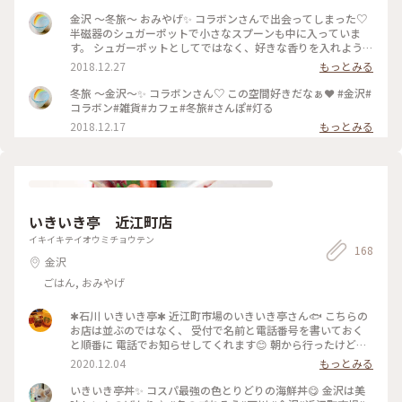
金沢 〜冬旅〜 おみやげ✨ コラボンさんで出会ってしまった♡
半磁器のシュガーポットで小さなスプーンも中に入っていま
す。 シュガーポットとしてではなく、好きな香りを入れようか
な💕 お会計の時に、コラボンのご店主さんが「見つけました
2018.12.27
もっとみる
ね✨」とニヤっとされたのが、今でもクスっと笑ってしまう思
い出です☺️ #金沢#コラボン#安江町#カフェ#雑貨#おみやげ#
冬旅 〜金沢〜✨ コラボンさん♡ この空間好きだなぁ❤️ #金沢#
宝物#出会ってしまった#黄色いコトリ
コラボン#雑貨#カフェ#冬旅#さんぽ#灯る
2018.12.17
もっとみる
いきいき亭 近江町店
イキイキテイオウミチョウテン
168
金沢
ごはん, おみやげ
✱石川 いきいき亭✱ 近江町市場のいきいき亭さん🐟 こちらの
お店は並ぶのではなく、 受付で名前と電話番号を書いておく
と順番に 電話でお知らせしてくれます😊 朝から行ったけど、1
時間は待ちました💦 でもその間、近江町市場散策できるので
2020.12.04
もっとみる
時間を有効活用できますね♪ お店の人もとってもあったかい
方々で、 海鮮丼、大変美味でした✨ 有名人もたくさん来られ
いきいき亭丼✨ コスパ最強の色とりどりの海鮮丼😋 金沢は美
てるようですね😳!! #冬を味わう #石川 #石川県 #金沢 #近江町