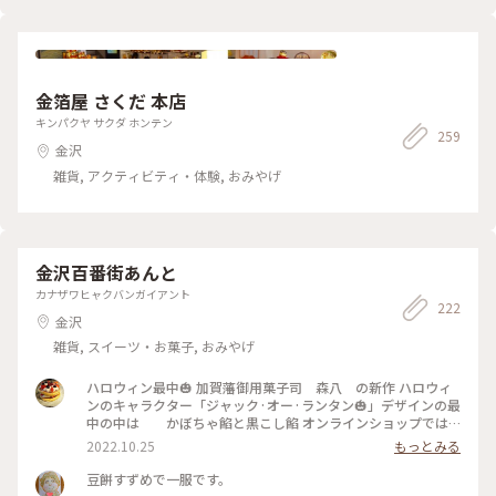
金箔屋 さくだ 本店
キンパクヤ サクダ ホンテン
259
金沢
雑貨, アクティビティ・体験, おみやげ
金沢百番街あんと
カナザワヒャクバンガイアント
222
金沢
雑貨, スイーツ・お菓子, おみやげ
ハロウィン最中🎃 加賀藩御用菓子司 森八 の新作 ハロウィ
ンのキャラクター「ジャック·オー·ランタン🎃」デザインの最
中の中は かぼちゃ餡と黒こし餡 オンラインショップでは
10月28日まで 店舗では10月31日まで ３個入り(かぼちゃ餡２
2022.10.25
もっとみる
個 黒こし餡１個) 750Yen ハロウィン🎃のプチギフト用に💝 or
ワタシ用に(σ*´∀｀) 👍️ #森八 #森八新作 #ハロウィン #
豆餅すずめで一服です。
秋いろとりどり #Myことりっぷ #石川県金沢市 #金沢グル