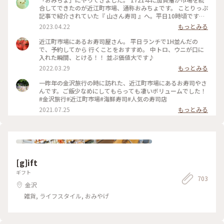
合してできたのが近江町市場、通称おみちょです。 ことりっぷ
記事で紹介されていた『 山さん寿司 』へ。平日10時頃ですが
運良く私たち一組だけでした。 加賀友禅の扇子を広げたかの
2023.04.22
もっとみる
ように見事な海鮮丼。ネタはぷりぷりのピチピチです。 もちろ
ん金沢といえばノドグロ、お隣の富山の新鮮な甘エビ。そして
近江町市場にあるお寿司屋さん。 平日ランチで1H並んだの
タコの歯切れよさにびっくり。仕込みがいいのかな？ 店員さ
で、予約してから 行くことをおすすめ。 中トロ、ウニが口に
んたちは笑顔で気配りもばっちりです。 箸袋に「あんやとね
入れた瞬間、とける！！ 並ぶ価値大です♪
ぇ」の文字が。「金沢の方言で、ありがとうという意味なんで
2022.03.29
もっとみる
すよ」と教えてくださいました。 1～2時間待ちの時もあるそ
うなので、確実に食べたい方は予約をおすすめします❣️ 金沢旅
一昨年の金沢旅行の時に訪れた、近江町市場にあるお寿司やさ
② #山さん寿司 #近江町市場 #金沢 #海鮮丼 #寿司 #私のことり
んです。ご飯少なめにしてもらっても凄いボリュームでした！
っぷ旅 #レトロな街
#金沢旅行#近江町市場#海鮮寿司#人気の寿司店
2021.07.25
もっとみる
[g]ift
ギフト
703
金沢
雑貨, ライフスタイル, おみやげ