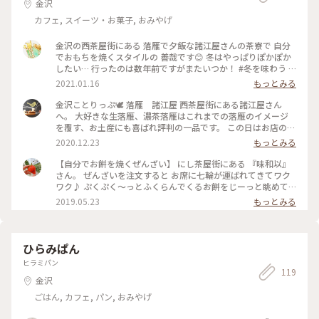
金沢
カフェ, スイーツ・お菓子, おみやげ
金沢の西茶屋街にある 落雁で夕飯な諸江屋さんの茶寮で 自分
でおもちを焼くスタイルの 善哉です😊 冬はやっぱりぽかぽか
したい… 行ったのは数年前ですがまたいつか！ #冬を味わう #
金沢 #ぜんざい
2021.01.16
もっとみる
金沢ことりっぷ🕊 落雁 諸江屋 西茶屋街にある諸江屋さん
へ。 大好きな生落雁、濃茶落雁はこれまでの落雁のイメージ
を覆す、お土産にも喜ばれ評判の一品です。 この日はお店の奥
にある菓寮にて一服しました。 入り口のショーウィンドウで
2020.12.23
もっとみる
見た季節のかわいらしいお干菓子🌲🔔に目を奪われたため、お
抹茶とのセットをいただきました。 机上で七輪でお餅を自分
【自分でお餅を焼くぜんざい】 にし茶屋街にある 『味和以』
で焼くおぜんざいをほかの方召し上がってました。 お干菓子
さん。 ぜんざいを注文すると お席に七輪が運ばれてきてワク
の左、赤いのはふやきせんべいにサンタさんが描かれたほんの
ワク♪ ぷくぷく～っとふくらんでくるお餅をじーっと眺めて
り甘いさくっと軽いおせんべい。ツリー🌲はすはまで懐かしい
いるのもなかなか体験できないぜいたくな時間です。 #おいし
2019.05.23
もっとみる
味。食感がなんとも言えず、しあわせを感じるます。大事にひ
い時間 #甘味処 #ぜんざい #お餅 #和カフェ #和スイーツ #金沢
とくち、ふたくちといただきました。 ベル🔔は固めの落雁。
#金沢旅行 #週末旅 #にし茶屋街
一つずつ食感、味が違いお抹茶とのマリアージュもサイコーで
した。 次はどの季節を楽しもうかと思い巡らせながらのんび
ひらみぱん
りとした時間を過ごしました。 3枚めは花うさぎです。 #冬を
ヒラミパン
味わう#金沢#西茶屋#スイーツ巡り#落雁
119
金沢
ごはん, カフェ, パン, おみやげ