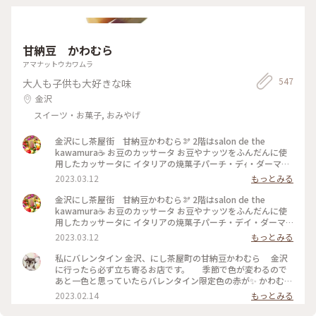
甘納豆 かわむら
アマナットウカワムラ
547
大人も子供も大好きな味
金沢
スイーツ・お菓子, おみやげ
金沢にし茶屋街 甘納豆かわむら🫘 2階はsalon de the
kawamura☕️ お豆のカッサータ お豆やナッツをふんだんに使
用したカッサータに イタリアの焼菓子パーチ・デｨ・ダーマを
添えて とMENUに書いてありました セットの飲み物は三色豆茶
2023.03.12
もっとみる
をいただきました 砂時計で5分間⏳最初の飲み頃です 10分後、
より香ばしい豆茶がいただけます 豆茶がなくなった後は、能
金沢にし茶屋街 甘納豆かわむら🫘 2階はsalon de the
登揚げ浜式塩を かけて枝豆感覚で楽しめました 1階の甘納豆か
kawamura☕️ お豆のカッサータ お豆やナッツをふんだんに使
わむらさんでは、甘納豆や羊羹 糖菓子など購入できます とて
用したカッサータに イタリアの焼菓子パーチ・デイ・ダーマ
も洗練された店内の商品を眺めていると 色々味わいたくなり
を添えて とMENUに書いてありました セットの飲み物は三色豆
2023.03.12
もっとみる
ます 2階のカフェのMENUには、お豆や焼菓子など 少しずつ味
茶をいただきました 砂時計で5分間⏳最初の飲み頃です 10分
わえるプレートもありました #私のことりっぷ旅 #Myことりっ
後、より香ばしい豆茶がいただけます 豆茶がなくなった後
私にバレンタイン 金沢、にし茶屋町の甘納豆かわむら 金沢
ぷ #にし茶屋街 #甘納豆かわむら
は、能登揚げ浜式塩を かけて枝豆感覚で楽しめました 1階の甘
に行ったら必ず立ち寄るお店です。 季節で色が変わるので
納豆かわむらさんでは、甘納豆や羊羹 糖菓子など購入できま
あと一色と思っていたらバレンタイン限定色の赤が✨ かわむら
す とても洗練された店内の商品を眺めていると 色々味わいた
公式サイトでポチッとしてしまいました。 #Myことりっぷ #フ
2023.02.14
もっとみる
くなります 2階のカフェのMENUには、お豆や焼菓子など 少し
ァンタジーの世界 ＃金沢
ずつ味わえるプレートもありました #私のことりっぷ旅 #Myこ