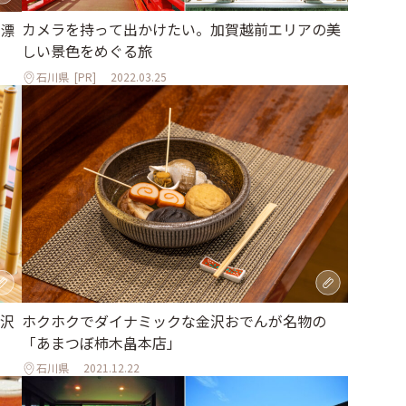
カメラを持って出かけたい。加賀越前エリアの美
漂
しい景色をめぐる旅
」
石川県
[PR]
2022.03.25
沢
ホクホクでダイナミックな金沢おでんが名物の
「あまつぼ柿木畠本店」
石川県
2021.12.22