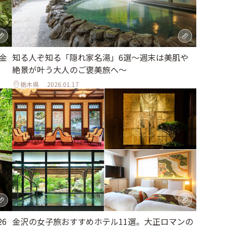
金
知る人ぞ知る「隠れ家名湯」6選～週末は美肌や
絶景が叶う大人のご褒美旅へ～
栃木県
2026.01.17
金沢の女子旅おすすめホテル11選。大正ロマンの
6