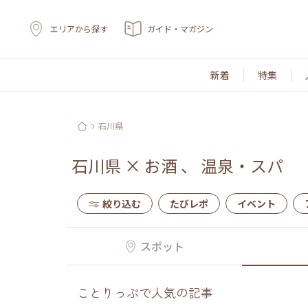
エリアから探す
ガイド・マガジン
新着
特集
石川県
石川県
×
お酒
、
温泉・スパ
絞り込む
たびレポ
イベント
スポット
ことりっぷで人気の記事