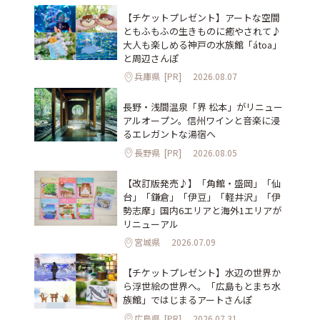
【チケットプレゼント】アートな空間
ともふもふの生きものに癒やされて♪
大人も楽しめる神戸の水族館「átoa」
と周辺さんぽ
兵庫県
[PR]
2026.08.07
長野・浅間温泉「界 松本」がリニュー
アルオープン。信州ワインと音楽に浸
るエレガントな湯宿へ
長野県
[PR]
2026.08.05
【改訂版発売♪】「角館・盛岡」「仙
台」「鎌倉」「伊豆」「軽井沢」「伊
勢志摩」国内6エリアと海外1エリアが
リニューアル
宮城県
2026.07.09
【チケットプレゼント】水辺の世界か
ら浮世絵の世界へ。「広島もとまち水
族館」ではじまるアートさんぽ
広島県
[PR]
2026.07.31