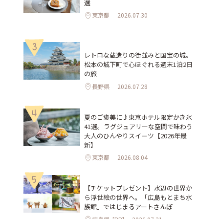
選
東京都
2026.07.30
3
レトロな蔵造りの街並みと国宝の城。
松本の城下町で心ほぐれる週末1泊2日
の旅
長野県
2026.07.28
4
夏のご褒美に♪東京ホテル限定かき氷
41選。ラグジュアリーな空間で味わう
大人のひんやりスイーツ【2026年最
新】
東京都
2026.08.04
5
【チケットプレゼント】水辺の世界か
ら浮世絵の世界へ。「広島もとまち水
族館」ではじまるアートさんぽ