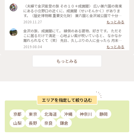
私のことりっぷ旅 #金沢 #成巽閣#兼六園
〈夫婦で金沢能登の旅 その１０＊成巽閣〉 広い兼六園の南東
にある小立野口の近くに、成巽閣（せいそんかく）がありま
す。（歴史博物館 重要文化財） 兼六園と金沢城公園で十分満
喫できるので、うっかり見落としがちですが、時間が許せば、
2020.11.27
もっとみる
わざわざ訪れてほしいスポットです。 ここは江戸末期、前田家
１３代齊泰が母堂にあたる１２代奥方、眞子龍院（鷹司隆子）
金沢の旅、成巽閣にて。 縁側のある建物、好きです。 ただそ
のために造営した奥方御殿です。 贅を凝らした美しい造りです
こに居るだけで満足… 心地よい風が吹いていると、 なかなか
が、注目したいのは、謁見の間。（公式の御対面所として使用
離れられなくて（笑） 先日、久しぶりの人に会ったら 月末に
されていました） 花鳥を透かし彫りにした１枚板の欄間は、
金沢へ行くというので、 是非、寄ってね！と おススメしてし
2019.08.04
もっとみる
本当に鮮やかな色と共に忘れられないです。 そして、２階にあ
まいました。 #夏旅2019 #金沢 #石川県
る折上天井に群青（ウルトラマリンブルー）を用いた群青の間
も、必見の価値あり。 １０月から１１月末までは前田家の奥
もっとみる
方展も開催されて、華麗な刺繍と優雅な色彩の衣装、調度品も
見ることができました。 （撮影は庭のみＯＫ）（水曜休館
日） #金沢 #成巽閣 #優美な世界
エリアを指定して絞り込む
京都
東京
北海道
沖縄
神奈川
静岡
山梨
長野
奈良
鎌倉