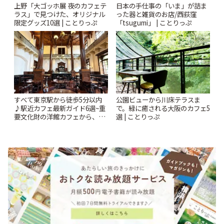
上野「大ゴッホ展 夜のカフェテ
日本の手仕事の「いま」が詰ま
ラス」で見つけた、オリジナル
った器と雑貨のお店/西荻窪
限定グッズ10選 | ことりっぷ
「tsugumi」 | ことりっぷ
すべて東京駅から徒歩5分以内
公園ビューから川床テラスま
♪駅近カフェ最新ガイド6選~重
で。緑に癒される大阪のカフェ5
要文化財の洋館カフェから、改
選 | ことりっぷ
札すぐのレトロ喫茶まで~ | こと
りっぷ