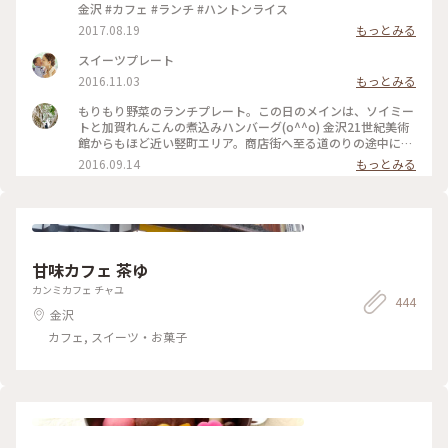
金沢 #カフェ #ランチ #ハントンライス
2017.08.19
もっとみる
スイーツプレート
2016.11.03
もっとみる
もりもり野菜のランチプレート。この日のメインは、ソイミー
トと加賀れんこんの煮込みハンバーグ(o^^o) 金沢21世紀美術
館からもほど近い竪町エリア。商店街へ至る道のりの途中にあ
る町屋カフェ"FULL OF BEANS"で遅めのランチ♪のんびりとし
2016.09.14
もっとみる
た優しくて素敵なカフェです^ ^ たっぷりの野菜を使ったプレ
ートは本当においしくて、いろんな野菜を楽しめました。 夢中
になりすぎて食事を忘れたり栄養が偏ったりしがちな旅の途
中。こんなプレートなら体にも心にも優しくて、すぐにフルリ
チャージ。穏やかな気持ちになりました(o^^o)
#fullofbeans#cafe#フルオブビーンズ#ランチ#カフェ#町屋#
甘味カフェ 茶ゆ
町屋カフェ#リノベカフェ#加賀野菜#ベジタリアン#竪町#金沢
#石川#北陸#ひとり旅
カンミカフェ チャユ
444
金沢
カフェ, スイーツ・お菓子