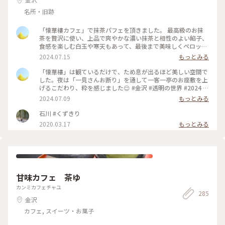
名所・旧跡
「懐華樓カフェ」で抹茶パフェを頂きました。 最高級のお抹
茶を贅沢に使い、上品で爽やかな濃い抹茶と相性のよい餡子、
食感を楽しむ白玉や寒天もあって、最後まで美味しくペロッと
食べれてしまいました😋 #抹茶のとりこ #金沢 #2024 #石川県
2024.07.15
もっとみる
#ひがし茶屋街 #お茶屋 #抹茶 #パフェ #抹茶パフェ
「懐華樓」は観ているだけで、ため息が出るほど美しい空間で
した。夜は「一見さんお断り」を通して一客一亭のお座敷を上
げるこだわり、粋を感じました😌 #金沢 #透明の世界 #2024 #
石川県 #ひがし茶屋街
2024.07.09
もっとみる
石川 #くずきり
2020.03.17
もっとみる
甘味カフェ 茶ゆ
カンミカフェチャユ
285
金沢
カフェ, スイーツ・お菓子