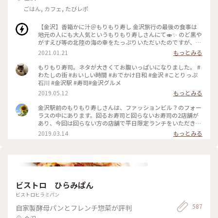
ごはん, カフェ, たびレポ
【金沢】香箱かに汁＠もりもり寿し 金沢旅行の最後の食事は
地元の人にも大人気というもりもり寿しさんにて🍣✨ のど黒や
がすえび等の北陸の海の幸をたっぷりいただいたのですが、こ
の香箱がにのかに汁が絶品でした🦀 旬の香箱がには内子も外
2021.01.21
もっとみる
子も味噌もみっちみちに詰まっていて、濃厚で美味しい～！ 見
てくださいこの断面…すごすぎる…！蟹味噌大好きなので幸せ
もりもり寿司。ネタが大きくてお腹いっぱいになりました。 #
すぎました😭 旬のものを旬の時期に味わうって最高の贅沢で
わたしの街 #おいしい時間 #おでかけ日和 #金沢 #ことりっぷ
すねえ…。滞在時間の最後の最後まで日本海の幸を満喫できま
石川 #金沢駅 #寿司#金沢グルメ
した🌊 #金沢 #北陸 #蟹 #冬を味わう
2019.05.12
もっとみる
金沢駅前のもりもり寿しさんは、ファッションビル？のフォー
ラスの中にあります。回るお寿司と回らないお寿司の2店舗が
あり、今回は回らない方の店舗で平日限定ランチをいただきま
した😋 お寿司10貫に美味しいあら汁がついてとってもおト
2019.03.14
もっとみる
ク。定番ネタ中心ですがどれも新鮮で美味しく、さすが金沢！
と思いました😊他にも色々なセットがあって、メニューも豊富
です✨ #もりもり寿し #金沢 #フォーラス #ランチ #寿司
ビストロ ひらみぱん
ビストロヒラミパン
587
自家製酵母パンとフレンチ惣菜が評判