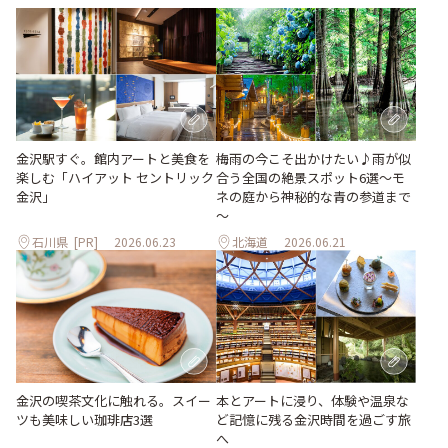
梅雨の今こそ出かけたい♪雨が似
金沢駅すぐ。館内アートと美食を
合う全国の絶景スポット6選～モ
楽しむ「ハイアット セントリック
ネの庭から神秘的な青の参道まで
金沢」
～
石川県
[PR]
2026.06.23
北海道
2026.06.21
本とアートに浸り、体験や温泉な
金沢の喫茶文化に触れる。スイー
ど記憶に残る金沢時間を過ごす旅
ツも美味しい珈琲店3選
へ