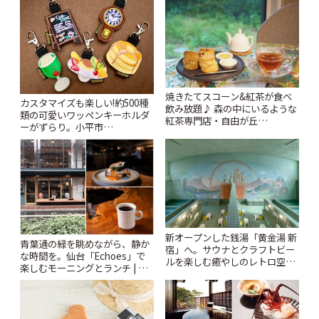
焼きたてスコーン&紅茶が食べ
カスタマイズも楽しい!約500種
飲み放題♪ 森の中にいるような
類の可愛いワッペンキーホルダ
紅茶専門店・自由が丘
ーがずらり。小平市
「YOTSUBA TEA」でのんびり
「Kimamaya T&K」 | ことりっ
時間 | ことりっぷ
ぷ
新オープンした銭湯「黄金湯 新
青葉通の緑を眺めながら、静か
宿」へ。サウナとクラフトビー
な時間を。仙台「Echoes」で
ルを楽しむ癒やしのレトロ空間
楽しむモーニングとランチ | こ
| ことりっぷ
とりっぷ