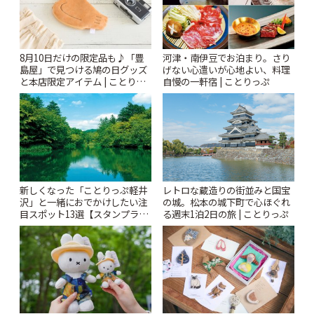
8月10日だけの限定品も♪「豊
河津・南伊豆でお泊まり。さり
島屋」で見つける鳩の日グッズ
げない心遣いが心地よい、料理
と本店限定アイテム | ことりっ
自慢の一軒宿 | ことりっぷ
ぷ
新しくなった「ことりっぷ軽井
レトロな蔵造りの街並みと国宝
沢」と一緒におでかけしたい注
の城。松本の城下町で心ほぐれ
目スポット13選【スタンプラリ
る週末1泊2日の旅 | ことりっぷ
ー開催中】 | ことりっぷ