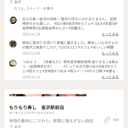
金沢
カフェ, スイーツ・お菓子
石川の旅～金沢の甘味～ 葛切り好きにはたまりません。 加賀
棒茶付きも嬉しい。 #石川県#金沢市#カフェ#つぼみ#本葛切#
加賀棒茶#五郎島金時ぜんざい#別腹なし
2022.01.24
もっとみる
締めに葛切りを頂いて家路に着きました。美味しいものだらけ
の贅沢三昧旅でした(^_^)2019.12.7 #カフェ #おいしい時間
2019.12.08
もっとみる
つぼみ ３ ． 【本蕨もち】 熊本産本蕨粉使用 香りきなこ&黒み
つ （加賀棒茶付き） ． ． #とっておきの旅 #石川#金沢#カフ
ェ #和カフェ#甘味処#つぼみ #和スイーツ#わらび餅 #本蕨も
ち #加賀棒茶 #ことりっぷ石川 #金沢旅2018♡
2018.10.16
もっとみる
もりもり寿し 金沢駅前店
モリモリズシカナザワエキマエテン
588
地物の食材にこだわり。鮮度に揺るぎない自信
金沢