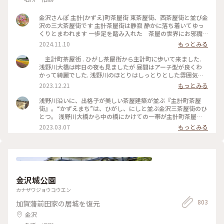
金沢さんぽ 主計(かずえ)町茶屋街 東茶屋街、西茶屋街と並び金
沢の三大茶屋街です 主計茶屋街は静寂 静かに落ち着いてゆっ
くりとまわれます 一歩足を踏み入れた 茶屋の世界にお邪魔
しますと言う気持ちになっていました😊 朱塗りの料亭や茶屋
2024.11.10
もっとみる
が細い路地に並び、千本格子が浅野川沿いにとても綺麗です #
金沢さんぽ #主計町茶屋街 #静寂 #クラシカルな町
主計町茶屋街 . ひがし茶屋街から主計町に歩いて来ました.
浅野川大橋は昨日の夜も見ましたが 昼間はアーチ型が良くわ
かって綺麗でした. 浅野川のほとりはしっとりとした雰囲気で
す. 主計町は路地や町並みが、昔ながらの城下町の趣が残って
2023.12.21
もっとみる
いて、どこか懐かしい気持ちになりました. いよいよ金沢とも
お別れの時間が近づいて来ました. . 📷2023.11.16(木) #ベスト
浅野川沿いに、出格子が美しい茶屋建築が並ぶ『主計町茶屋
トリップ2023 #冬の旅 #私のことりっぷ旅 #金沢 #ことりっぷ
街』。“かずえまち”は、ひがし、にしと並ぶ金沢三茶屋街のひ
金沢 #主計町 #主計町茶屋街 #浅野川大橋 #浅野川 #金沢ことり
とつ。 浅野川大橋から中の橋にかけての一帯が主計町茶屋
っぷ
街。5枚目の中の橋は歩行者専用のレトロな木造の橋。 #石川#
2023.03.07
もっとみる
金沢#主計町茶屋街#城下町#レトロ#石川の近代建築#古い町並
み#レトロな街#Myことりっぷ#私のことりっぷ旅
金沢城公園
カナザワジョウコウエン
803
加賀藩前田家の居城を復元
金沢