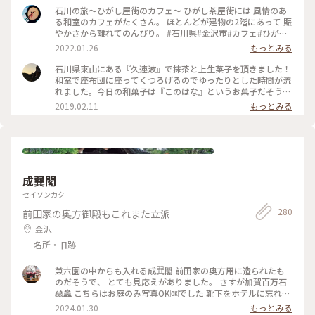
石川の旅～ひがし屋街のカフェ～ ひがし茶屋街には 風情のあ
る和室のカフェがたくさん。 ほとんどが建物の2階にあって 賑
やかさから離れてのんびり。 #石川県#金沢市#カフェ#ひがし
茶屋街#久連波#甘酒#別腹なし
2022.01.26
もっとみる
石川県東山にある『久連波』で抹茶と上生菓子を頂きました！
和室で座布団に座ってくつろげるのでゆったりとした時間が流
れました。今日の和菓子は『このはな』というお菓子だそうで
す。 #和菓子 #石川県 #和室 #抹茶 #上生菓子 #スイーツ #散歩
2019.02.11
もっとみる
成巽閣
セイソンカク
280
前田家の奥方御殿もこれまた立派
金沢
名所・旧跡
兼六園の中からも入れる成𢁉閣 前田家の奥方用に造られたも
のだそうで、 とても見応えがありました。 さすが加賀百万石
🎎🏯 こちらはお庭のみ写真OK🆗でした 靴下をホテルに忘れて
きて、ストッキングで 廻ったので足が冷えて失敗😔 #冬の旅 #
2024.01.30
もっとみる