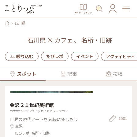
ガイド・マガジン
石川県
石川県
×
カフェ
、
名所・旧跡
絞り込む
たびレポ
イベント
アクティビティ
スポット
記事
投稿
金沢２１世紀美術館
カナザワニジュウイッセイキビジュツカン
1581
世界の現代アートを気軽に楽しもう
金沢
たびレポ, 名所・旧跡