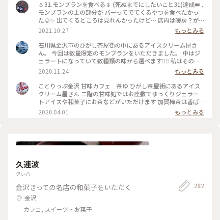
🌷31.モンブランを食べる🌷 (死ぬまでにしたいこと31)達成👑 .
モンブランの上の部分が バーってでてくるやつを食べたかっ
た🌰✨ 出てくるところは見れんかったけど… 店内は暖房？が
効いてて暑かったけん 外で食べた🐷🐷 美味しかった！！ . 次
2021.10.27
もっとみる
は和栗専門店 沙織とかで食べたい🌰✨ . #モンブラン #カフ
ェ #東茶屋町 . . どうでもいいけど、ことりっぷ 始めた時も
石川県金沢市のひがし茶屋街の中にあるアイスクリーム屋さ
東茶屋町行った写真だった。 まさかもう一度来れるとは 思わ
ん。 今回は数量限定のモンブランをいただきました。 中はジ
んかったな🙊✨ 街並みが可愛くて好き！！
ェラートになっていて数種類の味から選べます🙆‍♀️ 私はその中
から抹茶を選択。 中のジェラートは甘く、外のモンブランは
2020.11.24
もっとみる
栗本来の味がしてとても美味しかったです☺️💕 ひがし茶屋街
の中心地にあるので2階からの眺めも最高です🤗 近くに寄られ
ことりっぷ金沢 甘味カフェ 茶ゆ ひがし茶屋街にあるアイス
た際はぜひ！！ #甘味カフェ茶ゆ #モンブラン #小さな秋
クリーム屋さん 二階の甘味処ではお座敷でゆっくりジェラー
トアイスや和菓子にお茶などがいただけます 加賀棒茶は香ば
しくすっきりとした飲み口で甘味の後に嬉しいひとときでした
2020.04.01
もっとみる
#ことりっぷ金沢 #ひがし茶屋街 #茶ゆ #甘味カフェ茶
ゆ #アイスクリーム屋さん #加賀棒茶 #金沢カフェ #金
沢スイーツ #おでかけ #週末旅 #母娘旅 #旅のごはん #ひ
がし茶屋街 #金沢 #石川県 #町家 #町家カフェ #東茶屋
街
久連波
クレハ
282
金沢きっての名店の和菓子をいただく
金沢
カフェ, スイーツ・お菓子