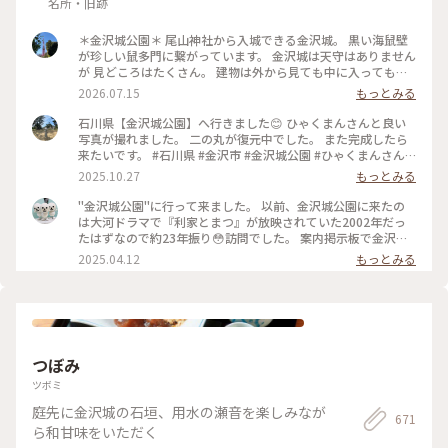
名所・旧跡
＊金沢城公園＊ 尾山神社から入城できる金沢城。 黒い海鼠壁
が珍しい鼠多門に繋がっています。 金沢城は天守はありません
が 見どころはたくさん。 建物は外から見ても中に入ってもと
ても綺麗。 歩いていると 石垣の高さや緑の多さに目がいきま
2026.07.15
もっとみる
した。 雪や雨が多い北陸らしい雰囲気を 感じられる場所で 普
段住んでいる地域では見られない 景色や工夫がたくさん。 新
石川県【金沢城公園】へ行きました😊 ひゃくまんさんと良い
しい発見が多くて楽しかったです。 #ひみつの絶景 #私のこと
写真が撮れました。 二の丸が復元中でした。 また完成したら
りっぷ旅 #夏の金沢旅2026 #JR西日本全線乗り放題 #日帰り旅
来たいです。 #石川県 #金沢市 #金沢城公園 #ひゃくまんさん #
#ひとり旅 #金沢 #石川 #ことりっぷ金沢 #金沢城公園
観光 #前田利家 #前田利家像
2025.10.27
もっとみる
"金沢城公園"に行って来ました。 以前、金沢城公園に来たの
は大河ドラマで『利家とまつ』が放映されていた2002年だっ
たはずなので約23年振り😳訪問でした。 案内掲示板で金沢城
の御朱印があることを知り、販売場所である"五十間長屋"を目
2025.04.12
もっとみる
指しました。 五十間長屋は入館料が必要な施設なのですが、
入館しなくても受付で御朱印だけ購入することが出来ました。
御朱印は２種類。金沢城の特徴である『海鼠(なまこ)壁」バー
ジョンと、城下町を流れる『辰巳用水』バージョンがありまし
たが、この日はより城館がある海鼠壁の方をいただきました🏯
金沢城は2025年の３月から二の丸御殿の復元工事が始まって
つぼみ
いました。二の丸御殿はお殿様の住まいや政務の場として使わ
れていた城内で最も大きい建物で、およそ3200坪、60を超え
ツボミ
る部屋があったとされているそうです。「いつ完成するのかな
庭先に金沢城の石垣、用水の瀬音を楽しみなが
ぁ」とウキウキしながら調べてみると、完成なで数十年かかる
671
ようです😨 #金沢市 #御朱印 #アートな景色 #３８金沢観光
ら和甘味をいただく
2025春