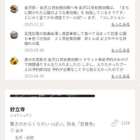
金沢旅✨ 金沢21世紀美術館へ👣 金沢21世紀美術館は、 『まち
に開かれた公園のような美術館』を 目指しているそうです✨
とにかく全てがお洒落でクール🆒°˖✧ まず、『コレクション展
2 文字の可能性』を鑑賞。 現代アート作品における「文字」
2025.11.11
もっとみる
の表現に 焦点を当てて、文字が持つ可能性を 絵画、版画、
書、陶芸、映像など 様々な形式の作品を通して探求していま
北陸応援の旅🏯金澤🍊青空☀️旅して食べて泊まって応援 公園
す。 文字に関して多角的な視点から見た作品の数々、 こうい
も🍁色づき始め ２１世紀美術館 赤とんぼ 🍃さわやかな秋
う見方もあるんだ！と とても興味深かったです✨ また、
晴れの風
『SIDE CORE Living road, Living space / 生きている道、生き
2025.09.30
もっとみる
るための場所』も鑑賞。 これは、アートチームSIDE COREの
展覧会で、 「道」や「移動」をテーマに、 ストリートカルチ
夏の北陸旅👒 金沢21世紀美術館🎨‎ チケット事前予約のおかげ
ャーの視点から 「異なる場所をつなぐ表現」、 「生きるため
で時間通りすんなり入れました😊 しかし、入りたかったプー
の場所」を 美術館の中に創出することを目指しているそう✨
ルは予約締切😱 予約が必要なことすら知らなかったのでガッ
様々な角度から道や移動を見ている作品、 一体感もあってと
カリ💧 そうですよね、人気の美術館ですものね… そして雨の
2025.08.28
もっとみる
っても面白かったです！ 一日中いても楽しめる とっても素敵
ため、屋外でプールを上から覗くのも中止になっていました💧
な美術館でした💕 ✳︎ 『コレクション展2 文字の可能性』
この時の展覧会はテーマが重く、見るのが辛くて途中でギブア
2025年9月27日(土) - 2026年1月18日(日） ✳︎ 『SIDE CORE
ップしてしまいました… 館内をぐるっと回っていると雨が止
Living road, Living space / 生きている道、生きるための場
み、上から覗くプールが見られるようになり急いで見学！ も
所』 2025年10月18日(土) - 2026年3月15日(日) #金沢21世紀
のの数分でまた雨が降り始めて見学中止になり、少しの間でし
美術館 #コレクション展2文字の可能性
たが見られて良かったです😊 館内外にアート作品に溢れ、か
#SIDECORELivingroadLivingspace/生きている道生きるため
妙立寺
わいいラビットチェアや、憧れのアルネ・ヤコブセンデザイン
の場所 #ことりっぷと一緒 #金沢 #金沢旅
のアントチェアやスワンチェアに座れたのも満足✨ 女子トイレ
ミョウリュウジ
の中にもアートがありました🎨 #夏の北陸旅 #北陸旅 #金沢21
1226
驚きのからくりがいっぱい。別名「忍者寺」
世紀美術館 #美術館 #金沢 #石川 #アートな景色
金沢
名所・旧跡