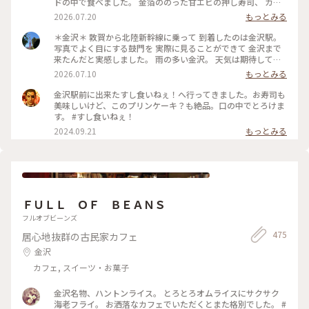
ドの中で食べました。 金箔ののった甘エビの押し寿司、 カ
ニ、いくらもすごくおいしかったです。 帰りは琵琶湖が見える
2026.07.20
もっとみる
座席に座ったので 日没前の穏やかな景色をずっと眺めていま
した。 たくさん歩いてすごく疲れたけど すごく楽しかった金
＊金沢＊ 敦賀から北陸新幹線に乗って 到着したのは金沢駅。
沢旅でした。 #ひみつの絶景 #私のことりっぷ旅 #夏の金沢旅
写真でよく目にする鼓門を 実際に見ることができて 金沢まで
2026 #JR西日本全線乗り放題 #日帰り旅 #ひとり旅 #金沢 #石
来たんだと実感しました。 雨の多い金沢。 天気は期待してい
川 #ことりっぷ金沢 #金澤玉寿司
ませんでしたが 穏やかな青空が広がる一日でラッキーでし
2026.07.10
もっとみる
た。 #ひみつの絶景 #私のことりっぷ旅 #夏の金沢旅2026 #JR
西日本全線乗り放題 #日帰り旅 #ひとり旅 #金沢 #石川 #ことり
金沢駅前に出来たすし食いねぇ！へ行ってきました。お寿司も
っぷ金沢 #金沢駅 #鼓門
美味しいけど、このプリンケーキ？も絶品。口の中でとろけま
す。 #すし食いねぇ！
2024.09.21
もっとみる
ＦＵＬＬ ＯＦ ＢＥＡＮＳ
フルオブビーンズ
475
居心地抜群の古民家カフェ
金沢
カフェ, スイーツ・お菓子
金沢名物、ハントンライス。 とろとろオムライスにサクサク
海老フライ。 お洒落なカフェでいただくとまた格別でした。 #