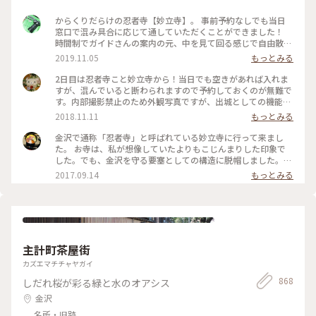
からくりだらけの忍者寺【妙立寺】。 事前予約なしでも当日
窓口で混み具合に応じて通していただくことができました！
時間制でガイドさんの案内の元、中を見て回る感じで自由散策
はできませんが様々なからくりの説明を聞くことができます。
2019.11.05
もっとみる
撮影禁止の為、中の写真はありませんが外人観光客にも人気な
ようで外国語での案内資料も充実していました。女子旅で茶屋
2日目は忍者寺こと妙立寺から！当日でも空きがあれば入れま
街に立ち寄った際についでに、と行ってみたら案外面白くて！
すが、混んでいると断わられますので予約しておくのが無難で
雨の日でも楽しめるのでおススメです。 #金沢 #寺 #妙立寺 #
す。内部撮影禁止のため外観写真ですが、出城としての機能が
外人さんに人気
凄かった…！前田家がどれほど徳川を警戒していたかよくわか
2018.11.11
もっとみる
りました。 #建物 #神社仏閣 #金沢 #石川
金沢で通称「忍者寺」と呼ばれている妙立寺に行って来まし
た。 お寺は、私が想像していたよりもこじんまりした印象で
した。でも、金沢を守る要塞としての構造に脱帽しました。
ちなみに、これはお寺の裏口にあたる場所です。人が多くて、
2017.09.14
もっとみる
驚きで正面を撮影するのを忘れてしまいました(笑) 見学には予
約が必要ですが、ぜひいってみてください。 #金沢 #寺
主計町茶屋街
カズエマチチャヤガイ
868
しだれ桜が彩る緑と水のオアシス
金沢
名所・旧跡