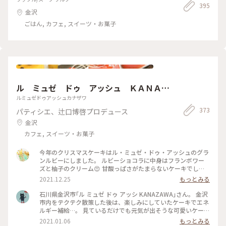
395
金沢
ごはん, カフェ, スイーツ・お菓子
ル ミュゼ ドゥ アッシュ ＫＡＮＡＺ
ＡＷＡ
ルミュゼドゥアッシュカナザワ
373
パティシエ、辻口博啓プロデュース
金沢
カフェ, スイーツ・お菓子
今年のクリスマスケーキはル・ミュゼ・ドゥ・アッシュのグラ
ンルビーにしました。 ルビーショコラに中身はフランボワー
ズと柚子のクリーム😍 甘酸っぱさがたまらないケーキでし
た。 ❤️型もかわいい！ #クリスマス#ケーキ
2021.12.25
もっとみる
石川県金沢市｢ル ミュゼ ドゥ アッシ KANAZAWA｣さん。 金沢
市内をテクテク散策した後は、楽しみにしていたケーキでエネ
ルギー補給…。 見ているだけでも元気が出そうな可愛いケーキ
達…。 #石川県立美術館 #パフェ #金沢 #カフェ #辻口博啓 #ゴ
2021.01.06
もっとみる