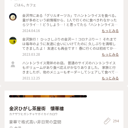
ごはん, カフェ
金沢市にある「グリルオーツカ」でハントンライスを食べる。
量が多めという前情報から、1人で行くのに食べきれなかった
らツライ…！どうしよう…！と思ってたら「ハントンライス
（小）」の存在を知り、安心してお店へ。 卵、ケチャップラ
2024.04.16
もっとみる
イス、フライ、タルタルソースのコラボがひたすら美しい〜！
あっという間に食べきっちゃいました٩( 'ω' )و 金沢は美味しい
金沢旅行！ ひっさしぶりの金沢ー！コロナぶりー！ それまで
ものがたくさんあって良き！ #金沢 #グリルオーツカ #美味し
は毎年のように友達に会いにいけてたのに 久しぶりを満喫し
いご飯 #一人旅 #私のことりっぷ
てきましたよ！ 友達とも再会です！ 春に行くのは初めてか
も！ 春の金沢もいいねぇ🌸この日は兼六園も無料開放してい
2023.03.28
もっとみる
たので楽しませてもらいました！ まだ満開とはいいませんが
とっても情緒があって素敵でした！ 今回の私のメインは、 グ
ハントンライス発祥のお店。 普通のサイズのハントンライス
リルオーツカに行くこと！ 大人気なんで並んできましたよ
もボリュームがあり食べ応えがかなりありました。 家族と行
ー！ここはハントンライスが人気なんですが、私のお目当ては
きましたが、他のメニューもオーダーしてシェアして食べてみ
カレーです。 なんでかっていうと、私の師匠のお知り合いであ
れば良かったです。 有名人の方も訪れているようで、沢山色紙
2021.12.25
もっとみる
り、師匠からカレーの話をずっと聞いてたから！ やっと食べ
が飾られていました。
れました😊とても素敵なお店でした！ 師匠へお土産話ができ
ます✨ あと金沢の恒例といえば、 もりもり寿司を食べる！ 第
七餃子へ行く！ これにつきます…！目標達成しっかりしてきま
したよー！たべてばっか笑 どこも人気店です！ぜひ第七には
いってほしい！ホワイト餃子ラブです！！今回写真はないけ
金沢ひがし茶屋街 懐華樓
ど！ 大阪にもあればなぁ…と願うばかりです😂 あと、いって
みたかったマルガージェラートに行けました✨口当たり良くて
カナザワヒガシチャヤガイカイカロウ
とっても美味しかった！ なんだか弾丸でしたが、今回小松に
294
豪華で格式高い非日常の空間
も連れて行ってもらい大好きなブルーインパルスのお土産もゲ
ットでき、最高の春休みになりました！
金沢