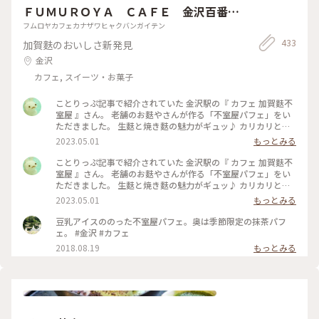
ＦＵＭＵＲＯＹＡ ＣＡＦＥ 金沢百番街
店
フムロヤカフェカナザワヒャクバンガイテン
433
加賀麩のおいしさ新発見
金沢
カフェ, スイーツ・お菓子
ことりっぷ記事で紹介されていた 金沢駅の『 カフェ 加賀麩不
室屋 』さん。 老舗のお麩やさんが作る「不室屋パフェ」をい
ただきました。 生麩と焼き麩の魅力がギュッ♪ カリカリと固
めの食感が楽しい毬麩。 さくさくのおやつ麩は、香ばしいふ
2023.05.01
もっとみる
がし。 可愛いお花のかたちの生花麩。 もちもちでカラフルな
しら玉生麩。 「ふ」とかかれたパリパリのふやきモナカ。 こ
ことりっぷ記事で紹介されていた 金沢駅の『 カフェ 加賀麩不
んなに一度に色々な“麩”を味わえるなんて贅沢ですね✨ 豆乳ア
室屋 』さん。 老舗のお麩やさんが作る「不室屋パフェ」をい
イスで冷たくなった舌は、ウエハースの代わりにふやきモナカ
ただきました。 生麩と焼き麩の魅力がギュッ♪ カリカリと固
で箸休め。 焼き麩は食感が変わっていくのも楽しいです。黒蜜
めの食感の楽しい毬麩。 さくさくのおやつ麩は、香ばしいふ
2023.05.01
もっとみる
ゼリーはさっぱりしていて、お麩たちを引き立てます。 「麩あ
がし。 可愛いお花のかたちの生花麩。 もちもちでカラフルな
んみつ」は生麩はもちろん、寒天がおいしい♪天然の天草から
しら玉生麩。 「ふ」とかかれたパリパリのふやきモナカ。 こ
豆乳アイスののった不室屋パフェ。奥は季節限定の抹茶パフ
作っているそう。 なめらかなこしあんが合います。 お店は金
んなに一度に色々な“麩”を味わえるなんて贅沢ですね✨ 豆乳ア
ェ。 #金沢 #カフェ
沢駅の駅ビルで立ち寄りやすい場所にあります。 不室屋さんの
イスで冷たくなった舌は、ウエハースの代わりにふやきモナカ
2018.08.19
もっとみる
カフェは、サントリー美術館の中のカフェに行くことがありま
で箸休め。 焼き麩は食感が変わっていくのも楽しいです。黒蜜
すが、本場の金沢で食べることができて嬉しいな😆 ご当地の
ゼリーはさっぱりしていて、お麩たちを引き立てます。 「麩あ
おやつが食べたくなったら、立ち寄ってみてくださいね。 金
んみつ」は生麩はもちろん、寒天がおいしい♪天然の天草から
沢旅⑯ #カフェ加賀麩不室屋 #加賀麩不室屋 #カフェ #金沢 #金
作っているそう。 なめらかなこしあんが合います。 お店は金
沢駅 #地産地消 #私のことりっぷ旅 #レトロな街
沢駅の駅ビルで立ち寄りやすい場所にあります。 不室屋さんの
カフェは、サントリー美術館の中のカフェに行ったことがあり