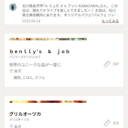
ーラー隊 ********************** マイペース過ぎて、 昨年に
行った所を全て投稿できませんでした…笑 新年初投稿なのに内
石川県金沢市｢ル ミュゼ ドゥ アッシ KANAZAWA｣さん。 この
容は昨年…汗 これからも、ボチボチ投稿になると思いますが、
日は、弾丸でドライブを楽しんできました～！ お店は、石川
無理をしないように、健康第一で頑張って行こうと思います！
県立美術館内にあります。 オリジナルパフェ｢パルフェ ソレイ
今年も宜しくお願いします(о´∀`о)ゞ
ユ｣を注文…。 アップルマンゴーと加賀棒茶のジュレが美味し
2020.08.24
もっとみる
い！能登の天然塩を使った塩キャラメルソースをかけると、香
ばしく、更に大人の味になります。 落ち着いた、上品なパルフ
ェでした…。 #石川県立美術館 #パフェ #金沢 #カフェ #辻口博
啓 #ゴーラー隊
ｂｅｎｌｌｙ’ｓ ＆ ｊｏｂ
ベンリーズアンドジョブ
347
世界のユニークな品が一堂に
金沢
雑貨, ごはん, カフェ
グリルオーツカ
グリルオーツカ
316
金沢