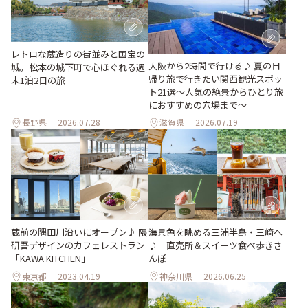
レトロな蔵造りの街並みと国宝の
大阪から2時間で行ける♪ 夏の日
城。松本の城下町で心ほぐれる週
帰り旅で行きたい関西観光スポッ
末1泊2日の旅
ト21選～人気の絶景からひとり旅
におすすめの穴場まで～
長野県
2026.07.28
滋賀県
2026.07.19
蔵前の隅田川沿いにオープン♪ 隈
海景色を眺める三浦半島・三崎へ
研吾デザインのカフェレストラン
♪ 直売所＆スイーツ食べ歩きさ
「KAWA KITCHEN」
んぽ
東京都
2023.04.19
神奈川県
2026.06.25