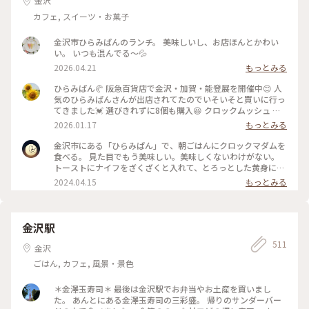
金沢
カフェ, スイーツ・お菓子
金沢市ひらみぱんのランチ。 美味しいし、お店ほんとかわい
い。 いつも混んでる〜💦
2026.04.21
もっとみる
ひらみぱん🥐 阪急百貨店で金沢・加賀・能登展を開催中😊 人
気のひらみぱんさんが出店されてたのでいそいそと買いに行っ
てきました💓 選びきれずに8個も購入😆 クロックムッシュ ク
ロワッサン 生ハムとカポナータのパニーニ 能登塩あんバター
2026.01.17
もっとみる
カヌレ ころ柿とプルーンといちじくとマスカット ショーソン
オ ポム 小海老と丸芋のキッシュ どれも美味しかったけれど、
金沢市にある「ひらみぱん」で、朝ごはんにクロックマダムを
ドライフルーツがいっぱい入ったハード系のパンが1番のお気
食べる。 見た目でもう美味しい。美味しくないわけがない。
に入りでした😊 噛めば噛むほどドライフルーツの甘みと小麦
トーストにナイフをざくざくと入れて、とろっとした黄身にち
が混ざりあって最高の味わいでした🥰 いつかあのお店に行き
ょんちょんつけて一口、、、、、幸せとはこのことか( ˘ω˘ )
2024.04.15
もっとみる
たいなあ、と憧れが募りました🥰 スポットは金沢のお店にし
他にもレトロな外観と店内、店頭に並ぶ美味しそうなパン、き
ました😊 #ひらみぱん #パン #金沢 #阪急百貨店
ゅんポイントがたくさんあって充実した朝を過ごすことができ
ました。 次はキッシュを食べてみたいです^^ #ひらみぱん #金
沢
金沢駅
511
金沢
ごはん, カフェ, 風景・景色
＊金澤玉寿司＊ 最後は金沢駅でお弁当やお土産を買いまし
た。 あんとにある金澤玉寿司の三彩盛。 帰りのサンダーバー