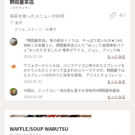
野田屋茶店
ましたが、本場の金沢で食べることができて嬉しいな😆 ご当
地のおやつが食べたくなったら、立ち寄ってみてくださいね。
ノダヤチャテン
金沢旅⑯ #カフェ加賀麩不室屋 #加賀麩不室屋 #カフェ #金沢 #
417
抹茶を使ったメニューが好評
金沢駅 #地産地消 #私のことりっぷ旅 #レトロな街
金沢
カフェ, スイーツ・お菓子
『野田屋茶店』 旅の締めくくりは、やっぱり甘いもの💓 160
年続くお茶屋さん、野田屋茶店さんで ”ほっこり加賀棒茶パフ
ェ”をいただきました🍨 棒茶がアイス、ジュレ、プリンで味わ
えて 柑橘系やグラノーラがアクセントに✨ 加賀棒茶が存分に
2026.07.16
もっとみる
楽しめて満足満足でした😊 .* 中庭の見える落ち着いた町屋のお
店です。 時間差があり一緒に撮れませんでしたが、 もう一人
アフォガードといえば、バニラアイスに熱々のエスプレッソを
が注文した”めっちゃ抹茶パフェ”も 抹茶がたっぷりで美味し
かけていただくイタリア生まれのスイーツですが、野田屋では
そうでした🍵🌟 4枚目の写真はHPより拝借しました。 金沢
エスプレッソの代わりに抹茶を使用。 アイスとチョコレート
旅、文化に食に満喫できました☺️ #野田屋茶店 #ことりっぷ金
のとろける甘さを、濃い目に点てたほろ苦い抹茶が引き立て
2016.05.31
もっとみる
沢 #金沢カフェ #加賀棒茶 #ひみつの絶景
る、とびきりの和製アフォガードです。
今回は、ミックスに！地元民も愛する甘味所#野田屋茶屋店
2016.05.08
もっとみる
WAFFLE/SOUP WARUTSU
ワッフル/スープ ワルツ