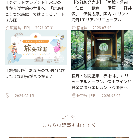
【改訂版発売♪】「角館・盛岡」
【チケットプレゼント】水辺の世
「仙台」「鎌倉」「伊豆」「軽井
界から浮世絵の世界へ。「広島も
沢」「伊勢志摩」国内6エリアと
とまち水族館」ではじまるアート
海外1エリアがリニューアル
さんぽ
広島県
[PR]
2026.07.31
宮城県
2026.07.09
【旅先診断】あなたの“いま”にぴ
長野・浅間温泉「界 松本」がリニ
ったりな旅先が見つかる♪
ューアルオープン。信州ワインと
音楽に浸るエレガントな湯宿へ
2026.05.15
長野県
[PR]
2026.08.05
こちらの記事もおすすめ