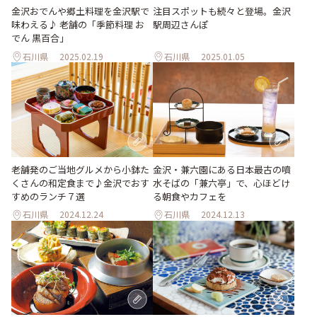
注目スポットも続々と登場。金沢
金沢おでんや郷土料理を金沢駅で
駅周辺さんぽ
味わえる♪ 老舗の「季節料理 お
でん 黒百合」
石川県
2025.02.19
石川県
2025.01.05
老舗発のご当地グルメから小鉢た
金沢・兼六園にある日本最古の噴
くさんの和定食まで♪金沢でおす
水そばの「兼六亭」で、心ほどけ
すめのランチ７選
る朝食やカフェを
石川県
2024.12.24
石川県
2024.12.13