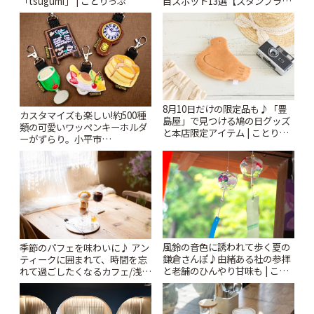
「tsugumi」 | ことりっぷ
目スポット13選【スタンプラリ
ー開催中】 | ことりっぷ
8月10日だけの限定品も♪「豊
カスタマイズも楽しい!約500種
島屋」で見つける鳩の日グッズ
類の可愛いワッペンキーホルダ
と本店限定アイテム | ことりっ
ーがずらり。小平市
ぷ
「Kimamaya T&K」 | ことりっ
ぷ
風鈴の音色に誘われて歩く夏の
季節のパフェを味わいに♪ アン
鎌倉さんぽ♪由緒ある社の参拝
ティークに囲まれて、時間を忘
と老舗のひんやり甘味も | こと
れて過ごしたくなるカフェ/浅草
りっぷ
「annorum cafe」 | ことりっぷ