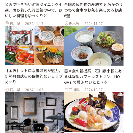
金沢で行きたい町家ダイニング4
全国の焼き物の産地で♪ 名産のう
選。落ち着いた雰囲気の中で、お
つわで食事やお茶を楽しめるお店
いしい料理をゆっくりと
6選
石川県
2024.11.17
栃木県
2024.11.07
【金沢】レトロな雰囲気が魅力。
器×食の新提案！石川県小松にあ
新竪町商店街の個性的なショップ
る体験型カフェレストラン「HO
めぐり
GA」で贅沢なひとときを
石川県
2024.11.03
石川県
2024.10.07