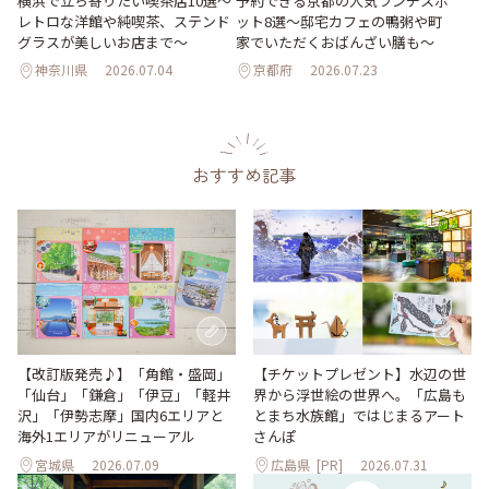
横浜で立ち寄りたい喫茶店10選～
予約できる京都の人気ランチスポ
レトロな洋館や純喫茶、ステンド
ット8選～邸宅カフェの鴨粥や町
グラスが美しいお店まで～
家でいただくおばんざい膳も～
神奈川県
2026.07.04
京都府
2026.07.23
おすすめ記事
【改訂版発売♪】「角館・盛岡」
【チケットプレゼント】水辺の世
「仙台」「鎌倉」「伊豆」「軽井
界から浮世絵の世界へ。「広島も
沢」「伊勢志摩」国内6エリアと
とまち水族館」ではじまるアート
海外1エリアがリニューアル
さんぽ
宮城県
2026.07.09
広島県
[PR]
2026.07.31