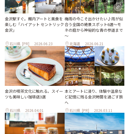
梅雨の今こそ出かけたい♪雨が似
金沢駅すぐ。館内アートと美食を
合う全国の絶景スポット6選～モ
楽しむ「ハイアット セントリック
ネの庭から神秘的な青の参道まで
金沢」
～
石川県
[PR]
2026.06.23
北海道
2026.06.21
本とアートに浸り、体験や温泉な
金沢の喫茶文化に触れる。スイー
ど記憶に残る金沢時間を過ごす旅
ツも美味しい珈琲店3選
へ
石川県
2026.04.01
石川県
[PR]
2026.03.11