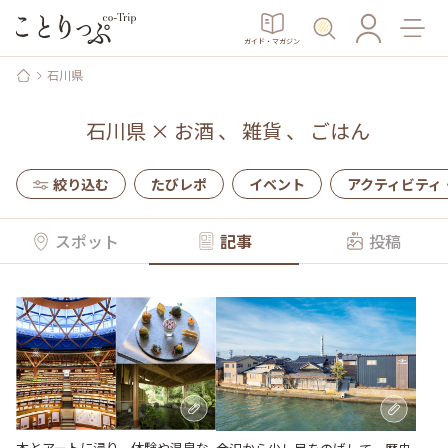
ガイド・マガジン
石川県
石川県
×
お酒
、
雑貨
、
ごはん
絞り込む
たびレポ
イベント
アクティビティ
スポット
記事
投稿
本とアートに浸り、体験や温泉な