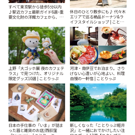
すべて東京駅から徒歩5分以内
休日のひとり散歩にも♪ 代々木
♪駅近カフェ最新ガイド6選~重
エリアで巡る絶品ドーナツ&ラ
要文化財の洋館カフェから、改
イフスタイルショップ | ことり
札すぐのレトロ喫茶まで~ | こと
っぷ
りっぷ
上野「大ゴッホ展 夜のカフェテ
河津・南伊豆でお泊まり。さり
ラス」で見つけた、オリジナル
げない心遣いが心地よい、料理
限定グッズ10選 | ことりっぷ
自慢の一軒宿 | ことりっぷ
日本の手仕事の「いま」が詰ま
新しくなった「ことりっぷ軽井
った器と雑貨のお店/西荻窪
沢」と一緒におでかけしたい注