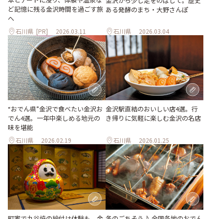
金沢から少し足をのばして。歴史
ど記憶に残る金沢時間を過ごす旅
ある発酵のまち・大野さんぽ
へ
石川県
[PR]
2026.03.11
石川県
2026.03.04
“おでん県”金沢で食べたい金沢お
金沢駅直結のおいしい店4選。行
でん4選。一年中楽しめる地元の
き帰りに気軽に楽しむ金沢の名店
味を堪能
石川県
2026.02.19
石川県
2026.01.25
町家で九谷焼の絵付け体験も。金
冬のごちそう♪ 全国各地のおでん