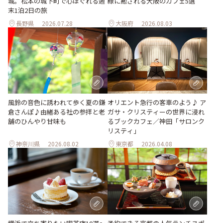
城。松本の城下町で心ほぐれる週
緑に癒される大阪のカフェ5選
末1泊2日の旅
長野県
2026.07.28
大阪府
2026.08.03
風鈴の音色に誘われて歩く夏の鎌
オリエント急行の客車のよう♪ ア
倉さんぽ♪由緒ある社の参拝と老
ガサ・クリスティーの世界に浸れ
舗のひんやり甘味も
るブックカフェ／神田「サロンク
リスティ」
神奈川県
2026.08.02
東京都
2026.04.08