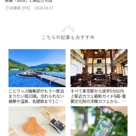
族館「átoa」と周辺さんぽ
兵庫県
[PR]
2026.08.07
こちらの記事もおすすめ
ことりっぷ編集部がもう一度泊
すべて東京駅から徒歩5分以内
まりたい宿10選。忘れられない
♪駅近カフェ最新ガイド6選~重
絶景や温泉、名建築まで | こと
要文化財の洋館カフェから、改
りっぷ
札すぐのレトロ喫茶まで~ | こと
りっぷ