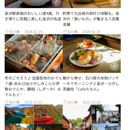
金沢駅直結のおいしい店4選。行
町家で九谷焼の絵付け体験も。金
き帰りに気軽に楽しむ金沢の名店
沢の「良いもの」が集まる八百萬
本舗
石川県
2026.01.25
石川県
2026.01.20
冬のごちそう♪ 全国各地のおでん
朝から幸せ、石川産の米粉パンケ
７選~あわび出汁がしみこんだ伊
ーキでモーニング♪金沢・ひがし
勢おでんや、静岡（しぞ〜か）お
茶屋街「Cafeたもん」
でんも♪~
石川県
2025.12.21
石川県
2025.10.18