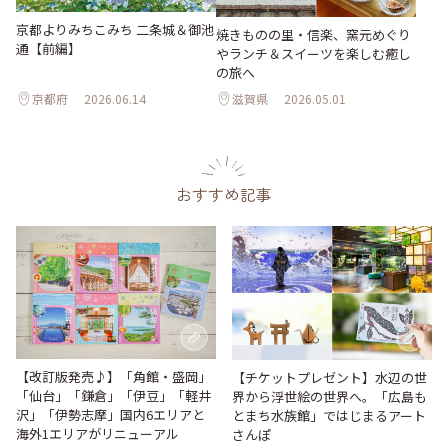
京都よりみちこみち 二条城＆御池
焼きものの里・信楽、窯元めぐり
通【前編】
やランチ＆スイーツを楽しむ癒し
の旅へ
京都府
2026.06.14
滋賀県
2026.05.01
おすすめ記事
【改訂版発売♪】「角館・盛岡」
【チケットプレゼント】水辺の世
「仙台」「鎌倉」「伊豆」「軽井
界から浮世絵の世界へ。「広島も
沢」「伊勢志摩」国内6エリアと
とまち水族館」ではじまるアート
海外1エリアがリニューアル
さんぽ