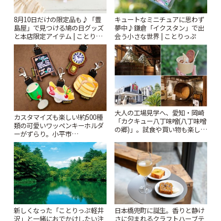
8月10日だけの限定品も♪「豊
キュートなミニチュアに思わず
島屋」で見つける鳩の日グッズ
夢中♪鎌倉「イクスタン」で出
と本店限定アイテム | ことりっ
会う小さな世界 | ことりっぷ
ぷ
大人の工場見学へ、愛知・岡崎
カスタマイズも楽しい!約500種
「カクキュー八丁味噌(八丁味噌
類の可愛いワッペンキーホルダ
の郷)」。試食や買い物も楽しみ
ーがずらり。小平市
♪ | ことりっぷ
「Kimamaya T&K」 | ことりっ
ぷ
新しくなった「ことりっぷ軽井
日本橋兜町に誕生。香りと静け
沢」と一緒におでかけしたい注
さに包まれるクラフトハーブテ