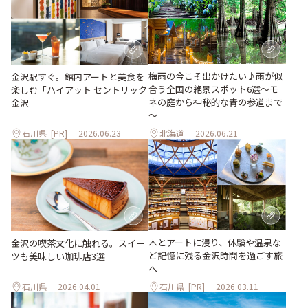
梅雨の今こそ出かけたい♪雨が似
金沢駅すぐ。館内アートと美食を
合う全国の絶景スポット6選～モ
楽しむ「ハイアット セントリック
ネの庭から神秘的な青の参道まで
金沢」
～
石川県
[PR]
2026.06.23
北海道
2026.06.21
本とアートに浸り、体験や温泉な
金沢の喫茶文化に触れる。スイー
ど記憶に残る金沢時間を過ごす旅
ツも美味しい珈琲店3選
へ
石川県
2026.04.01
石川県
[PR]
2026.03.11