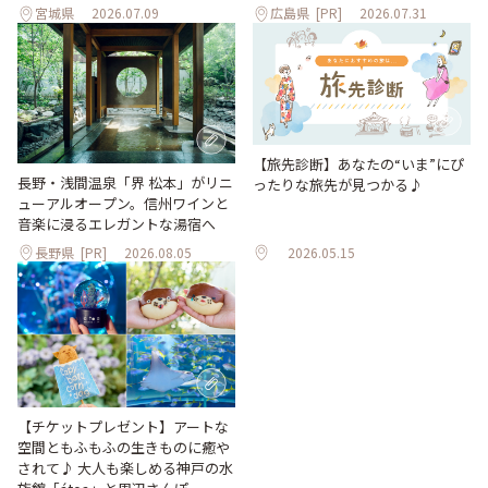
宮城県
2026.07.09
広島県
[PR]
2026.07.31
【旅先診断】あなたの“いま”にぴ
長野・浅間温泉「界 松本」がリニ
ったりな旅先が見つかる♪
ューアルオープン。信州ワインと
音楽に浸るエレガントな湯宿へ
長野県
[PR]
2026.08.05
2026.05.15
【チケットプレゼント】アートな
空間ともふもふの生きものに癒や
されて♪ 大人も楽しめる神戸の水