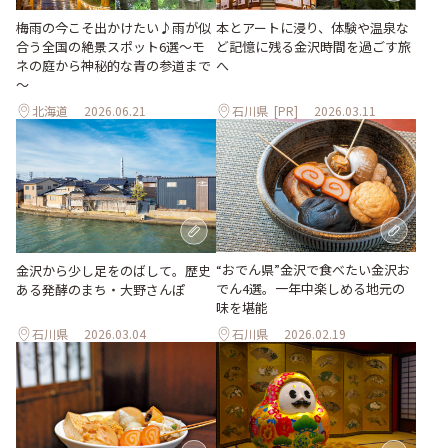
梅雨の今こそ出かけたい♪雨が似
本とアートに浸り、体験や温泉な
合う全国の絶景スポット6選～モ
ど記憶に残る金沢時間を過ごす旅
ネの庭から神秘的な青の参道まで
へ
～
北海道
2026.06.21
石川県
[PR]
2026.03.11
“おでん県”金沢で食べたい金沢お
金沢から少し足をのばして。歴史
でん4選。一年中楽しめる地元の
ある発酵のまち・大野さんぽ
味を堪能
石川県
2026.03.04
石川県
2026.02.19