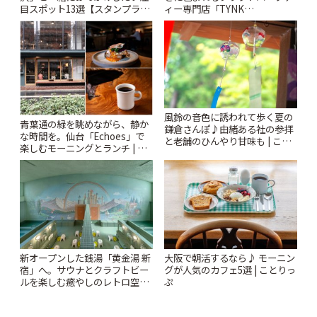
目スポット13選【スタンプラリ
ィー専門店「TYNK
ー開催中】 | ことりっぷ
Kabutocho」 | ことりっぷ
風鈴の音色に誘われて歩く夏の
青葉通の緑を眺めながら、静か
鎌倉さんぽ♪由緒ある社の参拝
な時間を。仙台「Echoes」で
と老舗のひんやり甘味も | こと
楽しむモーニングとランチ | こ
りっぷ
とりっぷ
新オープンした銭湯「黄金湯 新
大阪で朝活するなら♪ モーニン
宿」へ。サウナとクラフトビー
グが人気のカフェ5選 | ことりっ
ルを楽しむ癒やしのレトロ空間
ぷ
| ことりっぷ