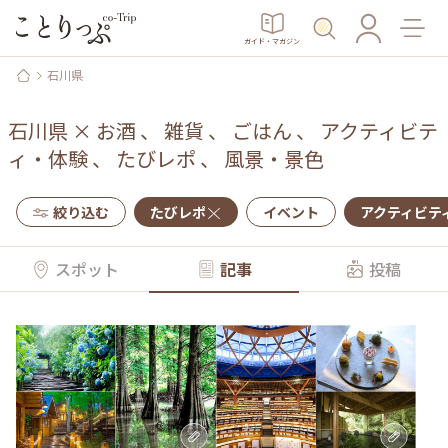
ガイド・マガジン
石川県
石川県
×
お酒
、
雑貨
、
ごはん
、
アクティビテ
ィ・体験
、
たびレポ
、
風景・景色
絞り込む
たびレポ
イベント
アクティビテ
スポット
記事
投稿