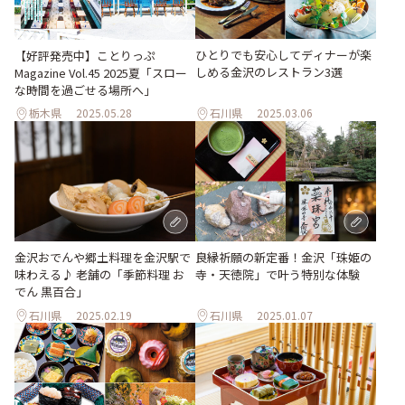
ひとりでも安心してディナーが楽
【好評発売中】ことりっぷ
しめる金沢のレストラン3選
Magazine Vol.45 2025夏「スロー
な時間を過ごせる場所へ」
栃木県
2025.05.28
石川県
2025.03.06
金沢おでんや郷土料理を金沢駅で
良縁祈願の新定番！金沢「珠姫の
味わえる♪ 老舗の「季節料理 お
寺・天徳院」で叶う特別な体験
でん 黒百合」
石川県
2025.02.19
石川県
2025.01.07