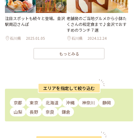
注目スポットも続々と登場。金沢
老舗発のご当地グルメから小鉢た
駅周辺さんぽ
くさんの和定食まで♪金沢でおす
すめのランチ７選
石川県
2025.01.05
石川県
2024.12.24
もっとみる
エリアを指定して絞り込む
京都
東京
北海道
沖縄
神奈川
静岡
山梨
長野
奈良
鎌倉