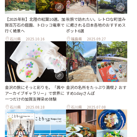
【2025年秋】北陸の紅葉10選。加
秋旅で訪れたい。レトロな町並み
賀百万石の庭園、トロッコ電車で
に癒される日本各地のおすすめス
行く絶景へ
ポット6選
石川県
2025.10.16
福島県
2025.09.27
金沢の名所をたっぷり満喫♪ おす
金沢の旅にそっと彩りを。「茜や
すめ1dayさんぽ
アーカイブギャラリー」で世界に
一つだけの加賀友禅染め体験
石川県
2025.08.18
石川県
2025.07.08