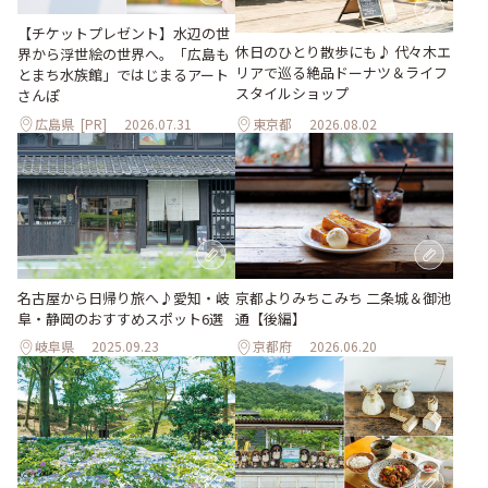
【チケットプレゼント】水辺の世
休日のひとり散歩にも♪ 代々木エ
界から浮世絵の世界へ。「広島も
リアで巡る絶品ドーナツ＆ライフ
とまち水族館」ではじまるアート
スタイルショップ
さんぽ
広島県
[PR]
2026.07.31
東京都
2026.08.02
名古屋から日帰り旅へ♪愛知・岐
京都よりみちこみち 二条城＆御池
阜・静岡のおすすめスポット6選
通【後編】
岐阜県
2025.09.23
京都府
2026.06.20