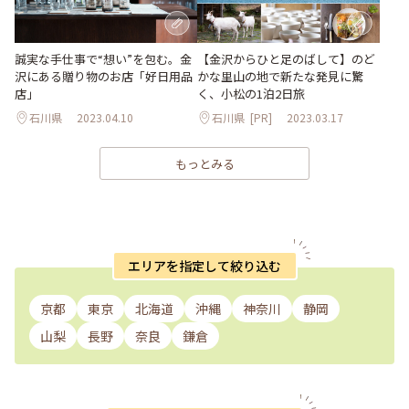
【金沢からひと足のばして】のど
誠実な手仕事で“想い”を包む。金
かな里山の地で新たな発見に驚
沢にある贈り物のお店「好日用品
く、小松の1泊2日旅
店」
石川県
2023.04.10
石川県
[PR]
2023.03.17
もっとみる
エリアを指定して絞り込む
京都
東京
北海道
沖縄
神奈川
静岡
山梨
長野
奈良
鎌倉