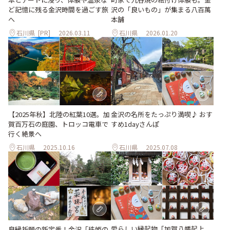
ど記憶に残る金沢時間を過ごす旅
沢の「良いもの」が集まる八百萬
へ
本舗
石川県
[PR]
2026.03.11
石川県
2026.01.20
【2025年秋】北陸の紅葉10選。加
金沢の名所をたっぷり満喫♪ おす
賀百万石の庭園、トロッコ電車で
すめ1dayさんぽ
行く絶景へ
石川県
2025.10.16
石川県
2025.07.08
愛らしい縁起物「加賀八幡起上
良縁祈願の新定番！金沢「珠姫の