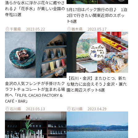
清らかな水に浮かぶ花々に癒やさ
れる♪「花手水」が美しい全国の
5月17日はパック旅行の日♪ 1泊
寺社11選
2日で行きたい関東近郊のスポッ
ト6選
千葉県
2023.05.22
栃木県
2023.05.17
【石川・金沢】またひとつ、新た
金沢の人気フレンチが手掛けたク
な魅力に出会えそう♪金沢・兼六
ラフトチョコレートが生まれる場
園と周辺スポット6選
所へ「FILFIL CACAO FACTORY &
CAFÉ・BAR」
石川県
2023.05.13
石川県
2023.04.29