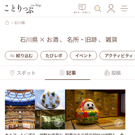
ガイド・マガジン
石川県
石川県
×
お酒
、
名所・旧跡
、
雑貨
絞り込む
たびレポ
イベント
アクティビティ
スポット
記事
投稿
本とアートに浸り、体験や温泉な
町家で九谷焼の絵付け体験も。金