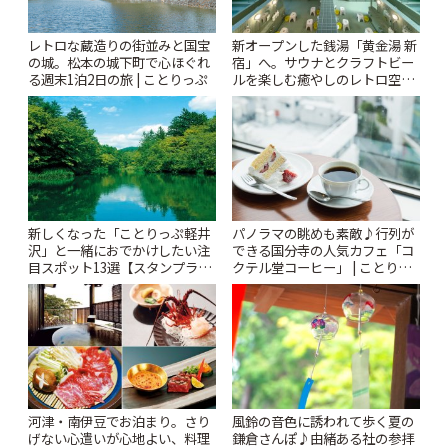
レトロな蔵造りの街並みと国宝
新オープンした銭湯「黄金湯 新
の城。松本の城下町で心ほぐれ
宿」へ。サウナとクラフトビー
る週末1泊2日の旅 | ことりっぷ
ルを楽しむ癒やしのレトロ空間
| ことりっぷ
新しくなった「ことりっぷ軽井
パノラマの眺めも素敵♪行列が
沢」と一緒におでかけしたい注
できる国分寺の人気カフェ「コ
目スポット13選【スタンプラリ
クテル堂コーヒー」 | ことりっ
ー開催中】 | ことりっぷ
ぷ
風鈴の音色に誘われて歩く夏の
河津・南伊豆でお泊まり。さり
鎌倉さんぽ♪由緒ある社の参拝
げない心遣いが心地よい、料理