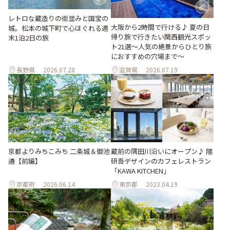
レトロな蔵造りの街並みと国宝の
大阪から2時間で行ける♪ 夏の日
城。松本の城下町で心ほぐれる週
帰り旅で行きたい関西観光スポッ
末1泊2日の旅
ト21選～人気の絶景からひとり旅
におすすめの穴場まで～
長野県
2026.07.28
滋賀県
2026.07.19
京都よりみちこみち 二条城＆御池
蔵前の隅田川沿いにオープン♪ 隈
通【前編】
研吾デザインのカフェレストラン
「KAWA KITCHEN」
京都府
2026.06.14
東京都
2023.04.19