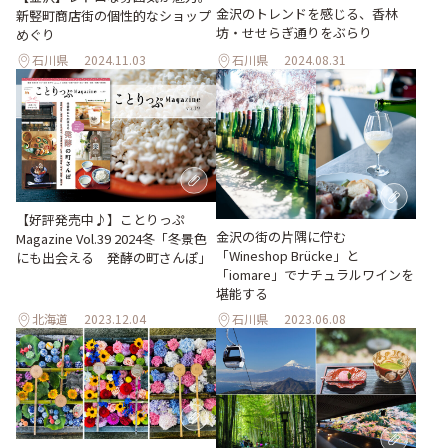
金沢のトレンドを感じる、香林
新竪町商店街の個性的なショップ
坊・せせらぎ通りをぶらり
めぐり
石川県
2024.11.03
石川県
2024.08.31
【好評発売中♪】ことりっぷ
金沢の街の片隅に佇む
Magazine Vol.39 2024冬「冬景色
「Wineshop Brücke」と
にも出会える 発酵の町さんぽ」
「iomare」でナチュラルワインを
堪能する
北海道
2023.12.04
石川県
2023.06.08