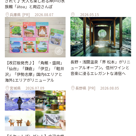
されて♪ 大人も楽しめる神戸の水
族館「átoa」と周辺さんぽ
兵庫県
[PR]
2026.08.07
2026.05.15
長野・浅間温泉「界 松本」がリニ
【改訂版発売♪】「角館・盛岡」
ューアルオープン。信州ワインと
「仙台」「鎌倉」「伊豆」「軽井
音楽に浸るエレガントな湯宿へ
沢」「伊勢志摩」国内6エリアと
海外1エリアがリニューアル
宮城県
2026.07.09
長野県
[PR]
2026.08.05