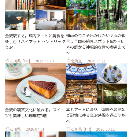
梅雨の今こそ出かけたい♪雨が似
金沢駅すぐ。館内アートと美食を
合う全国の絶景スポット6選～モ
楽しむ「ハイアット セントリック
ネの庭から神秘的な青の参道まで
金沢」
～
石川県
[PR]
2026.06.23
北海道
2026.06.21
本とアートに浸り、体験や温泉な
金沢の喫茶文化に触れる。スイー
ど記憶に残る金沢時間を過ごす旅
ツも美味しい珈琲店3選
へ
石川県
2026.04.01
石川県
[PR]
2026.03.11