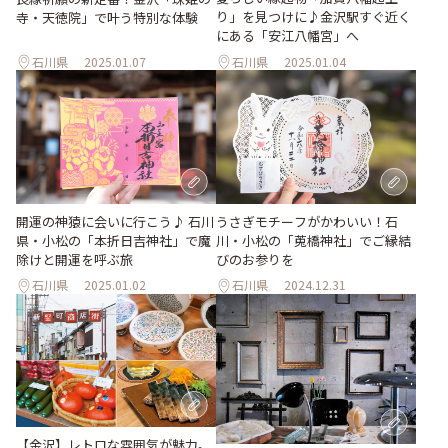
り」を見つけに♪金沢駅すぐ近く
寺・天徳院」で叶う特別な体験
にある「安江八幡宮」へ
石川県
2025.01.07
石川県
2025.01.04
開運の神猿に会いに行こう♪ 石川
うさぎモチーフがかわいい！石
県・小松の「本折日吉神社」で魔
川・小松の「莵橋神社」でご縁結
除けと開運を呼ぶ旅
びのお参りを
石川県
2025.01.02
石川県
2024.12.31
【金沢】レトロな雰囲気が魅力。