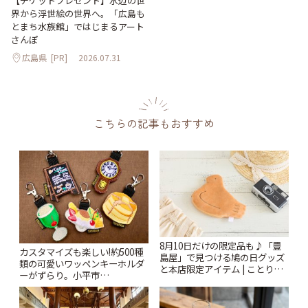
【チケットプレゼント】水辺の世
界から浮世絵の世界へ。「広島も
とまち水族館」ではじまるアート
さんぽ
広島県
[PR]
2026.07.31
こちらの記事もおすすめ
8月10日だけの限定品も♪「豊
カスタマイズも楽しい!約500種
島屋」で見つける鳩の日グッズ
類の可愛いワッペンキーホルダ
と本店限定アイテム | ことりっ
ーがずらり。小平市
ぷ
「Kimamaya T&K」 | ことりっ
ぷ