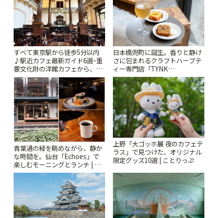
すべて東京駅から徒歩5分以内
日本橋兜町に誕生。香りと静け
♪駅近カフェ最新ガイド6選~重
さに包まれるクラフトハーブテ
要文化財の洋館カフェから、改
ィー専門店「TYNK
札すぐのレトロ喫茶まで~ | こと
Kabutocho」 | ことりっぷ
りっぷ
上野「大ゴッホ展 夜のカフェテ
青葉通の緑を眺めながら、静か
ラス」で見つけた、オリジナル
な時間を。仙台「Echoes」で
限定グッズ10選 | ことりっぷ
楽しむモーニングとランチ | こ
とりっぷ