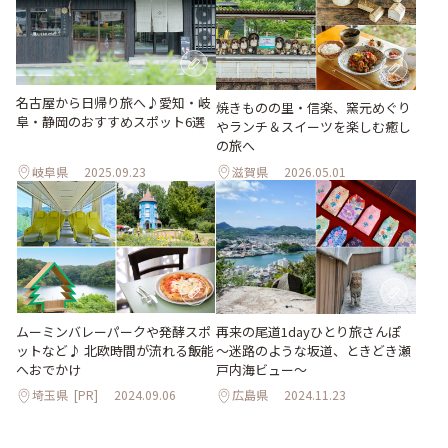
名古屋から日帰り旅へ♪愛知・岐
焼きものの里・信楽、窯元めぐり
阜・静岡のおすすめスポット6選
やランチ＆スイーツを楽しむ癒し
の旅へ
岐阜県
2025.09.23
滋賀県
2026.05.01
ムーミンバレーパークや発酵スポ
再来の尾道1dayひとり旅さんぽ
ットなど♪ 北欧時間が流れる飯能
～迷路のような坂道、ときどき瀬
へおでかけ
戸内海ビュー～
埼玉県
[PR]
2024.09.06
広島県
2024.11.23