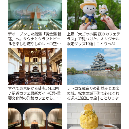
新オープンした銭湯「黄金湯 新
上野「大ゴッホ展 夜のカフェテ
宿」へ。サウナとクラフトビー
ラス」で見つけた、オリジナル
ルを楽しむ癒やしのレトロ空間
限定グッズ10選 | ことりっぷ
| ことりっぷ
すべて東京駅から徒歩5分以内
レトロな蔵造りの街並みと国宝
♪駅近カフェ最新ガイド6選~重
の城。松本の城下町で心ほぐれ
要文化財の洋館カフェから、改
る週末1泊2日の旅 | ことりっぷ
札すぐのレトロ喫茶まで~ | こと
りっぷ