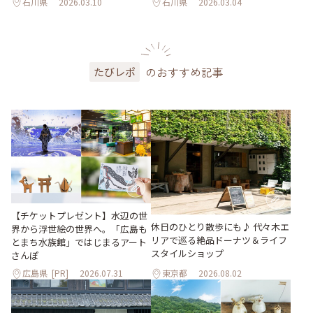
石川県
2026.03.10
石川県
2026.03.04
のおすすめ記事
たびレポ
【チケットプレゼント】水辺の世
休日のひとり散歩にも♪ 代々木エ
界から浮世絵の世界へ。「広島も
リアで巡る絶品ドーナツ＆ライフ
とまち水族館」ではじまるアート
スタイルショップ
さんぽ
広島県
[PR]
2026.07.31
東京都
2026.08.02