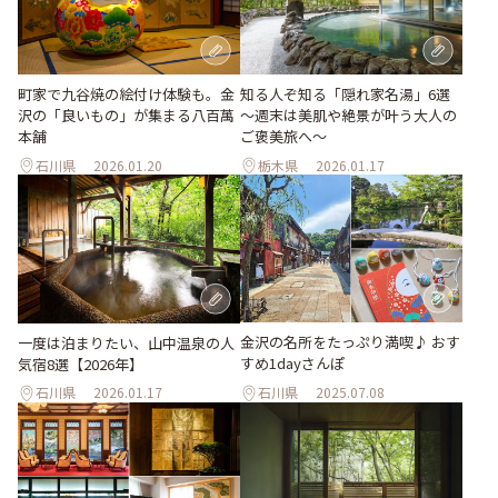
町家で九谷焼の絵付け体験も。金
知る人ぞ知る「隠れ家名湯」6選
沢の「良いもの」が集まる八百萬
～週末は美肌や絶景が叶う大人の
本舗
ご褒美旅へ～
石川県
2026.01.20
栃木県
2026.01.17
金沢の名所をたっぷり満喫♪ おす
一度は泊まりたい、山中温泉の人
すめ1dayさんぽ
気宿8選【2026年】
石川県
2026.01.17
石川県
2025.07.08