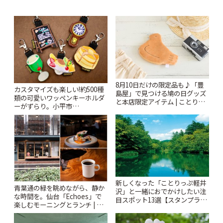
8月10日だけの限定品も♪「豊
カスタマイズも楽しい!約500種
島屋」で見つける鳩の日グッズ
類の可愛いワッペンキーホルダ
と本店限定アイテム | ことりっ
ーがずらり。小平市
ぷ
「Kimamaya T&K」 | ことりっ
ぷ
新しくなった「ことりっぷ軽井
青葉通の緑を眺めながら、静か
沢」と一緒におでかけしたい注
な時間を。仙台「Echoes」で
目スポット13選【スタンプラリ
楽しむモーニングとランチ | こ
ー開催中】 | ことりっぷ
とりっぷ