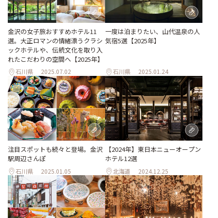
金沢の女子旅おすすめホテル11
一度は泊まりたい、山代温泉の人
選。大正ロマンの情緒漂うクラシ
気宿5選【2025年】
ックホテルや、伝統文化を取り入
れたこだわりの空間へ【2025年】
石川県
2025.07.02
石川県
2025.01.24
注目スポットも続々と登場。金沢
【2024年】東日本ニューオープン
駅周辺さんぽ
ホテル12選
石川県
2025.01.05
北海道
2024.12.25