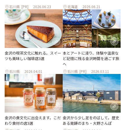
石川県
[PR]
2026.06.23
北海道
2026.06.21
本とアートに浸り、体験や温泉な
金沢の喫茶文化に触れる。スイー
ど記憶に残る金沢時間を過ごす旅
ツも美味しい珈琲店3選
へ
石川県
2026.04.01
石川県
[PR]
2026.03.11
金沢の食文化に出会えます。こだ
金沢から少し足をのばして。歴史
わり食材の店3選
ある発酵のまち・大野さんぽ