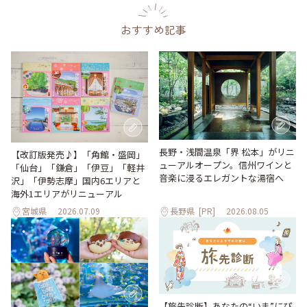
おすすめ記事
長野・浅間温泉「界 松本」がリニ
【改訂版発売♪】「角館・盛岡」
ューアルオープン。信州ワインと
「仙台」「鎌倉」「伊豆」「軽井
音楽に浸るエレガントな湯宿へ
沢」「伊勢志摩」国内6エリアと
海外1エリアがリニューアル
宮城県
2026.07.09
長野県
[PR]
2026.08.05
【旅先診断】あなたの“いま”にぴ