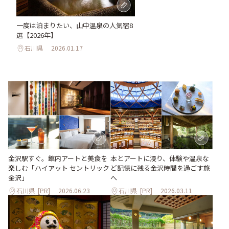
一度は泊まりたい、山中温泉の人気宿8
選【2026年】
石川県
2026.01.17
本とアートに浸り、体験や温泉な
金沢駅すぐ。館内アートと美食を
ど記憶に残る金沢時間を過ごす旅
楽しむ「ハイアット セントリック
へ
金沢」
石川県
[PR]
2026.06.23
石川県
[PR]
2026.03.11