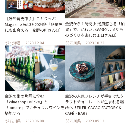
【好評発売中♪】ことりっぷ
金沢から１時間♪ 潮風感じる「加
Magazine Vol.39 2024冬「冬景色
賀」で、かわいい名物グルメやも
にも出会える 発酵の町さんぽ」
のづくりを楽しむ１日さんぽ
北海道
2023.12.04
石川県
2023.10.22
金沢の街の片隅に佇む
金沢の人気フレンチが手掛けたク
「Wineshop Brücke」と
ラフトチョコレートが生まれる場
「iomare」でナチュラルワインを
所へ「FILFIL CACAO FACTORY &
堪能する
CAFÉ・BAR」
石川県
2023.06.08
石川県
2023.05.13