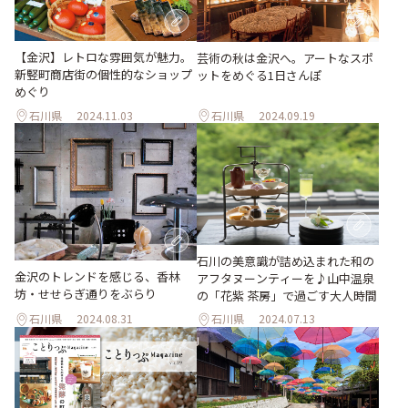
【金沢】レトロな雰囲気が魅力。
芸術の秋は金沢へ。アートなスポ
新竪町商店街の個性的なショップ
ットをめぐる1日さんぽ
めぐり
石川県
2024.11.03
石川県
2024.09.19
石川の美意識が詰め込まれた和の
金沢のトレンドを感じる、香林
アフタヌーンティーを♪山中温泉
坊・せせらぎ通りをぶらり
の「花紫 茶房」で過ごす大人時間
石川県
2024.08.31
石川県
2024.07.13