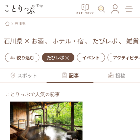
ガイド・マガジン
石川県
石川県
×
お酒
、
ホテル・宿
、
たびレポ
、
雑貨
絞り込む
たびレポ
イベント
アクティビテ
スポット
記事
投稿
ことりっぷで人気の記事