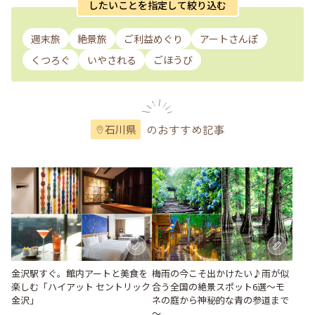
したいことを指定して絞り込む
週末旅
絶景旅
ご利益めぐり
アートさんぽ
くつろぐ
いやされる
ごほうび
のおすすめ記事
石川県
梅雨の今こそ出かけたい♪雨が似
金沢駅すぐ。館内アートと美食を
合う全国の絶景スポット6選～モ
楽しむ「ハイアット セントリック
ネの庭から神秘的な青の参道まで
金沢」
～