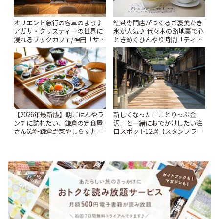
オリエント急行の客車のよう♪
紅茶専門店がつくるご褒美かき
アガサ・クリスティーの世界に
氷が人気♪ 代々木の路地裏で心
浸れるブックカフェ/神田「サロ
ときめくひんやり時間「ティー
ンクリスティ」 | ことりっぷ
スイーツ ラボ コンテナート」 |
ことりっぷ
【2026年最新版】朝ごはんやラ
新しくなった「ことりっぷ金
ンチに訪れたい、鎌倉の定食屋
沢」と一緒におでかけしたい注
さん6選~鎌倉野菜やしらす丼な
目スポット12選【スタンプラリ
どここならではの味も~ | ことり
ー開催中】 | ことりっぷ
っぷ