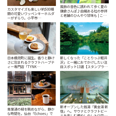
風鈴の音色に誘われて歩く夏の
カスタマイズも楽しい!約500種
鎌倉さんぽ♪由緒ある社の参拝
類の可愛いワッペンキーホルダ
と老舗のひんやり甘味も | こと
ーがずらり。小平市
りっぷ
「Kimamaya T&K」 | ことりっ
ぷ
日本橋兜町に誕生。香りと静け
新しくなった「ことりっぷ軽井
さに包まれるクラフトハーブテ
沢」と一緒におでかけしたい注
ィー専門店「TYNK
目スポット13選【スタンプラリ
Kabutocho」 | ことりっぷ
ー開催中】 | ことりっぷ
新オープンした銭湯「黄金湯 新
青葉通の緑を眺めながら、静か
宿」へ。サウナとクラフトビー
な時間を。仙台「Echoes」で
ルを楽しむ癒やしのレトロ空間