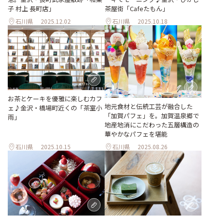
子 村上 長町店」
茶屋街「Cafeたもん」
石川県
2025.12.02
石川県
2025.10.18
お茶とケーキを優雅に楽しむカフ
地元食材と伝統工芸が融合した
ェ♪金沢・橋場町近くの「茶室小
「加賀パフェ」を。加賀温泉郷で
雨」
地産地消にこだわった五層構造の
華やかなパフェを堪能
石川県
2025.10.15
石川県
2025.08.26