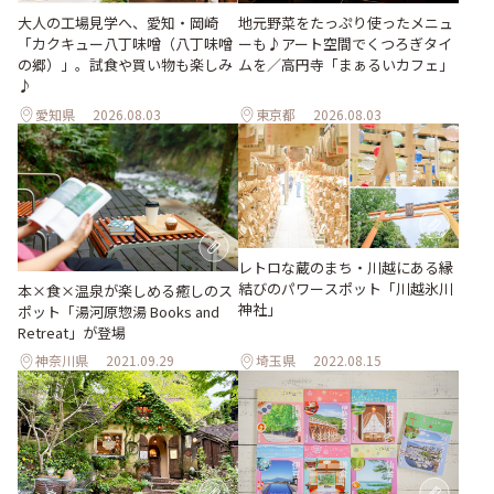
地元野菜をたっぷり使ったメニュ
大人の工場見学へ、愛知・岡崎
ーも♪アート空間でくつろぎタイ
「カクキュー八丁味噌（八丁味噌
ムを／高円寺「まぁるいカフェ」
の郷）」。試食や買い物も楽しみ
♪
愛知県
2026.08.03
東京都
2026.08.03
レトロな蔵のまち・川越にある縁
結びのパワースポット「川越氷川
本×食×温泉が楽しめる癒しのス
神社」
ポット「湯河原惣湯 Books and
Retreat」が登場
神奈川県
2021.09.29
埼玉県
2022.08.15