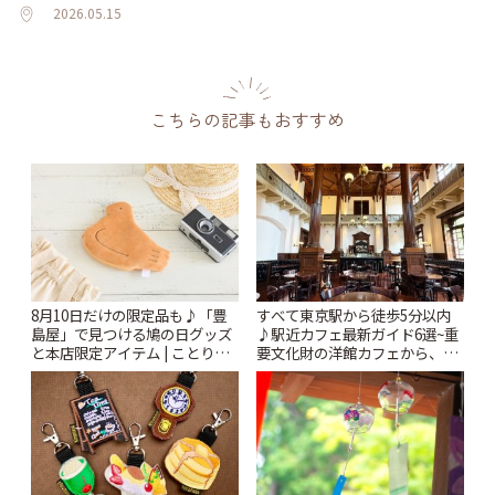
2026.05.15
こちらの記事もおすすめ
8月10日だけの限定品も♪「豊
すべて東京駅から徒歩5分以内
島屋」で見つける鳩の日グッズ
♪駅近カフェ最新ガイド6選~重
と本店限定アイテム | ことりっ
要文化財の洋館カフェから、改
ぷ
札すぐのレトロ喫茶まで~ | こと
りっぷ