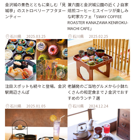
金沢城の景色とともに楽しむ「見
兼六園と金沢城公園の近く♪自家
城亭」のストロベリーアフタヌー
焙煎コーヒーとスイーツが楽しみ
ンティー
な町家カフェ「SWAY COFFEE
ROASTER KANAZAWA KENROKU-
MACHI CAFE」
石川県
2025.03.25
石川県
2025.02.25
注目スポットも続々と登場。金沢
老舗発のご当地グルメから小鉢た
駅周辺さんぽ
くさんの和定食まで♪金沢でおす
すめのランチ７選
石川県
2025.01.05
石川県
2024.12.24