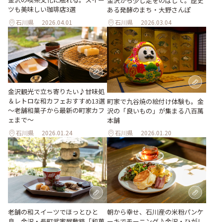
金沢から少し足をのばして。歴史
ツも美味しい珈琲店3選
ある発酵のまち・大野さんぽ
石川県
2026.04.01
石川県
2026.03.04
金沢観光で立ち寄りたい♪甘味処
＆レトロな和カフェおすすめ13選
町家で九谷焼の絵付け体験も。金
～老舗和菓子から最新の町家カフ
沢の「良いもの」が集まる八百萬
ェまで～
本舗
石川県
2026.01.24
石川県
2026.01.20
老舗の和スイーツでほっとひと
朝から幸せ、石川産の米粉パンケ
息。金沢・長町武家屋敷跡「和菓
ーキでモーニング♪金沢・ひがし