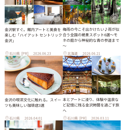
梅雨の今こそ出かけたい♪雨が似
金沢駅すぐ。館内アートと美食を
合う全国の絶景スポット6選～モ
楽しむ「ハイアット セントリック
ネの庭から神秘的な青の参道まで
金沢」
～
石川県
[PR]
2026.06.23
北海道
2026.06.21
本とアートに浸り、体験や温泉な
金沢の喫茶文化に触れる。スイー
ど記憶に残る金沢時間を過ごす旅
ツも美味しい珈琲店3選
へ
石川県
2026.04.01
石川県
[PR]
2026.03.11