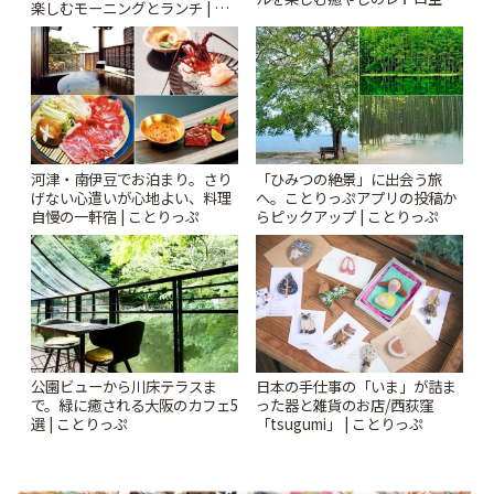
楽しむモーニングとランチ | こ
| ことりっぷ
とりっぷ
河津・南伊豆でお泊まり。さり
「ひみつの絶景」に出会う旅
げない心遣いが心地よい、料理
へ。ことりっぷアプリの投稿か
自慢の一軒宿 | ことりっぷ
らピックアップ | ことりっぷ
公園ビューから川床テラスま
日本の手仕事の「いま」が詰ま
で。緑に癒される大阪のカフェ5
った器と雑貨のお店/西荻窪
選 | ことりっぷ
「tsugumi」 | ことりっぷ