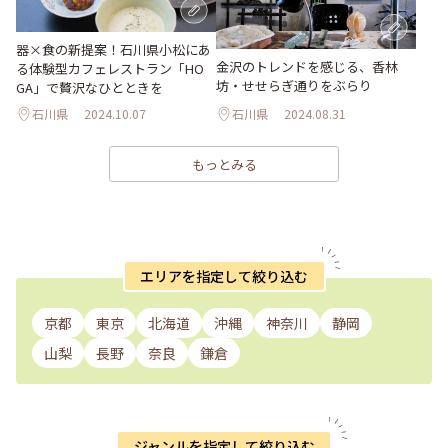
器×食の新提案！石川県小松にあ
金沢のトレンドを感じる、香林
る体験型カフェレストラン「HO
坊・せせらぎ通りをぶらり
GA」で贅沢なひとときを
石川県
2024.10.07
石川県
2024.08.31
もっとみる
エリアを指定して絞り込む
京都
東京
北海道
沖縄
神奈川
静岡
山梨
長野
奈良
鎌倉
ジャンルを指定して絞り込む