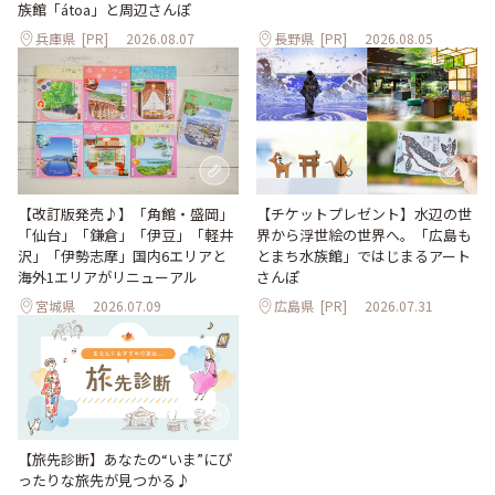
族館「átoa」と周辺さんぽ
兵庫県
[PR]
2026.08.07
長野県
[PR]
2026.08.05
【改訂版発売♪】「角館・盛岡」
【チケットプレゼント】水辺の世
「仙台」「鎌倉」「伊豆」「軽井
界から浮世絵の世界へ。「広島も
沢」「伊勢志摩」国内6エリアと
とまち水族館」ではじまるアート
海外1エリアがリニューアル
さんぽ
宮城県
2026.07.09
広島県
[PR]
2026.07.31
【旅先診断】あなたの“いま”にぴ
ったりな旅先が見つかる♪