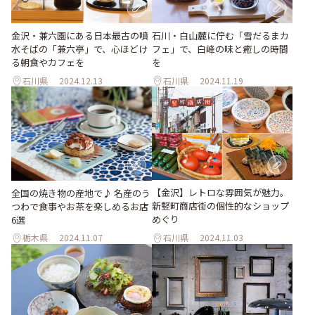
金沢・兼六園にある日本最古の噴
石川・白山麓に佇む「雪だるまカ
水そばの「兼六亭」で、心ほどけ
フェ」で、白峰の味と癒しの時間
る朝食やカフェを
を
石川県
2024.12.13
石川県
2024.11.19
【金沢】レトロな雰囲気が魅力。
全国の焼き物の産地で♪ 名産のう
新竪町商店街の個性的なショップ
つわで食事やお茶を楽しめるお店
めぐり
6選
栃木県
2024.11.07
石川県
2024.11.03