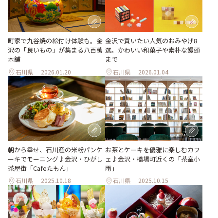
金沢で買いたい人気のおみやげ8
町家で九谷焼の絵付け体験も。金
選。かわいい和菓子や素朴な饅頭
沢の「良いもの」が集まる八百萬
まで
本舗
石川県
2026.01.20
石川県
2026.01.04
朝から幸せ、石川産の米粉パンケ
お茶とケーキを優雅に楽しむカフ
ーキでモーニング♪金沢・ひがし
ェ♪金沢・橋場町近くの「茶室小
茶屋街「Cafeたもん」
雨」
石川県
2025.10.18
石川県
2025.10.15