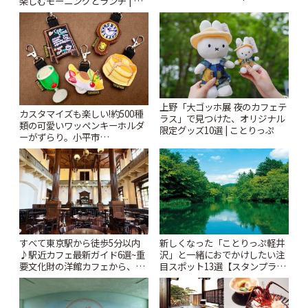
楽しむモーニングとランチ | こ
ぷ
とりっぷ
上野「大ゴッホ展 夜のカフェテ
カスタマイズも楽しい!約500種
ラス」で見つけた、オリジナル
類の可愛いワッペンキーホルダ
限定グッズ10選 | ことりっぷ
ーがずらり。小平市
「Kimamaya T&K」 | ことりっ
ぷ
すべて東京駅から徒歩5分以内
新しくなった「ことりっぷ軽井
♪駅近カフェ最新ガイド6選~重
沢」と一緒におでかけしたい注
要文化財の洋館カフェから、改
目スポット13選【スタンプラリ
札すぐのレトロ喫茶まで~ | こと
ー開催中】 | ことりっぷ
りっぷ