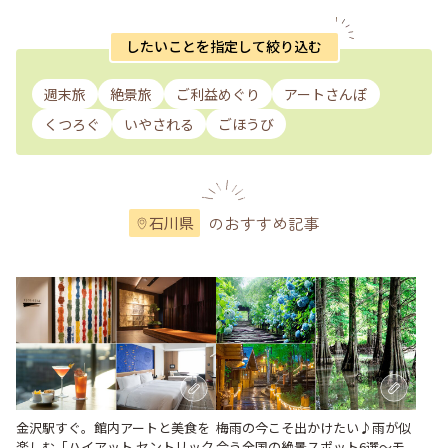
したいことを指定して絞り込む
週末旅
絶景旅
ご利益めぐり
アートさんぽ
くつろぐ
いやされる
ごほうび
のおすすめ記事
石川県
梅雨の今こそ出かけたい♪雨が似
金沢駅すぐ。館内アートと美食を
合う全国の絶景スポット6選～モ
楽しむ「ハイアット セントリック