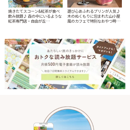
焼きたてスコーン&紅茶が食べ
遊び心あふれるプリンが人気♪
飲み放題♪ 森の中にいるような
木のぬくもりに包まれた山小屋
紅茶専門店・自由が丘
風のカフェで特別なおやつ時間
「YOTSUBA TEA」でのんびり
を/ 町田「beans farm」 | こと
時間 | ことりっぷ
りっぷ