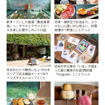
新オープンした銭湯「黄金湯 新
河津・南伊豆でお泊まり。さり
宿」へ。サウナとクラフトビー
げない心遣いが心地よい、料理
ルを楽しむ癒やしのレトロ空間
自慢の一軒宿 | ことりっぷ
| ことりっぷ
日本の手仕事の「いま」が詰ま
休日のひとり散歩にも♪ 代々木
った器と雑貨のお店/西荻窪
エリアで巡る絶品ドーナツ&ラ
「tsugumi」 | ことりっぷ
イフスタイルショップ | ことり
っぷ