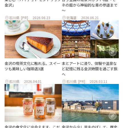
ネの庭から神秘的な青の参道まで
金沢」
～
石川県
[PR]
2026.06.23
北海道
2026.06.21
本とアートに浸り、体験や温泉な
金沢の喫茶文化に触れる。スイー
ど記憶に残る金沢時間を過ごす旅
ツも美味しい珈琲店3選
へ
石川県
2026.04.01
石川県
[PR]
2026.03.11
金沢の食文化に出会えます。こだ
金沢から少し足をのばして。歴史