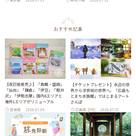
おすすめ記事
【改訂版発売♪】「角館・盛岡」
【チケットプレゼント】水辺の世
「仙台」「鎌倉」「伊豆」「軽井
界から浮世絵の世界へ。「広島も
沢」「伊勢志摩」国内6エリアと
とまち水族館」ではじまるアート
海外1エリアがリニューアル
さんぽ
宮城県
2026.07.09
広島県
[PR]
2026.07.31