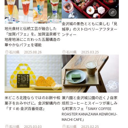
金沢城の景色とともに楽しむ「見
地元食材と伝統工芸が融合した
城亭」のストロベリーアフタヌー
「加賀パフェ」を。加賀温泉郷で
ンティー
地産地消にこだわった五層構造の
華やかなパフェを堪能
石川県
2025.08.26
石川県
2025.03.25
米どころ北陸ならではのお餅や和
兼六園と金沢城公園の近く♪自家
菓子をおみやげに。金沢駅構内の
焙煎コーヒーとスイーツが楽しみ
「すゞめ 金沢百番街店」
な町家カフェ「SWAY COFFEE
ROASTER KANAZAWA KENROKU-
MACHI CAFE」
石川県
2025.03.03
石川県
2025.02.25