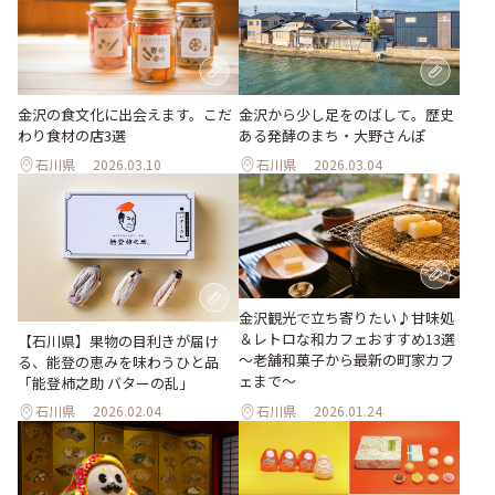
金沢の食文化に出会えます。こだ
金沢から少し足をのばして。歴史
わり食材の店3選
ある発酵のまち・大野さんぽ
石川県
2026.03.10
石川県
2026.03.04
金沢観光で立ち寄りたい♪甘味処
＆レトロな和カフェおすすめ13選
【石川県】果物の目利きが届け
～老舗和菓子から最新の町家カフ
る、能登の恵みを味わうひと品
ェまで～
「能登柿之助 バターの乱」
石川県
2026.02.04
石川県
2026.01.24