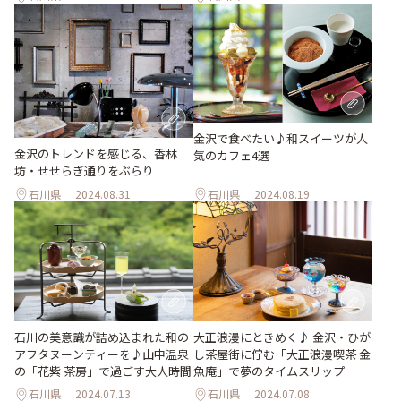
金沢で食べたい♪和スイーツが人
金沢のトレンドを感じる、香林
気のカフェ4選
坊・せせらぎ通りをぶらり
石川県
2024.08.31
石川県
2024.08.19
石川の美意識が詰め込まれた和の
大正浪漫にときめく♪ 金沢・ひが
アフタヌーンティーを♪山中温泉
し茶屋街に佇む「大正浪漫喫茶 金
の「花紫 茶房」で過ごす大人時間
魚庵」で夢のタイムスリップ
石川県
2024.07.13
石川県
2024.07.08