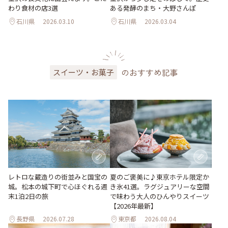
わり食材の店3選
ある発酵のまち・大野さんぽ
石川県
2026.03.10
石川県
2026.03.04
のおすすめ記事
スイーツ・お菓子
レトロな蔵造りの街並みと国宝の
夏のご褒美に♪東京ホテル限定か
城。松本の城下町で心ほぐれる週
き氷41選。ラグジュアリーな空間
末1泊2日の旅
で味わう大人のひんやりスイーツ
【2026年最新】
長野県
2026.07.28
東京都
2026.08.04