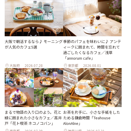
季節のパフェを味わいに♪ アンテ
大阪で朝活するなら♪ モーニング
ィークに囲まれて、時間を忘れて
が人気のカフェ5選
過ごしたくなるカフェ／浅草
「annorum cafe」
大阪府
2026.07.28
東京都
2026.08.01
まるで物語の入り口のよう。花と
お茶を片手に、小さな手紙をした
緑に囲まれた小さなカフェ／高井
ためる鎌倉時間「Teahouse
戸「花ト喫茶 ネコノコバン」
AlonAlne」
東京都
2026.07.29
神奈川県
2026.07.31