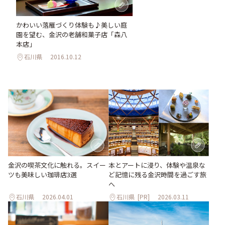
かわいい落雁づくり体験も♪美しい庭
園を望む、金沢の老舗和菓子店「森八
本店」
石川県
2016.10.12
本とアートに浸り、体験や温泉な
金沢の喫茶文化に触れる。スイー
ど記憶に残る金沢時間を過ごす旅
ツも美味しい珈琲店3選
へ
石川県
2026.04.01
石川県
[PR]
2026.03.11