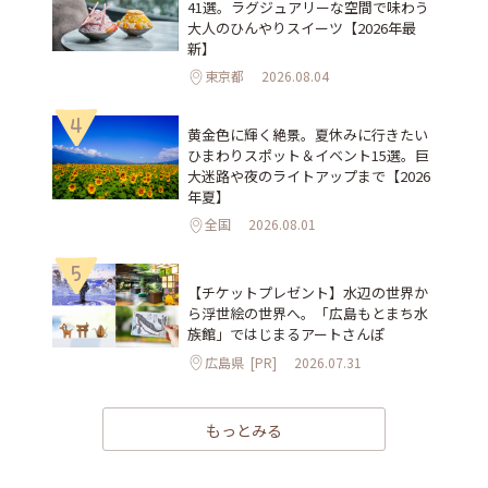
41選。ラグジュアリーな空間で味わう
大人のひんやりスイーツ【2026年最
新】
東京都
2026.08.04
4
黄金色に輝く絶景。夏休みに行きたい
ひまわりスポット＆イベント15選。巨
大迷路や夜のライトアップまで【2026
年夏】
全国
2026.08.01
5
【チケットプレゼント】水辺の世界か
ら浮世絵の世界へ。「広島もとまち水
族館」ではじまるアートさんぽ
広島県
[PR]
2026.07.31
もっとみる