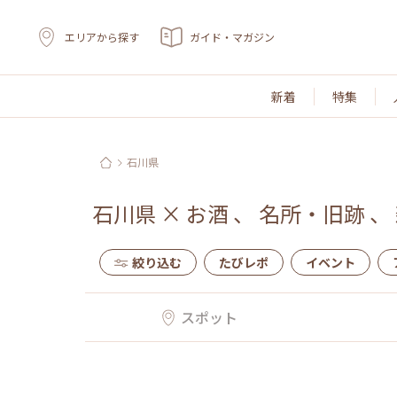
エリアから探す
ガイド・マガジン
新着
特集
石川県
石川県
×
お酒
、
名所・旧跡
、
絞り込む
たびレポ
イベント
スポット