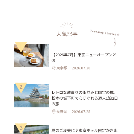
人気記事
1
【2026年7月】東京ニューオープン23
選
東京都
2026.07.30
2
レトロな蔵造りの街並みと国宝の城。
松本の城下町で心ほぐれる週末1泊2日
の旅
長野県
2026.07.28
3
夏のご褒美に♪東京ホテル限定かき氷