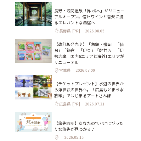
長野・浅間温泉「界 松本」がリニュー
アルオープン。信州ワインと音楽に浸
るエレガントな湯宿へ
長野県
[PR]
2026.08.05
【改訂版発売♪】「角館・盛岡」「仙
台」「鎌倉」「伊豆」「軽井沢」「伊
勢志摩」国内6エリアと海外1エリアが
リニューアル
宮城県
2026.07.09
【チケットプレゼント】水辺の世界か
ら浮世絵の世界へ。「広島もとまち水
族館」ではじまるアートさんぽ
広島県
[PR]
2026.07.31
【旅先診断】あなたの“いま”にぴった
りな旅先が見つかる♪
2026.05.15