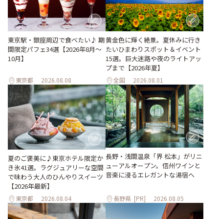
東京駅・銀座周辺で食べたい♪ 期
黄金色に輝く絶景。夏休みに行き
間限定パフェ34選【2026年8月～
たいひまわりスポット＆イベント
10月】
15選。巨大迷路や夜のライトアッ
プまで【2026年夏】
東京都
2026.08.08
全国
2026.08.01
長野・浅間温泉「界 松本」がリニ
夏のご褒美に♪東京ホテル限定か
ューアルオープン。信州ワインと
き氷41選。ラグジュアリーな空間
音楽に浸るエレガントな湯宿へ
で味わう大人のひんやりスイーツ
【2026年最新】
東京都
2026.08.04
長野県
[PR]
2026.08.05