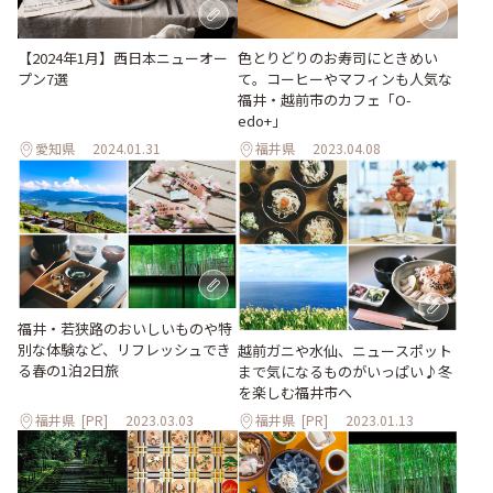
【2024年1月】西日本ニューオー
色とりどりのお寿司にときめい
プン7選
て。コーヒーやマフィンも人気な
福井・越前市のカフェ「O-
edo+」
愛知県
2024.01.31
福井県
2023.04.08
福井・若狭路のおいしいものや特
別な体験など、リフレッシュでき
越前ガニや水仙、ニュースポット
る春の1泊2日旅
まで気になるものがいっぱい♪冬
を楽しむ福井市へ
福井県
[PR]
2023.03.03
福井県
[PR]
2023.01.13