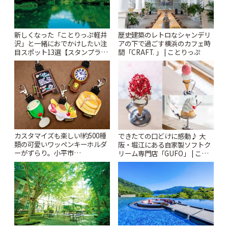
新しくなった「ことりっぷ軽井
歴史建築のレトロなシャンデリ
沢」と一緒におでかけしたい注
アの下で過ごす横浜のカフェ時
目スポット13選【スタンプラリ
間「CRAFT. 」 | ことりっぷ
ー開催中】 | ことりっぷ
カスタマイズも楽しい!約500種
できたての口どけに感動♪ 大
類の可愛いワッペンキーホルダ
阪・堀江にある自家製ソフトク
ーがずらり。小平市
リーム専門店「GUFO」 | こと
「Kimamaya T&K」 | ことりっ
りっぷ
ぷ