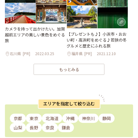
カメラを持って出かけたい。加賀
【プレゼントも♪】小浜市・おお
越前エリアの美しい景色をめぐる
い町・高浜町をめぐる♪若狭の冬
旅
グルメと歴史にふれる旅
石川県
[PR]
2022.03.25
福井県
[PR]
2021.12.10
もっとみる
エリアを指定して絞り込む
京都
東京
北海道
沖縄
神奈川
静岡
山梨
長野
奈良
鎌倉