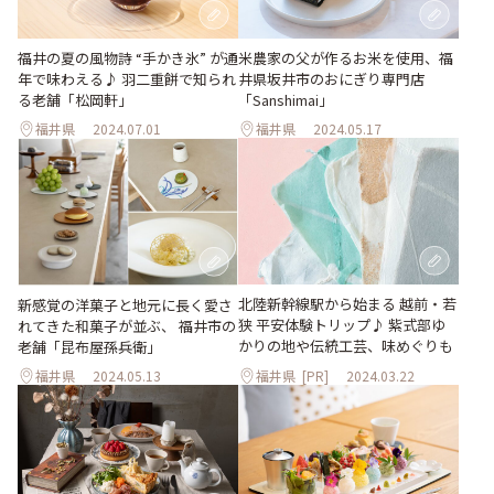
福井の夏の風物詩 “手かき氷” が通
米農家の父が作るお米を使用、福
年で味わえる♪ 羽二重餅で知られ
井県坂井市のおにぎり専門店
る老舗「松岡軒」
「Sanshimai」
福井県
2024.07.01
福井県
2024.05.17
北陸新幹線駅から始まる 越前・若
新感覚の洋菓子と地元に長く愛さ
狭 平安体験トリップ♪ 紫式部ゆ
れてきた和菓子が並ぶ、 福井市の
かりの地や伝統工芸、味めぐりも
老舗「昆布屋孫兵衛」
福井県
2024.05.13
福井県
[PR]
2024.03.22