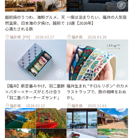
越前焼のうつわ、海鮮グルメ、天
一度は泊まりたい、福井の人気宿
然温泉、日本海の夕焼け。越前で
10選【2026年】
心満たされる旅
福井県
[PR]
2026.03.27
福井県
2026.03.26
【福井】新定番みやげ。羽二重餅
福井生まれ "チロルリボン" のカメ
×バター×チーズがとろけ合う
ラストラップで、旅の相棒をおめ
「羽二重バターチーズサンド」
かし
福井県
2026.02.22
福井県
2025.11.03