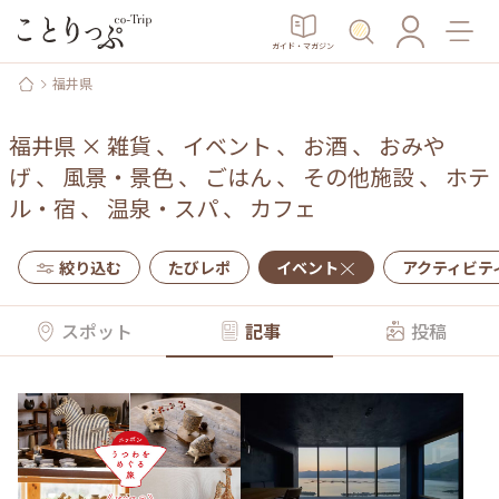
ガイド・マガジン
福井県
福井県
×
雑貨
、
イベント
、
お酒
、
おみや
げ
、
風景・景色
、
ごはん
、
その他施設
、
ホテ
ル・宿
、
温泉・スパ
、
カフェ
絞り込む
たびレポ
イベント
アクティビテ
スポット
記事
投稿