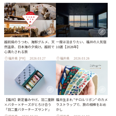
越前焼のうつわ、海鮮グルメ、天
一度は泊まりたい、福井の人気宿
然温泉、日本海の夕焼け。越前で
10選【2026年】
心満たされる旅
福井県
[PR]
2026.03.27
福井県
2026.03.26
【福井】新定番みやげ。羽二重餅
福井生まれ "チロルリボン" のカメ
×バター×チーズがとろけ合う
ラストラップで、旅の相棒をおめ
「羽二重バターチーズサンド」
かし