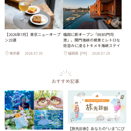
【2026年7月】東京ニューオープ
福岡に新オープン「BEB5門司
ン23選
港」。関門海峡の絶景とレトロな
街並みに浸るトキメキ海峡ステイ
東京都
2026.07.30
福岡県
[PR]
2026.07.29
おすすめ記事
【旅先診断】あなたの“いま”にぴ