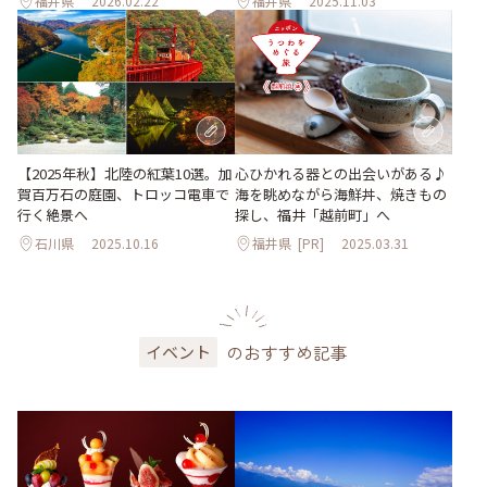
福井県
2026.02.22
福井県
2025.11.03
【2025年秋】北陸の紅葉10選。加
心ひかれる器との出会いがある♪
賀百万石の庭園、トロッコ電車で
海を眺めながら海鮮丼、焼きもの
行く絶景へ
探し、福井「越前町」へ
石川県
2025.10.16
福井県
[PR]
2025.03.31
のおすすめ記事
イベント