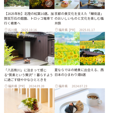
【2025年秋】北陸の紅葉10選。加
京都の食文化を支えた「鯖街道」
賀百万石の庭園、トロッコ電車で
のおいしいものと文化を楽しむ福
行く絶景へ
井旅
石川県
2025.10.16
福井県
[PR]
2025.01.17
夏ならではの絶景に出会える、西
「八百熊川」に泊まって感じ
日本のひまわり畑8選
る“質素という贅沢”！暮らすよう
に過ごす穏やかなひとときを
福井県
[PR]
2024.09.20
福井県
2024.07.23