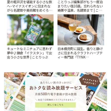
夏の軽井沢を堪能する小さな旅
ことりっぷ編集部がもう一度泊
へ~マイナスイオンに包まれな
まりたい宿10選。忘れられない
がら名建築や美術館をめぐろう
絶景や温泉、名建築まで | こと
~ | ことりっぷ
りっぷ
キュートなミニチュアに思わず
日本橋兜町に誕生。香りと静け
夢中♪鎌倉「イクスタン」で出
さに包まれるクラフトハーブテ
会う小さな世界 | ことりっぷ
ィー専門店「TYNK
Kabutocho」 | ことりっぷ