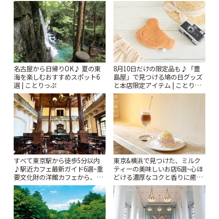
名古屋から日帰りOK♪ 夏の東
8月10日だけの限定品も♪「豊
海を楽しむおすすめスポット6
島屋」で見つける鳩の日グッズ
選 | ことりっぷ
と本店限定アイテム | ことりっ
ぷ
すべて東京駅から徒歩5分以内
東京&横浜で見つけた、ミルク
♪駅近カフェ最新ガイド6選~重
ティーの美味しいお店6選~心ほ
要文化財の洋館カフェから、改
どける濃厚なコクと香りに癒や
札すぐのレトロ喫茶まで~ | こと
されるティータイム~ | ことりっ
りっぷ
ぷ